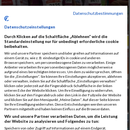
Datenschutzbestimmungen
Datenschutzeinstellungen
Durch Klicken auf die Schaltfläche „Ablehnen“ wird die
ALBUM B2RUN MÜNCHEN, B2RUN / 16.07.2019
Standardeinstellung nur für unbedingt erforderliche cookie
beibehalten.
Wir und unsere Partner speichern und/oder greifen auf Informationen auf
einem Gerät zu, wie z. B. eindeutige IDs in cookie und anderen
Browserspeichern, um personenbezogene Daten zu verarbeiten. Einige
Anbieter verarbeiten Ihre personenbezogenen Daten möglicherweise
aufgrund eines berechtigten Interesses. Um dem zu widersprechen, öffnen
Sie die „Einstellungen“. Sie können Ihre Einstellungen akzeptieren, ablehnen
oder verwalten, indem Sie auf die Schaltfläche „Einstellungen verwalten“
klicken oder jederzeit auf die Fingerabdruck-Schaltfläche in der linken
unteren Ecke der Website klicken. Um Ihre Einwilligung zu widerrufen,
klicken Sie auf den Fingerabdruck oder den Link in der Fußzeile der Website
und klicken Sie auf den Menüpunkt „Meine Daten“. Auf dieser Seite können
Sie Ihre Einwilligung widerrufen. Diese Entscheidungen werden unseren
Partnern mitgeteilt und haben keinen Einfluss auf die Browserdaten.
Wir und unsere Partner verarbeiten Daten, um die Leistung
der Website zu analysieren und Folgendes zu tun:
Speichern von oder Zugriff auf Informationen auf einem Endgerät.