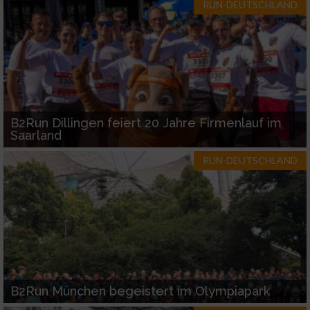
Entwicklung und Verbesserung der Angebote
RUN-DEUTSCHLAND
Verwendung reduzierter Daten zur Auswahl
von Inhalten
IAB-Besonderheiten:
Verwendung genauer Standortdaten
B2Run Dillingen feiert 20 Jahre Firmenlauf im
Saarland
Geräte anhand von aktiv angeforderten
Informationen identifizieren
RUN-DEUTSCHLAND
Nicht-IAB-Verarbeitungszwecke:
Notwendig
Performance
B2Run München begeistert im Olympiapark
Funktional