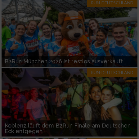
RUN-DEUTSCHLAND
Werbung
B2Run München 2026 ist restlos ausverkauft
RUN-DEUTSCHLAND
Koblenz läuft dem B2Run Finale am Deutschen
Eck entgegen