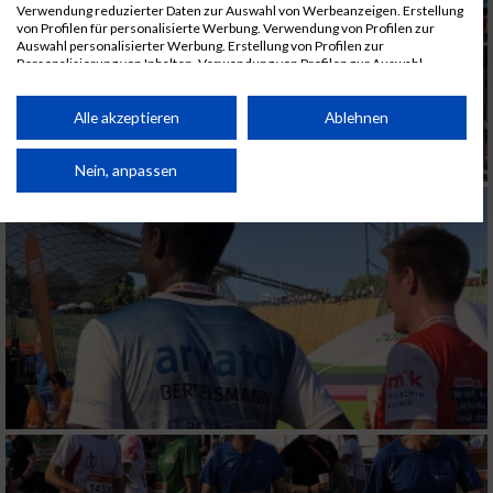
Verwendung reduzierter Daten zur Auswahl von Werbeanzeigen. Erstellung
von Profilen für personalisierte Werbung. Verwendung von Profilen zur
Auswahl personalisierter Werbung. Erstellung von Profilen zur
Personalisierung von Inhalten. Verwendung von Profilen zur Auswahl
personalisierter Inhalte. Messung der Werbeleistung. Messung der
Performance von Inhalten. Analyse von Zielgruppen durch Statistiken oder
Kombinationen von Daten aus verschiedenen Quellen. Entwicklung und
Alle akzeptieren
Ablehnen
Verbesserung der Angebote. Verwendung reduzierter Daten zur Auswahl
von Inhalten.
Daten können außerhalb der Europäischen Union weitergegeben und in die
Nein, anpassen
USA gesendet werden.
Ihre Einwilligung und die cookie Richtlinie gelten ausschließlich für diese
Website/App.
Partnerliste anzeigen (1 IAB-Anbieter)
Wir nutzen Ihre Daten für folgende Zwecke:
IAB-Verarbeitungszwecke:
Speichern von oder Zugriff auf Informationen
auf einem Endgerät
Verwendung reduzierter Daten zur Auswahl
von Werbeanzeigen