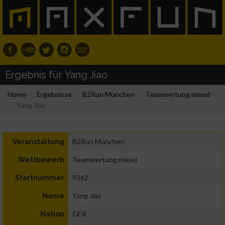
Ergebnis für Yang Jiao
Home
Ergebnisse
B2Run München
Teamwertung mixed
Yang Jiao
B2Run München
Veranstaltung
Teamwertung mixed
Wettbewerb
9362
Startnummer
Yang Jiao
Name
GER
Nation