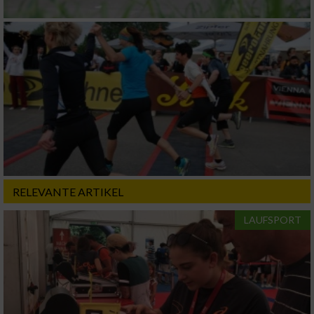
IAB-Besonderheiten:
Verwendung genauer Standortdaten
Geräte anhand von aktiv angeforderten
Informationen identifizieren
Nicht-IAB-Verarbeitungszwecke:
Notwendig
Performance
RELEVANTE ARTIKEL
LAUFSPORT
Funktional
Werbung