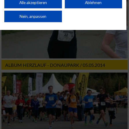
Kombinationen von Daten aus verschiedenen Quellen. Entwicklung und
Alle akzeptieren
Ablehnen
Verbesserung der Angebote. Verwendung reduzierter Daten zur Auswahl
von Inhalten.
Daten können außerhalb der Europäischen Union weitergegeben und in die
Nein, anpassen
USA gesendet werden.
Ihre Einwilligung und die cookie Richtlinie gelten ausschließlich für diese
Website/App.
Partnerliste anzeigen (1 IAB-Anbieter)
Wir nutzen Ihre Daten für folgende Zwecke:
IAB-Verarbeitungszwecke:
ALBUM HERZLAUF - DONAUPARK / 05.05.2014
Speichern von oder Zugriff auf Informationen
auf einem Endgerät
Verwendung reduzierter Daten zur Auswahl
von Werbeanzeigen
Erstellung von Profilen für personalisierte
Werbung
Verwendung von Profilen zur Auswahl
personalisierter Werbung