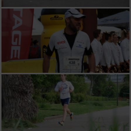
Erstellung von Profilen zur Personalisierung
von Inhalten
Verwendung von Profilen zur Auswahl
personalisierter Inhalte
Messung der Werbeleistung
Messung der Performance von Inhalten
Analyse von Zielgruppen durch Statistiken
oder Kombinationen von Daten aus
verschiedenen Quellen
Entwicklung und Verbesserung der Angebote
Verwendung reduzierter Daten zur Auswahl
von Inhalten