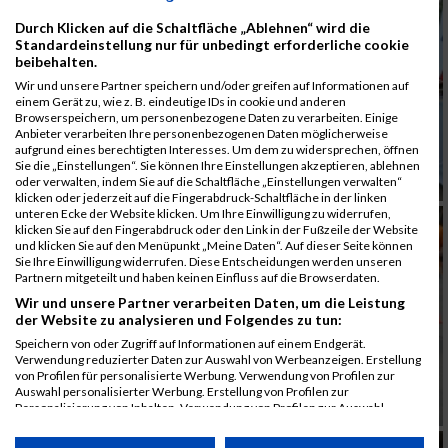
Durch Klicken auf die Schaltfläche „Ablehnen“ wird die
Standardeinstellung nur für unbedingt erforderliche cookie
beibehalten.
Wir und unsere Partner speichern und/oder greifen auf Informationen auf
einem Gerät zu, wie z. B. eindeutige IDs in cookie und anderen
Browserspeichern, um personenbezogene Daten zu verarbeiten. Einige
Anbieter verarbeiten Ihre personenbezogenen Daten möglicherweise
aufgrund eines berechtigten Interesses. Um dem zu widersprechen, öffnen
Sie die „Einstellungen“. Sie können Ihre Einstellungen akzeptieren, ablehnen
oder verwalten, indem Sie auf die Schaltfläche „Einstellungen verwalten“
klicken oder jederzeit auf die Fingerabdruck-Schaltfläche in der linken
unteren Ecke der Website klicken. Um Ihre Einwilligung zu widerrufen,
klicken Sie auf den Fingerabdruck oder den Link in der Fußzeile der Website
und klicken Sie auf den Menüpunkt „Meine Daten“. Auf dieser Seite können
Sie Ihre Einwilligung widerrufen. Diese Entscheidungen werden unseren
Partnern mitgeteilt und haben keinen Einfluss auf die Browserdaten.
Wir und unsere Partner verarbeiten Daten, um die Leistung
der Website zu analysieren und Folgendes zu tun:
Speichern von oder Zugriff auf Informationen auf einem Endgerät.
Verwendung reduzierter Daten zur Auswahl von Werbeanzeigen. Erstellung
von Profilen für personalisierte Werbung. Verwendung von Profilen zur
Auswahl personalisierter Werbung. Erstellung von Profilen zur
Personalisierung von Inhalten. Verwendung von Profilen zur Auswahl
personalisierter Inhalte. Messung der Werbeleistung. Messung der
Performance von Inhalten. Analyse von Zielgruppen durch Statistiken oder