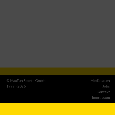
Verwendung reduzierter Daten zur Auswahl von Inhalten
IAB-Besonderheiten:
Verwendung genauer Standortdaten
Geräte anhand von aktiv angeforderten Informationen
identifizieren
Nicht-IAB-Verarbeitungszwecke:
Notwendig
© MaxFun Sports GmbH
Mediadaten
1999 - 2026
Jobs
Performance
Kontakt
Impressum
Funktional