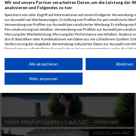
Wir und unsere Partner verarbeiten Daten, um die Leistung der W
analysieren und Folgendes zu tun:
Speichern von oder Zugriff auf Informationen auf einem Endgerät. Verwendung r
zur Auswahl von Werbeanzeigen. Erstellung von Profilen für personalisierte Wer
Verwendung von Profilen zur Auswahl personalisierter Werbung. Erstellung von P
Personalisierung von Inhalten. Verwendung von Profilen zur Auswahl personalisie
Messung der Werbeleistung. Messung der Performance von Inhalten. Analyse vo
durch Statistiken oder Kombinationen von Daten aus verschiedenen Quellen. En
Verbesserung der Angebote. Verwendung reduzierter Daten zur Auswahl von Inh
Video MaxFun Sports - Lauf ABC -
Daten können außerhalb der Europäischen Union weitergegeben und in die USA 
Schrittsprünge
werden.
Ihre Einwilligung und die cookie Richtlinie gelten ausschließlich für diese Website
Alle akzeptieren
Ablehnen
VIDEOS LAUF-ABC
Partnerliste anzeigen (1 IAB-Anbieter)
Nein, anpassen
Wir nutzen Ihre Daten für folgende Zwecke:
IAB-Verarbeitungszwecke:
Speichern von oder Zugriff auf Informationen auf einem
Endgerät
Verwendung reduzierter Daten zur Auswahl von
Video MaxFun Sports - Lauf ABC - Anfersen
Werbeanzeigen
VIDEOS LAUF-ABC