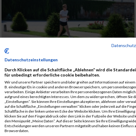
Datenschut
Video MaxFun Sports - Lauf ABC - Roboterlauf
Datenschutzeinstellungen
VIDEOS LAUF-ABC
Durch Klicken auf die Schaltfläche „Ablehnen“ wird die Standarde
für unbedingt erforderliche cookie beibehalten.
Wir und unsere Partner speichern und/oder greifen auf Informationen auf einem G
B. eindeutige IDs in cookie und anderen Browserspeichern, um personenbezoge
verarbeiten. Einige Anbieter verarbeiten Ihre personenbezogenen Daten möglic
aufgrund eines berechtigten Interesses. Um dem zu widersprechen, öffnen Sie d
„Einstellungen“. Sie können Ihre Einstellungen akzeptieren, ablehnen oder verwa
auf die Schaltfläche „Einstellungen verwalten“ klicken oder jederzeit auf die Fin
Schaltfläche in der linken unteren Ecke der Website klicken. Um Ihre Einwilligung
Video MaxFun Sports - Lauf ABC -
klicken Sie auf den Fingerabdruck oder den Link in der Fußzeile der Website und k
Schrittsprünge No.2
den Menüpunkt „Meine Daten“. Auf dieser Seite können Sie Ihre Einwilligung wid
Entscheidungen werden unseren Partnern mitgeteilt und haben keinen Einfluss a
Browserdaten.
VIDEOS LAUF-ABC