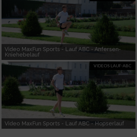
Erstellung von Profilen für personalisierte Werbung
Verwendung von Profilen zur Auswahl personalisierter
Werbung
Erstellung von Profilen zur Personalisierung von Inhalten
Video MaxFun Sports - Lauf ABC - Anfersen-
Kniehebelauf
Verwendung von Profilen zur Auswahl personalisierter
Inhalte
VIDEOS LAUF-ABC
Messung der Werbeleistung
Messung der Performance von Inhalten
Analyse von Zielgruppen durch Statistiken oder
Kombinationen von Daten aus verschiedenen Quellen
Video MaxFun Sports - Lauf ABC - Hopserlauf
Entwicklung und Verbesserung der Angebote