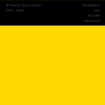
Performance
© MaxFun Sports GmbH
Mediadaten
1999 - 2026
Jobs
Kontakt
Funktional
Impressum
Werbung