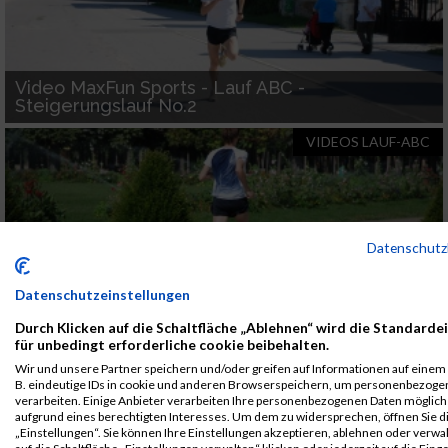
Video MaxFun Sports - Lauf ABC -
Steigerungslauf No.2
VIDEOS LAUF-ABC
Datenschut
Datenschutzeinstellungen
Video MaxFun Sports - Lauf ABC -
Durch Klicken auf die Schaltfläche „Ablehnen“ wird die Standarde
Steigerungslauf
für unbedingt erforderliche cookie beibehalten.
VIDEOS LAUF-ABC
Wir und unsere Partner speichern und/oder greifen auf Informationen auf einem G
B. eindeutige IDs in cookie und anderen Browserspeichern, um personenbezoge
verarbeiten. Einige Anbieter verarbeiten Ihre personenbezogenen Daten möglic
aufgrund eines berechtigten Interesses. Um dem zu widersprechen, öffnen Sie d
„Einstellungen“. Sie können Ihre Einstellungen akzeptieren, ablehnen oder verwa