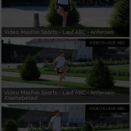
Verwendung reduzierter Daten zur Auswahl von
Werbeanzeigen
Video MaxFun Sports - Lauf ABC - Anfersen
Erstellung von Profilen für personalisierte Werbung
VIDEOS LAUF-ABC
Verwendung von Profilen zur Auswahl personalisierter
Werbung
Erstellung von Profilen zur Personalisierung von Inhalten
Verwendung von Profilen zur Auswahl personalisierter
Inhalte
Video MaxFun Sports - Lauf ABC - Anfersen-
Kniehebelauf
Messung der Werbeleistung
VIDEOS LAUF-ABC
Messung der Performance von Inhalten