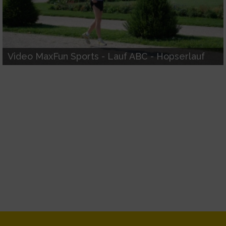
Analyse von Zielgruppen durch Statistiken oder
Kombinationen von Daten aus verschiedenen Quellen
Entwicklung und Verbesserung der Angebote
Video MaxFun Sports - Lauf ABC - Hopserlauf
Verwendung reduzierter Daten zur Auswahl von Inhalten
IAB-Besonderheiten:
Verwendung genauer Standortdaten
Geräte anhand von aktiv angeforderten Informationen
identifizieren
Nicht-IAB-Verarbeitungszwecke:
Notwendig