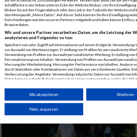
auf die Schaltfläche „Einstellungen verwalten“ klicken oder jederzeit auf die Fin
Schaltfläche in der linken unteren Ecke der Website klicken. Um Ihre Einwilligung
klicken Sie auf den Fingerabdruck oder den Link in der Fußzeile der Website und k
den Menüpunkt „Meine Daten“. Auf dieser Seite können Sie Ihre Einwilligung wid
Entscheidungen werden unseren Partnern mitgeteilt und haben keinen Einfluss a
Browserdaten.
Video MaxFun Sports - Lauf ABC -
Schrittsprünge No.2
Wir und unsere Partner verarbeiten Daten, um die Leistung der W
analysieren und Folgendes zu tun:
VIDEOS LAUF-ABC
Speichern von oder Zugriff auf Informationen auf einem Endgerät. Verwendung r
zur Auswahl von Werbeanzeigen. Erstellung von Profilen für personalisierte Wer
Verwendung von Profilen zur Auswahl personalisierter Werbung. Erstellung von P
Personalisierung von Inhalten. Verwendung von Profilen zur Auswahl personalisie
Messung der Werbeleistung. Messung der Performance von Inhalten. Analyse vo
durch Statistiken oder Kombinationen von Daten aus verschiedenen Quellen. En
Verbesserung der Angebote. Verwendung reduzierter Daten zur Auswahl von Inh
Daten können außerhalb der Europäischen Union weitergegeben und in die USA 
werden.
Ihre Einwilligung und die cookie Richtlinie gelten ausschließlich für diese Website
Alle akzeptieren
Ablehnen
Video MaxFun Sports - Lauf ABC -
Schrittsprünge
Partnerliste anzeigen (1 IAB-Anbieter)
Nein, anpassen
VIDEOS LAUF-ABC
Wir nutzen Ihre Daten für folgende Zwecke:
IAB-Verarbeitungszwecke:
Speichern von oder Zugriff auf Informationen auf einem
Endgerät