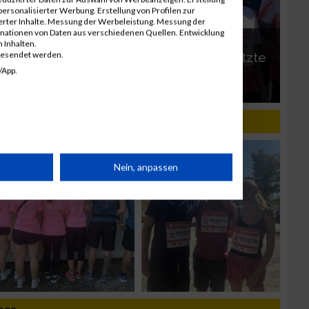
ersonalisierter Werbung. Erstellung von Profilen zur
ierter Inhalte. Messung der Werbeleistung. Messung der
inationen von Daten aus verschiedenen Quellen. Entwicklung
Kärnten Läuft u.
Wien Energie
 Inhalten.
gesendet werden.
Businessrun:
Businessrun: Letzte
/App.
Laufsport, Hitze und
Startplätze heiß
Hollywood-Feeling
begehrt
rät
Nein, anpassen
n
g