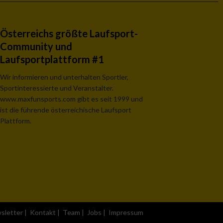
Österreichs größte Laufsport-
Community und
Laufsportplattform #1
Wir informieren und unterhalten Sportler,
Sportinteressierte und Veranstalter.
www.maxfunsports.com gibt es seit 1999 und
ist die führende österreichische Laufsport
Plattform.
sletter
|
Kontakt
|
Team
|
Jobs
|
Impressum