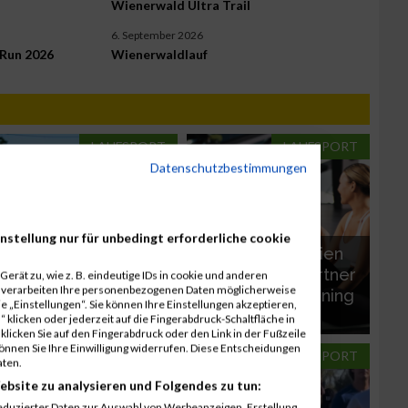
Wienerwald Ultra Trail
6. September 2026
 Run 2026
Wienerwaldlauf
LAUFSPORT
LAUFSPORT
Datenschutzbestimmungen
nstellung nur für unbedingt erforderliche cookie
Business Run Wien
Business Run Wien
2026 startet
2026: Neuer Partner
erät zu, wie z. B. eindeutige IDs in cookie und anderen
r verarbeiten Ihre personenbezogenen Daten möglicherweise
Gesundheitsprogramm
bringt mehr Training
 „Einstellungen“. Sie können Ihre Einstellungen akzeptieren,
für Laufteams
ins Team
 klicken oder jederzeit auf die Fingerabdruck-Schaltfläche in
klicken Sie auf den Fingerabdruck oder den Link in der Fußzeile
können Sie Ihre Einwilligung widerrufen. Diese Entscheidungen
TRAINING
LAUFSPORT
aten.
ebsite zu analysieren und Folgendes zu tun:
eduzierter Daten zur Auswahl von Werbeanzeigen. Erstellung