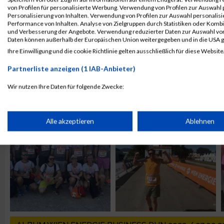
von Profilen für personalisierte Werbung. Verwendung von Profilen zur Auswahl p
Personalisierung von Inhalten. Verwendung von Profilen zur Auswahl personalis
Performance von Inhalten. Analyse von Zielgruppen durch Statistiken oder Komb
25 Jahre Business
Business Run Wien
und Verbesserung der Angebote. Verwendung reduzierter Daten zur Auswahl von
Daten können außerhalb der Europäischen Union weitergegeben und in die USA 
Run Wien:
2025: Heute zählt
Ihre Einwilligung und die cookie Richtlinie gelten ausschließlich für diese Website
Jubiläumslauf startet
der Teamspirit auf
2026 mit Extras
der Strecke
Partnerliste anzeigen (1 IAB-Anbieter)
Wir nutzen Ihre Daten für folgende Zwecke:
ALBUM WIEN ENERGIE BUSINESS RUN / 04.09.2025
IAB-Verarbeitungszwecke:
Speichern von oder Zugriff auf Informationen auf einem Endge
Alle akzeptieren
Ablehnen
Verwendung reduzierter Daten zur Auswahl von Werbeanzeige
Erstellung von Profilen für personalisierte Werbung
Verwendung von Profilen zur Auswahl personalisierter Werbun