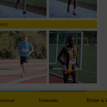
017
zieren
ebnisse
Kalender
Bilder & 