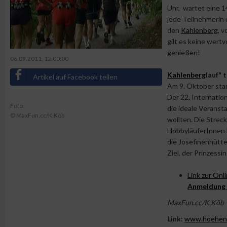
Uhr, wartet eine 1
jede Teilnehmerin 
den
Kahlenberg
, 
gilt es keine wert
genießen!
06.09.2011, 12:00:00
Kahlenberg
lauf" t
Artikel auf Facebook teilen
Am 9. Oktober sta
Der 22. Internatio
Foto:
die ideale Veranst
© MaxFun.cc/K.Köb
wollten. Die Strec
HobbyläuferInnen 
die Josefinenhütt
Ziel, der Prinzess
Link zur Onl
Anmeldung
MaxFun.cc/K.Köb
Link:
www.hoehens