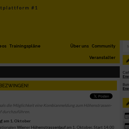
eos
Trainingspläne
Über uns
Community
Veranstalter
 BEZWINGEN!
tmals die Möglichkeit eine Kombianmeldung zum Höhenstrassen-
f durchzuführen.
1
uf
am 1. Oktober
ationalen
Wien
er
Höhenstrassenlauf
am 1. Oktober, Start 14:00
1