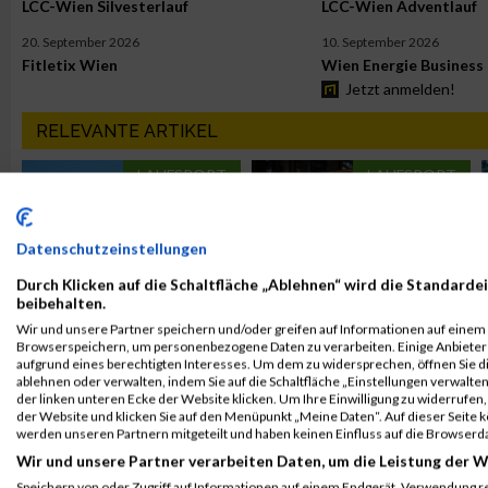
LCC-Wien Silvesterlauf
LCC-Wien Adventlauf
20. September 2026
10. September 2026
Fitletix Wien
Wien Energie Business
Jetzt anmelden!
RELEVANTE ARTIKEL
LAUFSPORT
LAUFSPORT
Datenschutzeinstellungen
Durch Klicken auf die Schaltfläche „Ablehnen“ wird die Standardei
Laufsport trifft
Business Run Wien
beibehalten.
Teamgeist beim
2026 startet
Wir und unsere Partner speichern und/oder greifen auf Informationen auf einem G
Browserspeichern, um personenbezogene Daten zu verarbeiten. Einige Anbiete
Business Run Wien
emotional ins
aufgrund eines berechtigten Interesses. Um dem zu widersprechen, öffnen Sie die
2026
Jubiläumsjahr
ablehnen oder verwalten, indem Sie auf die Schaltfläche „Einstellungen verwalten“
der linken unteren Ecke der Website klicken. Um Ihre Einwilligung zu widerrufen, 
der Website und klicken Sie auf den Menüpunkt „Meine Daten“. Auf dieser Seite 
LAUFSPORT
LAUFSPORT
werden unseren Partnern mitgeteilt und haben keinen Einfluss auf die Browserd
Wir und unsere Partner verarbeiten Daten, um die Leistung der W
Speichern von oder Zugriff auf Informationen auf einem Endgerät. Verwendung r