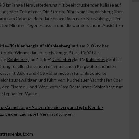
4,3 km lange Herausforderung mit beeindruckender Kulisse auf
und jeden Teilnehmer. Die Strecke führt vom Leopoldsberg über
vorbei am Cobenzl, dem Häuserl am Roan nach Neuwaldegg. Hier
vollen Minuten liegen zulassen und die wunderschöne Ausicht zu
itle="
Kahlenberg
lauf">
Kahlenberg
lauf am 9. Oktober
rtet die
Wien
er Hausbergchallenge, Start 10:00 Uhr.
nale
Kahlenberg
lauf" title="
Kahlenberg
lauf">
Kahlenberg
lauf ist
altung für alle, die schon immer an einem Berglauf teilnehmen
ke ist mit 8,6km und 406 Höhenmetern für ambitionierte
leicht zubewältigen und führt vom Kuchelauer Yachthafen über
e, den Eiserne-Hand-Weg, vorbei am Restaurant
Kahlenberg
zum
in-Stephanien-Warte.
ine-Anmeldung - Nutzen Sie die
vergünstigte Kombi-
zu beiden Laufsport-Veranstaltungen !
trassenlauf.com