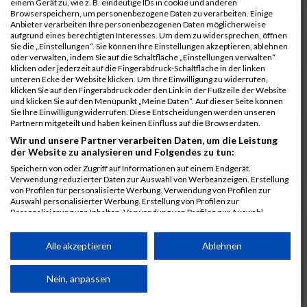
einem Gerät zu, wie z. B. eindeutige IDs in cookie und anderen
Browserspeichern, um personenbezogene Daten zu verarbeiten. Einige
15.8.26
Spartan Liberec
460 01 Liberec
Anbieter verarbeiten Ihre personenbezogenen Daten möglicherweise
aufgrund eines berechtigten Interesses. Um dem zu widersprechen, öffnen
15.8.26
Mühlbacher
4451 Mühlbach
10 km, 5
Sie die „Einstellungen“. Sie können Ihre Einstellungen akzeptieren, ablehnen
Ortsrundenlauf
Garsten
km, div.
oder verwalten, indem Sie auf die Schaltfläche „Einstellungen verwalten“
klicken oder jederzeit auf die Fingerabdruck-Schaltfläche in der linken
15.8.26
Sickinger
4861
div.
unteren Ecke der Website klicken. Um Ihre Einwilligung zu widerrufen,
klicken Sie auf den Fingerabdruck oder den Link in der Fußzeile der Website
Rundlauf
Schörfling am
und klicken Sie auf den Menüpunkt „Meine Daten“. Auf dieser Seite können
Attersee
Sie Ihre Einwilligung widerrufen. Diese Entscheidungen werden unseren
Partnern mitgeteilt und haben keinen Einfluss auf die Browserdaten.
16.8.26
schauinsland
37627
Wir und unsere Partner verarbeiten Daten, um die Leistung
Muddy Angel
Stadtoldendorf
der Website zu analysieren und Folgendes zu tun:
Run Mitten in
Deutschland
Speichern von oder Zugriff auf Informationen auf einem Endgerät.
Verwendung reduzierter Daten zur Auswahl von Werbeanzeigen. Erstellung
16.8.26
IRONMAN 70.3
500 02 Hradec
Ironman
von Profilen für personalisierte Werbung. Verwendung von Profilen zur
Auswahl personalisierter Werbung. Erstellung von Profilen zur
Hradec Králové
Králové
Personalisierung von Inhalten. Verwendung von Profilen zur Auswahl
personalisierter Inhalte. Messung der Werbeleistung. Messung der
16.8.26
IRONMAN
1050
Ironman,
Performance von Inhalten. Analyse von Zielgruppen durch Statistiken oder
Copenhagen
Copenhagen
IRONMAN
Kombinationen von Daten aus verschiedenen Quellen. Entwicklung und
Alle akzeptieren
Ablehnen
70.3
Verbesserung der Angebote. Verwendung reduzierter Daten zur Auswahl
von Inhalten.
16.8.26
Thiersee
6335 Thiersee
div.
Daten können außerhalb der Europäischen Union weitergegeben und in die
Nein, anpassen
Triathlon
USA gesendet werden.
Ihre Einwilligung und die cookie Richtlinie gelten ausschließlich für diese