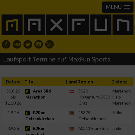
MENU
Laufsport Termine auf MaxFun Sports
Datum
Titel
Land
Region
Distanz
30.8.26
Area Süd
9020
Marathon,
bis
Marathon
Klagenfurt/8030
Halb-
11.10.26
Graz
Marathon
1.9.26
B2Run
45879
5,4km
Gelsenkirchen
Gelsenkirchen
3.9.26
B2Run
60311 Frankfurt
5,6km
Frankfurt