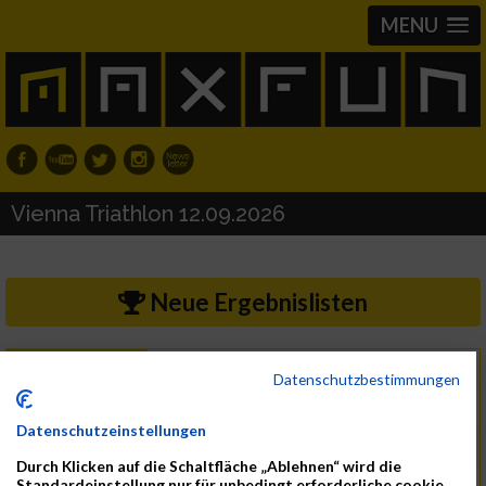
MENU
Vienna Triathlon 12.09.2026
Neue Ergebnislisten
Samstag, 12. September 2026
Datum
Datenschutzbestimmungen
Sonntag, 13. September 2026
bis
Datenschutzeinstellungen
1220 Wien/Donauinsel
Region
Durch Klicken auf die Schaltfläche „Ablehnen“ wird die
Standardeinstellung nur für unbedingt erforderliche cookie
Österreich
Land