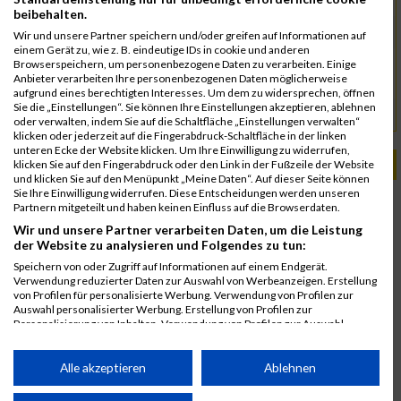
beibehalten.
Triathlon
Wir und unsere Partner speichern und/oder greifen auf Informationen auf
einem Gerät zu, wie z. B. eindeutige IDs in cookie und anderen
Pscheidl Robert
Kontakt
Browserspeichern, um personenbezogene Daten zu verarbeiten. Einige
Anbieter verarbeiten Ihre personenbezogenen Daten möglicherweise
p3-events@p3trisports.at
aufgrund eines berechtigten Interesses. Um dem zu widersprechen, öffnen
Sie die „Einstellungen“. Sie können Ihre Einstellungen akzeptieren, ablehnen
www.vienna-triathlon.at
URL
oder verwalten, indem Sie auf die Schaltfläche „Einstellungen verwalten“
klicken oder jederzeit auf die Fingerabdruck-Schaltfläche in der linken
unteren Ecke der Website klicken. Um Ihre Einwilligung zu widerrufen,
PASSENDE VERANSTALTUNGEN
klicken Sie auf den Fingerabdruck oder den Link in der Fußzeile der Website
und klicken Sie auf den Menüpunkt „Meine Daten“. Auf dieser Seite können
Sie Ihre Einwilligung widerrufen. Diese Entscheidungen werden unseren
12. September 2025
Partnern mitgeteilt und haben keinen Einfluss auf die Browserdaten.
Vienna Triathlon
Wir und unsere Partner verarbeiten Daten, um die Leistung
6. September 2024
der Website zu analysieren und Folgendes zu tun:
Vienna Triathlon
Speichern von oder Zugriff auf Informationen auf einem Endgerät.
Verwendung reduzierter Daten zur Auswahl von Werbeanzeigen. Erstellung
8. September 2019
von Profilen für personalisierte Werbung. Verwendung von Profilen zur
Vienna Triathlon
Auswahl personalisierter Werbung. Erstellung von Profilen zur
Personalisierung von Inhalten. Verwendung von Profilen zur Auswahl
10. September 2017
personalisierter Inhalte. Messung der Werbeleistung. Messung der
P3 Vienna Triathlon
Performance von Inhalten. Analyse von Zielgruppen durch Statistiken oder
Kombinationen von Daten aus verschiedenen Quellen. Entwicklung und
Alle akzeptieren
Ablehnen
Verbesserung der Angebote. Verwendung reduzierter Daten zur Auswahl
von Inhalten.