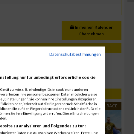
In meinen Kalender
übernehmen
Datenschutzbestimmungen
21. November 2026
Spartan Phoenix
7. November 2026
nstellung nur für unbedingt erforderliche cookie
Spartan Gubbio
erät zu, wie z. B. eindeutige IDs in cookie und anderen
r verarbeiten Ihre personenbezogenen Daten möglicherweise
 „Einstellungen“. Sie können Ihre Einstellungen akzeptieren,
 klicken oder jederzeit auf die Fingerabdruck-Schaltfläche in
MUD RACE
MUD RACE
klicken Sie auf den Fingerabdruck oder den Link in der Fußzeile
können Sie Ihre Einwilligung widerrufen. Diese Entscheidungen
aten.
ebsite zu analysieren und Folgendes zu tun:
eduzierter Daten zur Auswahl von Werbeanzeigen. Erstellung