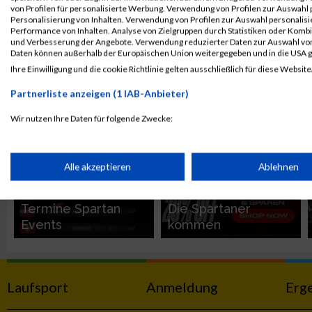
von Profilen für personalisierte Werbung. Verwendung von Profilen zur Auswahl p
Personalisierung von Inhalten. Verwendung von Profilen zur Auswahl personalis
Performance von Inhalten. Analyse von Zielgruppen durch Statistiken oder Komb
Karsamstag -
Das Spartan Race in
und Verbesserung der Angebote. Verwendung reduzierter Daten zur Auswahl von
Spartan Race Paris is
Deutschland ist
Daten können außerhalb der Europäischen Union weitergegeben und in die USA 
back
wieder zurück
Ihre Einwilligung und die cookie Richtlinie gelten ausschließlich für diese Website
Partnerliste anzeigen (1 IAB-Anbieter)
MUD RACE
MUD RACE
Wir nutzen Ihre Daten für folgende Zwecke:
IAB-Verarbeitungszwecke:
Speichern von oder Zugriff auf Informationen auf einem Endge
Alle akzeptieren
Ablehnen
Verwendung reduzierter Daten zur Auswahl von Werbeanzeige
Termine Spartan
Die Spartaner
Events
kommen
Erstellung von Profilen für personalisierte Werbung
Laufsport
Anmeldung
Erg
Verwendung von Profilen zur Auswahl personalisierter Werbun