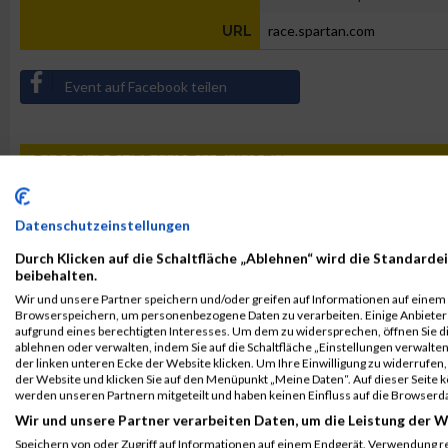
race.spartan.com
URL
Event auf Facebook teilen
PASSENDE VERANSTALTUNGEN
19. Dezember 2026
28. November 2026
Spartan Florida
Spartan Teneriffa
Datenschutzeinstellungen
21. November 2026
21. November 2026
Durch Klicken auf die Schaltfläche „Ablehnen“ wird die Standardei
beibehalten.
Spartan San Antonio
Spartan Carolinas
Wir und unsere Partner speichern und/oder greifen auf Informationen auf einem G
RELEVANTE ARTIKEL
Browserspeichern, um personenbezogene Daten zu verarbeiten. Einige Anbiete
aufgrund eines berechtigten Interesses. Um dem zu widersprechen, öffnen Sie die
ablehnen oder verwalten, indem Sie auf die Schaltfläche „Einstellungen verwalten“
MUD RACE
MUD RACE
der linken unteren Ecke der Website klicken. Um Ihre Einwilligung zu widerrufen, 
der Website und klicken Sie auf den Menüpunkt „Meine Daten“. Auf dieser Seite 
werden unseren Partnern mitgeteilt und haben keinen Einfluss auf die Browserd
Wir und unsere Partner verarbeiten Daten, um die Leistung der W
Speichern von oder Zugriff auf Informationen auf einem Endgerät. Verwendung r