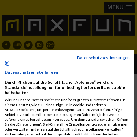
MENU
Datenschutzbestimmungen
Austria Backyard Ultra - Ternberg Trail
14.05.2026
Datenschutzeinstellungen
Durch Klicken auf die Schaltfläche „Ablehnen“ wird die
Standardeinstellung nur für unbedingt erforderliche cookie
Donnerstag, 14. Mai 2026
Datum
beibehalten.
Wir und unsere Partner speichern und/oder greifen auf Informationen auf
4452 Ternberg
Region
einem Gerät zu, wie z. B. eindeutige IDs in cookie und anderen
Browserspeichern, um personenbezogene Daten zu verarbeiten. Einige
Österreich
Land
Anbieter verarbeiten Ihre personenbezogenen Daten möglicherweise
aufgrund eines berechtigten Interesses. Um dem zu widersprechen, öffnen
Trail Run
Sie die „Einstellungen“. Sie können Ihre Einstellungen akzeptieren, ablehnen
oder verwalten, indem Sie auf die Schaltfläche „Einstellungen verwalten“
Verein Austria Backyard Ultra
Kontakt
klicken oder jederzeit auf die Fingerabdruck-Schaltfläche in der linken