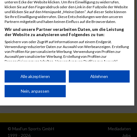
unteren Ecke der Website klicken. Um Ihre Einwilligung zu widerrufen,
austriabackyard@gmx.at
klicken Sie auf den Fingerabdruck oder den Link in der Fußzeile der Website
und klicken Sie auf den Menüpunkt „Meine Daten“. Auf dieser Seite können
www.austriabackyardultra.com
URL
Sie Ihre Einwilligung widerrufen. Diese Entscheidungen werden unseren
Partnern mitgeteilt und haben keinen Einfluss auf die Browserdaten.
Wir und unsere Partner verarbeiten Daten, um die Leistung
der Website zu analysieren und Folgendes zu tun:
Speichern von oder Zugriff auf Informationen auf einem Endgerät.
Verwendung reduzierter Daten zur Auswahl von Werbeanzeigen. Erstellung
von Profilen für personalisierte Werbung. Verwendung von Profilen zur
Auswahl personalisierter Werbung. Erstellung von Profilen zur
Personalisierung von Inhalten. Verwendung von Profilen zur Auswahl
personalisierter Inhalte. Messung der Werbeleistung. Messung der
Performance von Inhalten. Analyse von Zielgruppen durch Statistiken oder
Kombinationen von Daten aus verschiedenen Quellen. Entwicklung und
Alle akzeptieren
Ablehnen
Verbesserung der Angebote. Verwendung reduzierter Daten zur Auswahl
von Inhalten.
Daten können außerhalb der Europäischen Union weitergegeben und in die
Nein, anpassen
USA gesendet werden.
Ihre Einwilligung und die cookie Richtlinie gelten ausschließlich für diese
Website/App.
Partnerliste anzeigen (1 IAB-Anbieter)
© MaxFun Sports GmbH
Mediadaten
Wir nutzen Ihre Daten für folgende Zwecke:
1999 - 2026
Jobs
IAB-Verarbeitungszwecke: