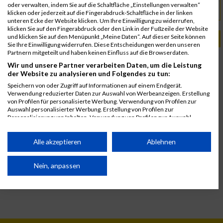
oder verwalten, indem Sie auf die Schaltfläche „Einstellungen verwalten“
www.stelviomarathon.it
URL
klicken oder jederzeit auf die Fingerabdruck-Schaltfläche in der linken
unteren Ecke der Website klicken. Um Ihre Einwilligung zu widerrufen,
klicken Sie auf den Fingerabdruck oder den Link in der Fußzeile der Website
und klicken Sie auf den Menüpunkt „Meine Daten“. Auf dieser Seite können
PASSENDE VERANSTALTUNGEN
Sie Ihre Einwilligung widerrufen. Diese Entscheidungen werden unseren
Partnern mitgeteilt und haben keinen Einfluss auf die Browserdaten.
18. Juli 2026
Wir und unsere Partner verarbeiten Daten, um die Leistung
Stelvio Trail Run
der Website zu analysieren und Folgendes zu tun:
Speichern von oder Zugriff auf Informationen auf einem Endgerät.
Verwendung reduzierter Daten zur Auswahl von Werbeanzeigen. Erstellung
von Profilen für personalisierte Werbung. Verwendung von Profilen zur
Auswahl personalisierter Werbung. Erstellung von Profilen zur
Personalisierung von Inhalten. Verwendung von Profilen zur Auswahl
personalisierter Inhalte. Messung der Werbeleistung. Messung der
Performance von Inhalten. Analyse von Zielgruppen durch Statistiken oder
Kombinationen von Daten aus verschiedenen Quellen. Entwicklung und
Alle akzeptieren
Ablehnen
Verbesserung der Angebote. Verwendung reduzierter Daten zur Auswahl
von Inhalten.
Daten können außerhalb der Europäischen Union weitergegeben und in die
Nein, anpassen
USA gesendet werden.
Ihre Einwilligung und die cookie Richtlinie gelten ausschließlich für diese
Website/App.
Partnerliste anzeigen (1 IAB-Anbieter)