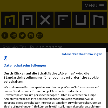
MENU
Stelvio Trail Run 19.07.2025
Datenschutzbestimmungen
Samstag, 19. Juli 2025
Datenschutzeinstellungen
Datum
Durch Klicken auf die Schaltfläche „Ablehnen“ wird die
39026 Prad am Stilfser Joch
Region
Standardeinstellung nur für unbedingt erforderliche cookie
beibehalten.
Italien
Land
Wir und unsere Partner speichern und/oder greifen auf Informationen auf
Trail Run
einem Gerät zu, wie z. B. eindeutige IDs in cookie und anderen
Browserspeichern, um personenbezogene Daten zu verarbeiten. Einige
Anbieter verarbeiten Ihre personenbezogenen Daten möglicherweise
Tourismusverein Prad am Stilfserjoch
Kontakt
aufgrund eines berechtigten Interesses. Um dem zu widersprechen, öffnen
info@stelviomarathon.it
Sie die „Einstellungen“. Sie können Ihre Einstellungen akzeptieren, ablehnen