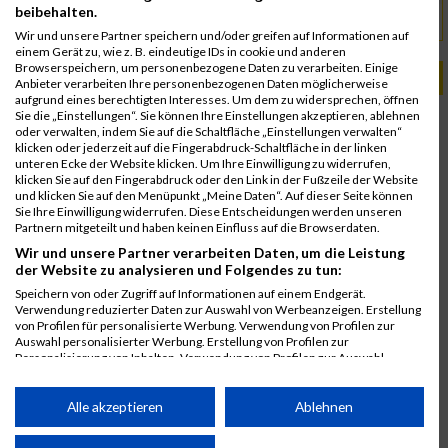
beibehalten.
www.lcc-wien.at
URL
Wir und unsere Partner speichern und/oder greifen auf Informationen auf
einem Gerät zu, wie z. B. eindeutige IDs in cookie und anderen
Browserspeichern, um personenbezogene Daten zu verarbeiten. Einige
PASSENDE VERANSTALTUNGEN
Anbieter verarbeiten Ihre personenbezogenen Daten möglicherweise
aufgrund eines berechtigten Interesses. Um dem zu widersprechen, öffnen
Sie die „Einstellungen“. Sie können Ihre Einstellungen akzeptieren, ablehnen
13. September 2026
oder verwalten, indem Sie auf die Schaltfläche „Einstellungen verwalten“
LCC-Wien Babenbergerlauf
klicken oder jederzeit auf die Fingerabdruck-Schaltfläche in der linken
unteren Ecke der Website klicken. Um Ihre Einwilligung zu widerrufen,
31. August 2024
klicken Sie auf den Fingerabdruck oder den Link in der Fußzeile der Website
LCC-Wien Babenbergerlauf
und klicken Sie auf den Menüpunkt „Meine Daten“. Auf dieser Seite können
Sie Ihre Einwilligung widerrufen. Diese Entscheidungen werden unseren
4. September 2022
Partnern mitgeteilt und haben keinen Einfluss auf die Browserdaten.
LCC-Wien Babenbergerlauf
Wir und unsere Partner verarbeiten Daten, um die Leistung
6. September 2020
der Website zu analysieren und Folgendes zu tun:
LCC-Wien Babenbergerlauf
Speichern von oder Zugriff auf Informationen auf einem Endgerät.
Verwendung reduzierter Daten zur Auswahl von Werbeanzeigen. Erstellung
8. September 2019
von Profilen für personalisierte Werbung. Verwendung von Profilen zur
LCC-Wien Babenbergerlauf
Auswahl personalisierter Werbung. Erstellung von Profilen zur
Personalisierung von Inhalten. Verwendung von Profilen zur Auswahl
9. September 2018
personalisierter Inhalte. Messung der Werbeleistung. Messung der
LCC-Wien Babenbergerlauf
Performance von Inhalten. Analyse von Zielgruppen durch Statistiken oder
Kombinationen von Daten aus verschiedenen Quellen. Entwicklung und
Alle akzeptieren
Ablehnen
Verbesserung der Angebote. Verwendung reduzierter Daten zur Auswahl
von Inhalten.