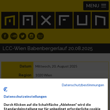
MENU
LCC-Wien Babenbergerlauf 20.08.2025
Mittwoch, 20. August 2025
Datum
1020 Wien
Region
Österreich
Land
Datenschutzbestimmungen
Lauf, Street Run
Datenschutzeinstellungen
LCC Wien
Kontakt
Durch Klicken auf die Schaltfläche „Ablehnen“ wird die
lcc.wien@speed.at
Standardeinstellung nur für unbedingt erforderliche cookie