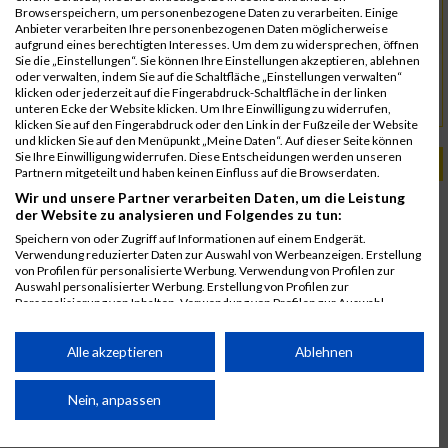
Browserspeichern, um personenbezogene Daten zu verarbeiten. Einige
Anbieter verarbeiten Ihre personenbezogenen Daten möglicherweise
Triathlon
aufgrund eines berechtigten Interesses. Um dem zu widersprechen, öffnen
Sie die „Einstellungen“. Sie können Ihre Einstellungen akzeptieren, ablehnen
triathlon@millisports.at
Kontakt
oder verwalten, indem Sie auf die Schaltfläche „Einstellungen verwalten“
klicken oder jederzeit auf die Fingerabdruck-Schaltfläche in der linken
seestadt-triathlon.at
URL
unteren Ecke der Website klicken. Um Ihre Einwilligung zu widerrufen,
klicken Sie auf den Fingerabdruck oder den Link in der Fußzeile der Website
und klicken Sie auf den Menüpunkt „Meine Daten“. Auf dieser Seite können
Sie Ihre Einwilligung widerrufen. Diese Entscheidungen werden unseren
PASSENDE VERANSTALTUNGEN
Partnern mitgeteilt und haben keinen Einfluss auf die Browserdaten.
Wir und unsere Partner verarbeiten Daten, um die Leistung
3. Juni 2026
der Website zu analysieren und Folgendes zu tun:
Seestadt Triathlon Vienna
Speichern von oder Zugriff auf Informationen auf einem Endgerät.
28. Mai 2025
Verwendung reduzierter Daten zur Auswahl von Werbeanzeigen. Erstellung
von Profilen für personalisierte Werbung. Verwendung von Profilen zur
Seestadt Triathlon Vienna
Auswahl personalisierter Werbung. Erstellung von Profilen zur
Personalisierung von Inhalten. Verwendung von Profilen zur Auswahl
personalisierter Inhalte. Messung der Werbeleistung. Messung der
Performance von Inhalten. Analyse von Zielgruppen durch Statistiken oder
Kombinationen von Daten aus verschiedenen Quellen. Entwicklung und
Alle akzeptieren
Ablehnen
Verbesserung der Angebote. Verwendung reduzierter Daten zur Auswahl
von Inhalten.
Daten können außerhalb der Europäischen Union weitergegeben und in die
Nein, anpassen
USA gesendet werden.
Ihre Einwilligung und die cookie Richtlinie gelten ausschließlich für diese