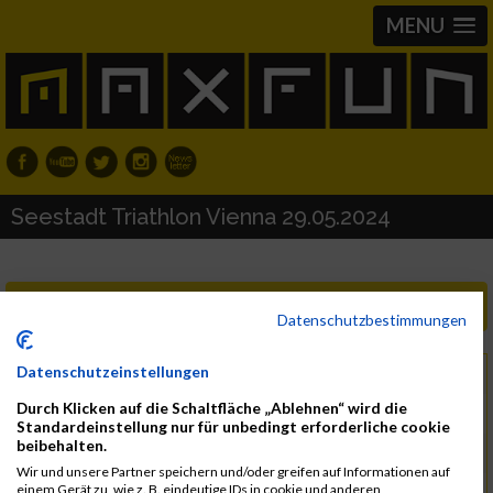
MENU
Seestadt Triathlon Vienna 29.05.2024
Neue Ergebnislisten
Datenschutzbestimmungen
Datenschutzeinstellungen
Mittwoch, 29. Mai 2024
Datum
Durch Klicken auf die Schaltfläche „Ablehnen“ wird die
Donnerstag, 30. Mai 2024
bis
Standardeinstellung nur für unbedingt erforderliche cookie
beibehalten.
1220 Wien
Region
Wir und unsere Partner speichern und/oder greifen auf Informationen auf
einem Gerät zu, wie z. B. eindeutige IDs in cookie und anderen
Österreich
Land