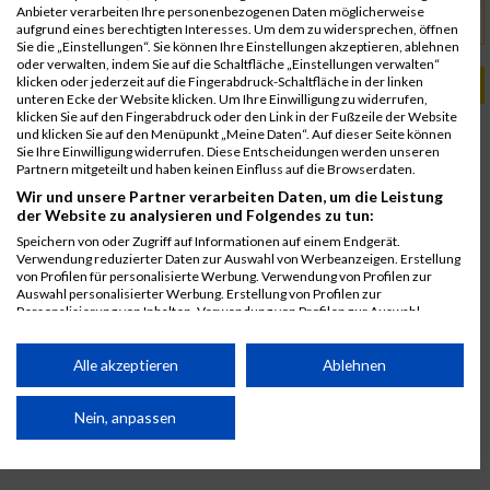
Anbieter verarbeiten Ihre personenbezogenen Daten möglicherweise
www.blaufraenkischland-marathon.at
URL
aufgrund eines berechtigten Interesses. Um dem zu widersprechen, öffnen
Sie die „Einstellungen“. Sie können Ihre Einstellungen akzeptieren, ablehnen
oder verwalten, indem Sie auf die Schaltfläche „Einstellungen verwalten“
klicken oder jederzeit auf die Fingerabdruck-Schaltfläche in der linken
PASSENDE VERANSTALTUNGEN
unteren Ecke der Website klicken. Um Ihre Einwilligung zu widerrufen,
klicken Sie auf den Fingerabdruck oder den Link in der Fußzeile der Website
3. Oktober 2026
und klicken Sie auf den Menüpunkt „Meine Daten“. Auf dieser Seite können
Blaufränkischland Marathon
Sie Ihre Einwilligung widerrufen. Diese Entscheidungen werden unseren
Partnern mitgeteilt und haben keinen Einfluss auf die Browserdaten.
4. Oktober 2025
Wir und unsere Partner verarbeiten Daten, um die Leistung
Blaufränkischland Marathon
der Website zu analysieren und Folgendes zu tun:
7. Oktober 2023
Speichern von oder Zugriff auf Informationen auf einem Endgerät.
Blaufränkischland Marathon
Verwendung reduzierter Daten zur Auswahl von Werbeanzeigen. Erstellung
von Profilen für personalisierte Werbung. Verwendung von Profilen zur
Auswahl personalisierter Werbung. Erstellung von Profilen zur
Personalisierung von Inhalten. Verwendung von Profilen zur Auswahl
personalisierter Inhalte. Messung der Werbeleistung. Messung der
Performance von Inhalten. Analyse von Zielgruppen durch Statistiken oder
Kombinationen von Daten aus verschiedenen Quellen. Entwicklung und
Alle akzeptieren
Ablehnen
Verbesserung der Angebote. Verwendung reduzierter Daten zur Auswahl
von Inhalten.
Daten können außerhalb der Europäischen Union weitergegeben und in die
Nein, anpassen
USA gesendet werden.
Ihre Einwilligung und die cookie Richtlinie gelten ausschließlich für diese
Website/App.