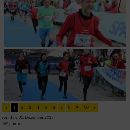
«
1
2
3
4
5
6
7
8
9
10
»
Sonntag, 31. Dezember 2017
262 photos