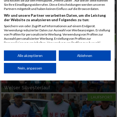
und klicken Sie auf den Menüpunkt „Meine Daten“. Auf dieser Seite können
Sie Ihre Einwilligung widerrufen. Diese Entscheidungen werden unseren
Partnern mitgeteilt und haben keinen Einfluss auf die Browserdaten.
Wir und unsere Partner verarbeiten Daten, um die Leistung
der Website zu analysieren und Folgendes zu tun:
Speichern von oder Zugriff auf Informationen auf einem Endgerät.
Silvesterläufe in Österreich
Verwendung reduzierter Daten zur Auswahl von Werbeanzeigen. Erstellung
von Profilen für personalisierte Werbung. Verwendung von Profilen zur
LAUFSPORT
Auswahl personalisierter Werbung. Erstellung von Profilen zur
Personalisierung von Inhalten. Verwendung von Profilen zur Auswahl
personalisierter Inhalte. Messung der Werbeleistung. Messung der
Performance von Inhalten. Analyse von Zielgruppen durch Statistiken oder
Kombinationen von Daten aus verschiedenen Quellen. Entwicklung und
Alle akzeptieren
Ablehnen
Verbesserung der Angebote. Verwendung reduzierter Daten zur Auswahl
von Inhalten.
Daten können außerhalb der Europäischen Union weitergegeben und in die
Nein, anpassen
USA gesendet werden.
Ihre Einwilligung und die cookie Richtlinie gelten ausschließlich für diese
Website/App.
Welser Silvesterlauf
Partnerliste anzeigen (1 IAB-Anbieter)
LAUFSPORT
Wir nutzen Ihre Daten für folgende Zwecke:
IAB-Verarbeitungszwecke:
Speichern von oder Zugriff auf Informationen