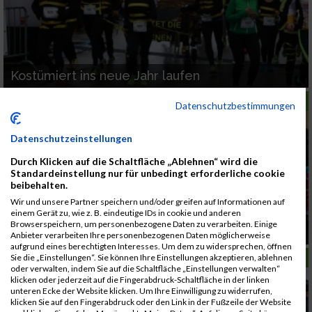
Kostümiert ins neue Jahr laufen
LAUFSPORT
Datenschutzbestimmungen
Datenschutzeinstellungen
Durch Klicken auf die Schaltfläche „Ablehnen“ wird die
Standardeinstellung nur für unbedingt erforderliche cookie
beibehalten.
Wir und unsere Partner speichern und/oder greifen auf Informationen auf
einem Gerät zu, wie z. B. eindeutige IDs in cookie und anderen
Browserspeichern, um personenbezogene Daten zu verarbeiten. Einige
Silvesterlauf in Linz und in Wels
Anbieter verarbeiten Ihre personenbezogenen Daten möglicherweise
aufgrund eines berechtigten Interesses. Um dem zu widersprechen, öffnen
LAUFSPORT
Sie die „Einstellungen“. Sie können Ihre Einstellungen akzeptieren, ablehnen
oder verwalten, indem Sie auf die Schaltfläche „Einstellungen verwalten“
klicken oder jederzeit auf die Fingerabdruck-Schaltfläche in der linken
unteren Ecke der Website klicken. Um Ihre Einwilligung zu widerrufen,
klicken Sie auf den Fingerabdruck oder den Link in der Fußzeile der Website