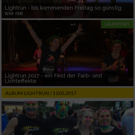
auf einem Endgerät
Lightrun - bis kommenden Freitag so günstig
wie nie
Verwendung reduzierter Daten zur Auswahl
von Werbeanzeigen
LAUFSPORT
Erstellung von Profilen für personalisierte
Werbung
Verwendung von Profilen zur Auswahl
personalisierter Werbung
Erstellung von Profilen zur Personalisierung
Lightrun 2017 - ein Fest der Farb- und
von Inhalten
Lichteffekte
Verwendung von Profilen zur Auswahl
ALBUM LIGHTRUN / 13.05.2017
personalisierter Inhalte
Messung der Werbeleistung
Messung der Performance von Inhalten