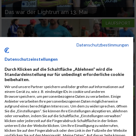
Das war der Lightrun am 13. Mai
LAUFSPORT
Datenschutzbestimmungen
Datenschutzeinstellungen
Durch Klicken auf die Schaltfläche „Ablehnen“ wird die
Standardeinstellung nur für unbedingt erforderliche cookie
beibehalten.
Die Laufsport-Events im Wonnemonat Mai
Wir und unsere Partner speichern und/oder greifen auf Informationen auf
LAUFSPORT
einem Gerät zu, wie z. B. eindeutige IDs in cookie und anderen
Browserspeichern, um personenbezogene Daten zu verarbeiten. Einige
Anbieter verarbeiten Ihre personenbezogenen Daten möglicherweise
aufgrund eines berechtigten Interesses. Um dem zu widersprechen, öffnen
Sie die „Einstellungen“. Sie können Ihre Einstellungen akzeptieren, ablehnen
oder verwalten, indem Sie auf die Schaltfläche „Einstellungen verwalten“
klicken oder jederzeit auf die Fingerabdruck-Schaltfläche in der linken
unteren Ecke der Website klicken. Um Ihre Einwilligung zu widerrufen,
klicken Sie auf den Fingerabdruck oder den Link in der Fußzeile der Website
und klicken Sie auf den Menüpunkt „Meine Daten“. Auf dieser Seite können