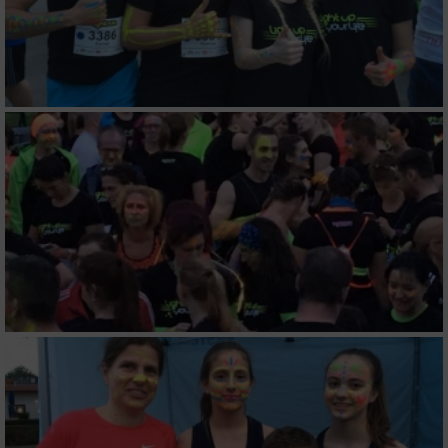
Analyse von Zielgruppen durch Statistiken
oder Kombinationen von Daten aus
verschiedenen Quellen
Entwicklung und Verbesserung der Angebote
Verwendung reduzierter Daten zur Auswahl
von Inhalten
IAB-Besonderheiten:
Verwendung genauer Standortdaten
Geräte anhand von aktiv angeforderten
Informationen identifizieren
Nicht-IAB-Verarbeitungszwecke:
Notwendig