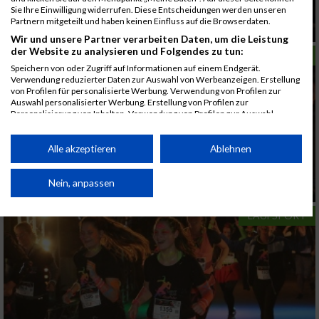
Sie Ihre Einwilligung widerrufen. Diese Entscheidungen werden unseren
Partnern mitgeteilt und haben keinen Einfluss auf die Browserdaten.
Nenngeldsprung beim Lightrun nicht verpassen
Wir und unsere Partner verarbeiten Daten, um die Leistung
der Website zu analysieren und Folgendes zu tun:
LAUFSPORT
Speichern von oder Zugriff auf Informationen auf einem Endgerät.
Verwendung reduzierter Daten zur Auswahl von Werbeanzeigen. Erstellung
von Profilen für personalisierte Werbung. Verwendung von Profilen zur
Auswahl personalisierter Werbung. Erstellung von Profilen zur
Personalisierung von Inhalten. Verwendung von Profilen zur Auswahl
personalisierter Inhalte. Messung der Werbeleistung. Messung der
Performance von Inhalten. Analyse von Zielgruppen durch Statistiken oder
Kombinationen von Daten aus verschiedenen Quellen. Entwicklung und
Alle akzeptieren
Ablehnen
Verbesserung der Angebote. Verwendung reduzierter Daten zur Auswahl
von Inhalten.
Daten können außerhalb der Europäischen Union weitergegeben und in die
Nein, anpassen
Nenngeldsprung beim Lightrun
USA gesendet werden.
Ihre Einwilligung und die cookie Richtlinie gelten ausschließlich für diese
LAUFSPORT
Website/App.
Partnerliste anzeigen (1 IAB-Anbieter)
Wir nutzen Ihre Daten für folgende Zwecke:
IAB-Verarbeitungszwecke:
Speichern von oder Zugriff auf Informationen