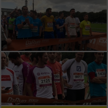
IAB-Besonderheiten:
Verwendung genauer Standortdaten
Geräte anhand von aktiv angeforderten
Informationen identifizieren
Nicht-IAB-Verarbeitungszwecke:
Notwendig
Performance
Funktional
Werbung