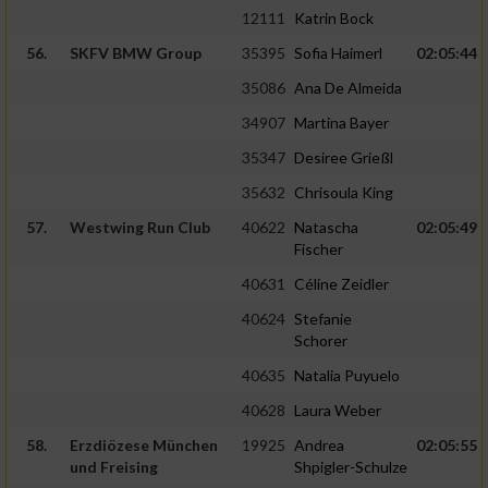
12111
Katrin Bock
56.
SKFV BMW Group
35395
Sofia Haimerl
02:05:44
35086
Ana De Almeida
34907
Martina Bayer
35347
Desiree Grießl
35632
Chrisoula King
57.
Westwing Run Club
40622
Natascha
02:05:49
Fischer
40631
Céline Zeidler
40624
Stefanie
Schorer
40635
Natalia Puyuelo
40628
Laura Weber
58.
Erzdiözese München
19925
Andrea
02:05:55
und Freising
Shpigler-Schulze