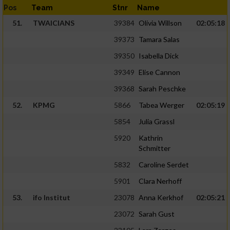
Pos
Team
Stnr
Name
51.
TWAICIANS
39384
Olivia Willson
02:05:18
39373
Tamara Salas
39350
Isabella Dick
39349
Elise Cannon
39368
Sarah Peschke
52.
KPMG
5866
Tabea Werger
02:05:19
5854
Julia Grassl
5920
Kathrin
Schmitter
5832
Caroline Serdet
5901
Clara Nerhoff
53.
ifo Institut
23078
Anna Kerkhof
02:05:21
23072
Sarah Gust