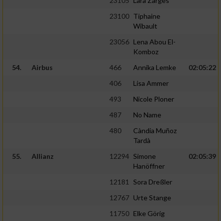
23105
Lara Zarges
23100
Tiphaine
Wibault
23056
Lena Abou El-
Komboz
54.
Airbus
466
Annika Lemke
02:05:22
406
Lisa Ammer
493
Nicole Ploner
487
No Name
480
Càndia Muñoz
Tardà
55.
Allianz
12294
Simone
02:05:39
Hanöffner
12181
Sora Dreßler
12767
Urte Stange
11750
Elke Görig