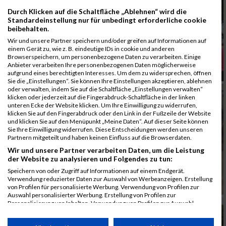
Durch Klicken auf die Schaltfläche „Ablehnen“ wird die
Standardeinstellung nur für unbedingt erforderliche cookie
beibehalten.
Wir und unsere Partner speichern und/oder greifen auf Informationen auf
einem Gerät zu, wie z. B. eindeutige IDs in cookie und anderen
Browserspeichern, um personenbezogene Daten zu verarbeiten. Einige
Anbieter verarbeiten Ihre personenbezogenen Daten möglicherweise
aufgrund eines berechtigten Interesses. Um dem zu widersprechen, öffnen
Sie die „Einstellungen“. Sie können Ihre Einstellungen akzeptieren, ablehnen
oder verwalten, indem Sie auf die Schaltfläche „Einstellungen verwalten“
klicken oder jederzeit auf die Fingerabdruck-Schaltfläche in der linken
unteren Ecke der Website klicken. Um Ihre Einwilligung zu widerrufen,
klicken Sie auf den Fingerabdruck oder den Link in der Fußzeile der Website
und klicken Sie auf den Menüpunkt „Meine Daten“. Auf dieser Seite können
Sie Ihre Einwilligung widerrufen. Diese Entscheidungen werden unseren
Partnern mitgeteilt und haben keinen Einfluss auf die Browserdaten.
Wir und unsere Partner verarbeiten Daten, um die Leistung
der Website zu analysieren und Folgendes zu tun:
Speichern von oder Zugriff auf Informationen auf einem Endgerät.
Verwendung reduzierter Daten zur Auswahl von Werbeanzeigen. Erstellung
von Profilen für personalisierte Werbung. Verwendung von Profilen zur
Auswahl personalisierter Werbung. Erstellung von Profilen zur
Personalisierung von Inhalten. Verwendung von Profilen zur Auswahl
personalisierter Inhalte. Messung der Werbeleistung. Messung der
Performance von Inhalten. Analyse von Zielgruppen durch Statistiken oder