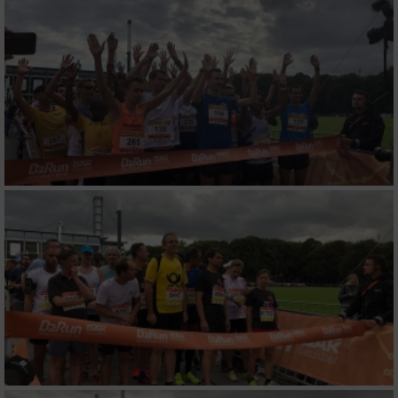
Erstellung von Profilen zur Personalisierung
von Inhalten
Verwendung von Profilen zur Auswahl
personalisierter Inhalte
Messung der Werbeleistung
Messung der Performance von Inhalten
Analyse von Zielgruppen durch Statistiken
oder Kombinationen von Daten aus
verschiedenen Quellen
Entwicklung und Verbesserung der Angebote
Verwendung reduzierter Daten zur Auswahl
von Inhalten