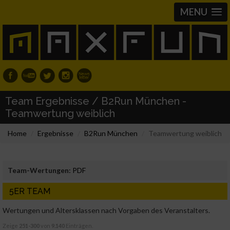
MENU
Team Ergebnisse / B2Run München -
Teamwertung weiblich
Home
Ergebnisse
B2Run München
Teamwertung weiblich
Team-Wertungen:
PDF
5ER TEAM
Wertungen und Altersklassen nach Vorgaben des Veranstalters.
Zeige
251-300
von
9.140
Einträgen.