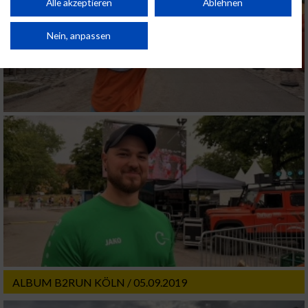
Kombinationen von Daten aus verschiedenen Quellen. Entwicklung und
Alle akzeptieren
Ablehnen
Verbesserung der Angebote. Verwendung reduzierter Daten zur Auswahl
von Inhalten.
Daten können außerhalb der Europäischen Union weitergegeben und in die
Nein, anpassen
USA gesendet werden.
Ihre Einwilligung und die cookie Richtlinie gelten ausschließlich für diese
Website/App.
Partnerliste anzeigen (1 IAB-Anbieter)
Wir nutzen Ihre Daten für folgende Zwecke:
IAB-Verarbeitungszwecke:
Speichern von oder Zugriff auf Informationen
auf einem Endgerät
Verwendung reduzierter Daten zur Auswahl
von Werbeanzeigen
Erstellung von Profilen für personalisierte
Werbung
ALBUM B2RUN KÖLN / 05.09.2019
Verwendung von Profilen zur Auswahl
personalisierter Werbung