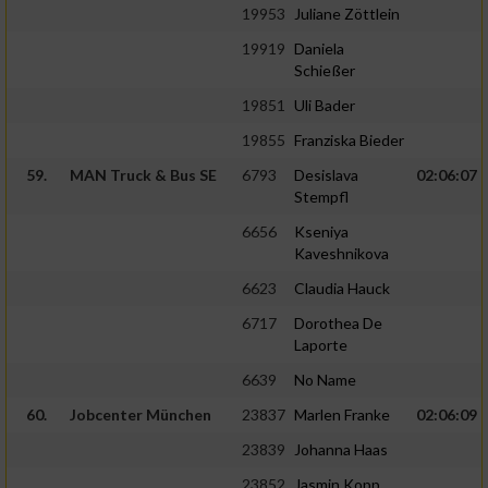
19953
Juliane Zöttlein
19919
Daniela
Schießer
19851
Uli Bader
19855
Franziska Bieder
59.
MAN Truck & Bus SE
6793
Desislava
02:06:07
Stempfl
6656
Kseniya
Kaveshnikova
6623
Claudia Hauck
6717
Dorothea De
Laporte
6639
No Name
60.
Jobcenter München
23837
Marlen Franke
02:06:09
23839
Johanna Haas
23852
Jasmin Kopp