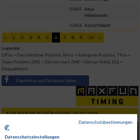
23845
Alina
Hildebrandt
23856
Astrid Malath
«
1
2
3
4
5
6
7
8
9
10
»
Legende:
GPos = Geschlechter Position, KPos = Kategorie Position, TPos =
Team Position, DNS = Did not start, DNF = Did not finish, DQ =
Disqualifiziert
Ergebnisse auf Facebook teilen
ALBUM B2RUN MÜNCHEN / 15.07.2026
Datenschutzbestimmungen
Datenschutzeinstellungen