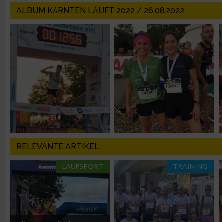
ALBUM KÄRNTEN LÄUFT 2022 / 26.08.2022
Messung der Performance von Inhalten
Analyse von Zielgruppen durch Statistiken oder Kombinatione
verschiedenen Quellen
Entwicklung und Verbesserung der Angebote
Verwendung reduzierter Daten zur Auswahl von Inhalten
IAB-Besonderheiten:
RELEVANTE ARTIKEL
Verwendung genauer Standortdaten
LAUFSPORT
TRAINING
Geräte anhand von aktiv angeforderten Informationen identifi
Nicht-IAB-Verarbeitungszwecke: