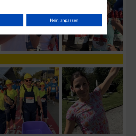
rät
Nein, anpassen
n
g