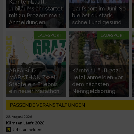
Kärnten Läuft:
Notwendig
Jubiläumsjahr startet
Laufsport im Juni: So
mit 20 Prozent mehr
bleibst du stark,
Anmeldungen
schnell und gesund
Performance
LAUFSPORT
LAUFSPORT
Funktional
Werbung
AREA SÜD
Kärnten Läuft 2026
MARATHON Zwei
Jetzt anmelden vor
Städte ein Erlebnis
dem nächsten
ein neuer Marathon
Nenngeldsprung
PASSENDE VERANSTALTUNGEN
28. August 2026
Kärnten Läuft 2026
Jetzt anmelden!