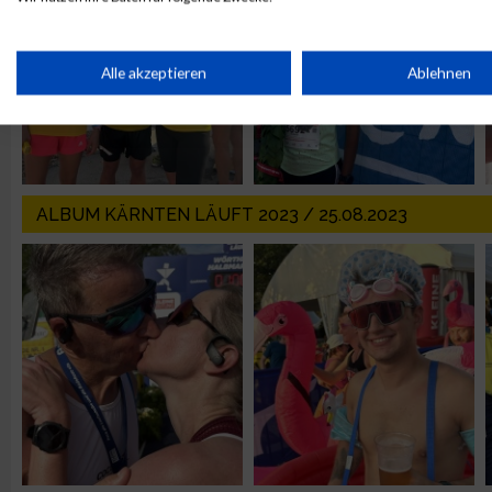
IAB-Verarbeitungszwecke:
Speichern von oder Zugriff auf Informationen auf einem Endge
Alle akzeptieren
Ablehnen
Verwendung reduzierter Daten zur Auswahl von Werbeanzeige
Erstellung von Profilen für personalisierte Werbung
ALBUM KÄRNTEN LÄUFT 2023 / 25.08.2023
Verwendung von Profilen zur Auswahl personalisierter Werbun
Erstellung von Profilen zur Personalisierung von Inhalten
Verwendung von Profilen zur Auswahl personalisierter Inhalte
Messung der Werbeleistung