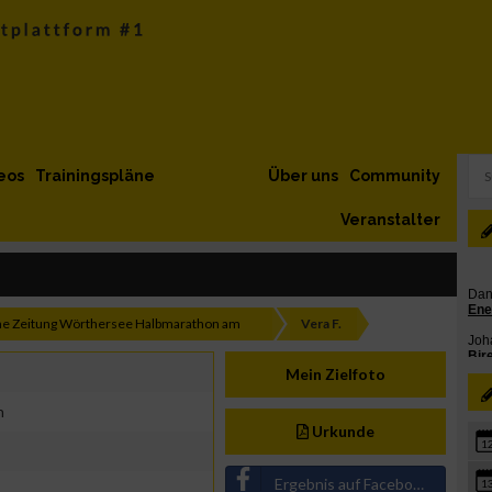
eos
Trainingspläne
Über uns
Community
Veranstalter
ne Zeitung Wörthersee Halbmarathon am
Vera F.
.
Mein Zielfoto
n
Urkunde
1
Ergebnis auf Facebook teilen
1