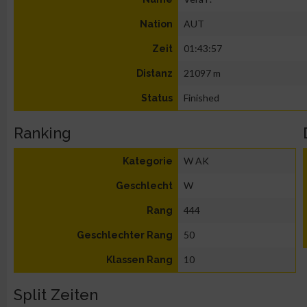
AUT
Nation
01:43:57
Zeit
21097 m
Distanz
Finished
Status
Ranking
W AK
Kategorie
W
Geschlecht
444
Rang
50
Geschlechter Rang
10
Klassen Rang
Split Zeiten