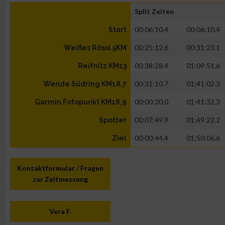
Split Zeiten
00:06:10.4
00:06:10.4
Start
00:25:12.6
00:31:23.1
Weißes Rössl 5KM
00:38:28.4
01:09:51.6
Reifnitz KM13
00:31:10.7
01:41:02.3
Wende Südring KM18,7
00:00:30.0
01:41:32.3
Garmin Fotopunkt KM18,9
00:07:49.9
01:49:22.2
Spotter
00:00:44.4
01:50:06.6
Ziel
Kontaktformular / Fragen
zur Zeitmessung
Vera F.