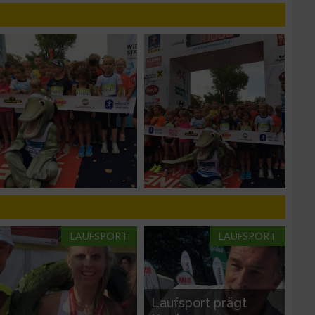
n von Daten aus
LAUFSPORT
LAUFSPORT
zieren
Laufsport prägt