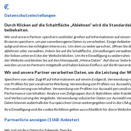
Datenschutzeinstellungen
Durch Klicken auf die Schaltfläche „Ablehnen“ wird die Standardei
ALBUM KÄRNTEN LÄUFT / 31.08.2025
beibehalten.
Wir und unsere Partner speichern und/oder greifen auf Informationen auf einem G
Browserspeichern, um personenbezogene Daten zu verarbeiten. Einige Anbiete
aufgrund eines berechtigten Interesses. Um dem zu widersprechen, öffnen Sie die
ablehnen oder verwalten, indem Sie auf die Schaltfläche „Einstellungen verwalten“
der linken unteren Ecke der Website klicken. Um Ihre Einwilligung zu widerrufen, 
der Website und klicken Sie auf den Menüpunkt „Meine Daten“. Auf dieser Seite 
werden unseren Partnern mitgeteilt und haben keinen Einfluss auf die Browserd
Wir und unsere Partner verarbeiten Daten, um die Leistung der W
Speichern von oder Zugriff auf Informationen auf einem Endgerät. Verwendung r
von Profilen für personalisierte Werbung. Verwendung von Profilen zur Auswahl p
Personalisierung von Inhalten. Verwendung von Profilen zur Auswahl personalis
Performance von Inhalten. Analyse von Zielgruppen durch Statistiken oder Komb
und Verbesserung der Angebote. Verwendung reduzierter Daten zur Auswahl von
Daten können außerhalb der Europäischen Union weitergegeben und in die USA 
ALBUM KÄRNTEN LÄUFT 2024 / 25.08.2024
Ihre Einwilligung und die cookie Richtlinie gelten ausschließlich für diese Website
Partnerliste anzeigen (1 IAB-Anbieter)
Wir nutzen Ihre Daten für folgende Zwecke: