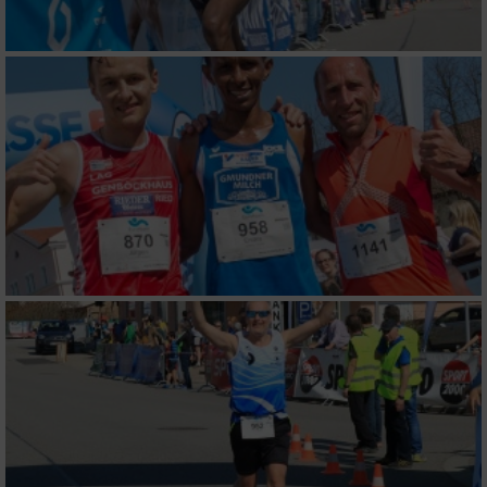
Speichern von oder Zugriff auf Informationen
auf einem Endgerät
Verwendung reduzierter Daten zur Auswahl
von Werbeanzeigen
Erstellung von Profilen für personalisierte
Werbung
Verwendung von Profilen zur Auswahl
personalisierter Werbung
Erstellung von Profilen zur Personalisierung
von Inhalten
Verwendung von Profilen zur Auswahl
personalisierter Inhalte
Messung der Werbeleistung
Messung der Performance von Inhalten