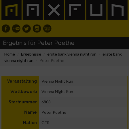
Ergebnis für Peter Poethe
Home
Ergebnisse
erste bank vienna night run
erste bank
vienna night run
Peter Poethe
Vienna Night Run
Veranstaltung
Vienna Night Run
Wettbewerb
6808
Startnummer
Peter Poethe
Name
GER
Nation