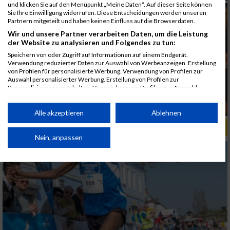
und klicken Sie auf den Menüpunkt „Meine Daten“. Auf dieser Seite können
Sie Ihre Einwilligung widerrufen. Diese Entscheidungen werden unseren
Partnern mitgeteilt und haben keinen Einfluss auf die Browserdaten.
Wir und unsere Partner verarbeiten Daten, um die Leistung
der Website zu analysieren und Folgendes zu tun:
Speichern von oder Zugriff auf Informationen auf einem Endgerät.
Verwendung reduzierter Daten zur Auswahl von Werbeanzeigen. Erstellung
von Profilen für personalisierte Werbung. Verwendung von Profilen zur
Auswahl personalisierter Werbung. Erstellung von Profilen zur
Personalisierung von Inhalten. Verwendung von Profilen zur Auswahl
personalisierter Inhalte. Messung der Werbeleistung. Messung der
Performance von Inhalten. Analyse von Zielgruppen durch Statistiken oder
Kombinationen von Daten aus verschiedenen Quellen. Entwicklung und
Alle akzeptieren
Ablehnen
Verbesserung der Angebote. Verwendung reduzierter Daten zur Auswahl
ALBUM MARKTLAUF KREMSMÜNSTER / 31.03.2019
von Inhalten.
Daten können außerhalb der Europäischen Union weitergegeben und in die
Nein, anpassen
USA gesendet werden.
Ihre Einwilligung und die cookie Richtlinie gelten ausschließlich für diese
Website/App.
Partnerliste anzeigen (1 IAB-Anbieter)
Wir nutzen Ihre Daten für folgende Zwecke:
IAB-Verarbeitungszwecke: