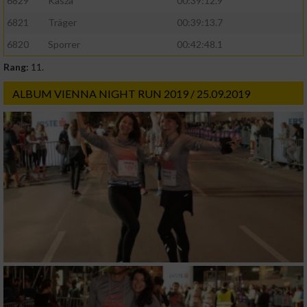
6829
Kasza
00:39:12.9
6821
Träger
00:39:13.7
6820
Sporrer
00:42:48.1
Rang:
11.
ALBUM VIENNA NIGHT RUN 2019 / 25.09.2019