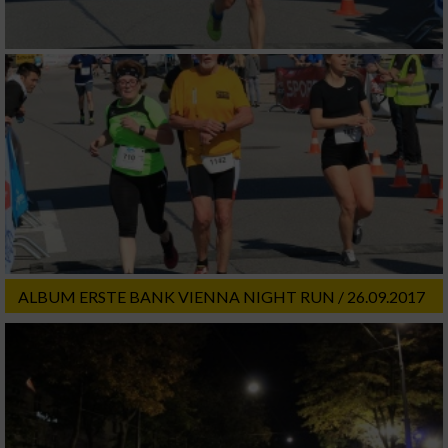
Analyse von Zielgruppen durch Statistiken
oder Kombinationen von Daten aus
verschiedenen Quellen
Entwicklung und Verbesserung der Angebote
Verwendung reduzierter Daten zur Auswahl
von Inhalten
IAB-Besonderheiten:
Verwendung genauer Standortdaten
ALBUM ERSTE BANK VIENNA NIGHT RUN / 26.09.2017
Geräte anhand von aktiv angeforderten
Informationen identifizieren
Nicht-IAB-Verarbeitungszwecke:
Notwendig