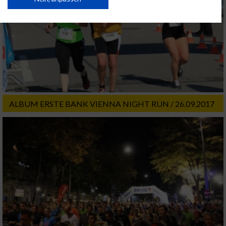
USA gesendet werden.
Ihre Einwilligung und die cookie Richtlinie gelten ausschließlich für diese
Website/App.
Partnerliste anzeigen (1 IAB-Anbieter)
Wir nutzen Ihre Daten für folgende Zwecke:
IAB-Verarbeitungszwecke:
Speichern von oder Zugriff auf Informationen
auf einem Endgerät
ALBUM ERSTE BANK VIENNA NIGHT RUN / 26.09.2017
Verwendung reduzierter Daten zur Auswahl
von Werbeanzeigen
Erstellung von Profilen für personalisierte
Werbung
Verwendung von Profilen zur Auswahl
personalisierter Werbung
Erstellung von Profilen zur Personalisierung
von Inhalten