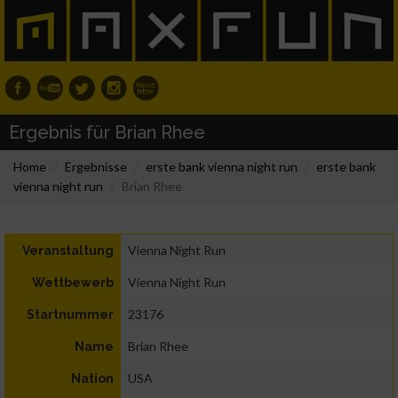
Ergebnis für Brian Rhee
Home
Ergebnisse
erste bank vienna night run
erste bank
vienna night run
Brian Rhee
Vienna Night Run
Veranstaltung
Vienna Night Run
Wettbewerb
23176
Startnummer
Brian Rhee
Name
USA
Nation