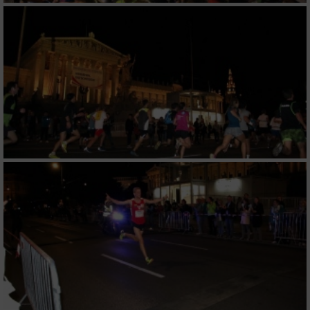
Verwendung von Profilen zur Auswahl
personalisierter Inhalte
Messung der Werbeleistung
Messung der Performance von Inhalten
Analyse von Zielgruppen durch Statistiken
oder Kombinationen von Daten aus
verschiedenen Quellen
Entwicklung und Verbesserung der Angebote
Verwendung reduzierter Daten zur Auswahl
von Inhalten
IAB-Besonderheiten:
Verwendung genauer Standortdaten