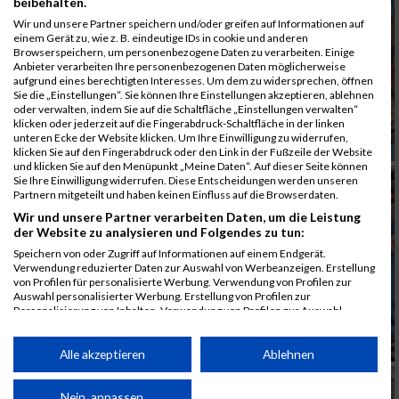
beibehalten.
Wir und unsere Partner speichern und/oder greifen auf Informationen auf
einem Gerät zu, wie z. B. eindeutige IDs in cookie und anderen
Browserspeichern, um personenbezogene Daten zu verarbeiten. Einige
Anbieter verarbeiten Ihre personenbezogenen Daten möglicherweise
aufgrund eines berechtigten Interesses. Um dem zu widersprechen, öffnen
Sie die „Einstellungen“. Sie können Ihre Einstellungen akzeptieren, ablehnen
oder verwalten, indem Sie auf die Schaltfläche „Einstellungen verwalten“
klicken oder jederzeit auf die Fingerabdruck-Schaltfläche in der linken
unteren Ecke der Website klicken. Um Ihre Einwilligung zu widerrufen,
klicken Sie auf den Fingerabdruck oder den Link in der Fußzeile der Website
und klicken Sie auf den Menüpunkt „Meine Daten“. Auf dieser Seite können
Sie Ihre Einwilligung widerrufen. Diese Entscheidungen werden unseren
Partnern mitgeteilt und haben keinen Einfluss auf die Browserdaten.
Wir und unsere Partner verarbeiten Daten, um die Leistung
der Website zu analysieren und Folgendes zu tun:
Speichern von oder Zugriff auf Informationen auf einem Endgerät.
Verwendung reduzierter Daten zur Auswahl von Werbeanzeigen. Erstellung
von Profilen für personalisierte Werbung. Verwendung von Profilen zur
Auswahl personalisierter Werbung. Erstellung von Profilen zur
Personalisierung von Inhalten. Verwendung von Profilen zur Auswahl
personalisierter Inhalte. Messung der Werbeleistung. Messung der
Performance von Inhalten. Analyse von Zielgruppen durch Statistiken oder
Kombinationen von Daten aus verschiedenen Quellen. Entwicklung und
Alle akzeptieren
Ablehnen
Verbesserung der Angebote. Verwendung reduzierter Daten zur Auswahl
von Inhalten.
Daten können außerhalb der Europäischen Union weitergegeben und in die
Nein, anpassen