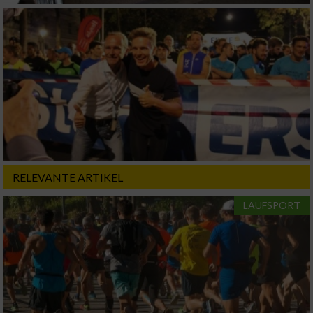
Geräte anhand von aktiv angeforderten
Informationen identifizieren
Nicht-IAB-Verarbeitungszwecke:
Notwendig
Performance
RELEVANTE ARTIKEL
Funktional
LAUFSPORT
Werbung