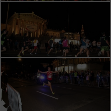
Verwendung von Profilen zur Auswahl
personalisierter Inhalte
Messung der Werbeleistung
Messung der Performance von Inhalten
Analyse von Zielgruppen durch Statistiken
oder Kombinationen von Daten aus
verschiedenen Quellen
Entwicklung und Verbesserung der Angebote
Verwendung reduzierter Daten zur Auswahl
von Inhalten
IAB-Besonderheiten:
Verwendung genauer Standortdaten