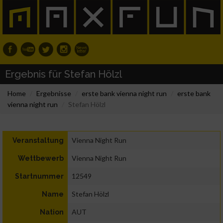
Ergebnis für Stefan Hölzl
Home
Ergebnisse
erste bank vienna night run
erste bank
vienna night run
Stefan Hölzl
Vienna Night Run
Veranstaltung
Vienna Night Run
Wettbewerb
12549
Startnummer
Stefan Hölzl
Name
AUT
Nation