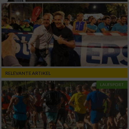
Geräte anhand von aktiv angeforderten
Informationen identifizieren
Nicht-IAB-Verarbeitungszwecke:
Notwendig
Performance
RELEVANTE ARTIKEL
Funktional
LAUFSPORT
Werbung