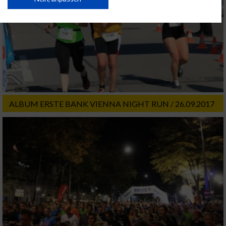
USA gesendet werden.
Ihre Einwilligung und die cookie Richtlinie gelten ausschließlich für diese
Website/App.
Partnerliste anzeigen (1 IAB-Anbieter)
Wir nutzen Ihre Daten für folgende Zwecke:
IAB-Verarbeitungszwecke:
Speichern von oder Zugriff auf Informationen
auf einem Endgerät
ALBUM ERSTE BANK VIENNA NIGHT RUN / 26.09.2017
Verwendung reduzierter Daten zur Auswahl
von Werbeanzeigen
Erstellung von Profilen für personalisierte
Werbung
Verwendung von Profilen zur Auswahl
personalisierter Werbung
Erstellung von Profilen zur Personalisierung
von Inhalten