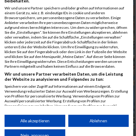
beibehalten.
Wir und unsere Partner speichern und/oder greifen auf Informationen auf
einem Gerät zu, wie z. B. eindeutige IDs in cookie und anderen
Browserspeichern, um personenbezogene Daten zu verarbeiten. Einige
Anbieter verarbeiten Ihre personenbezogenen Daten möglicherweise
aufgrund eines berechtigten Interesses. Um dem zu widersprechen, öffnen
Sie die „Einstellungen“. Sie können Ihre Einstellungen akzeptieren, ablehnen
oder verwalten, indem Sie auf die Schaltfläche „Einstellungen verwalten“
klicken oder jederzeit auf die Fingerabdruck-Schaltfläche in der linken
unteren Ecke der Website klicken. Um Ihre Einwilligung zu widerrufen,
klicken Sie auf den Fingerabdruck oder den Link in der Fußzeile der Website
und klicken Sie auf den Menüpunkt „Meine Daten“. Auf dieser Seite können
Sie Ihre Einwilligung widerrufen. Diese Entscheidungen werden unseren
Partnern mitgeteilt und haben keinen Einfluss auf die Browserdaten.
Wir und unsere Partner verarbeiten Daten, um die Leistung
der Website zu analysieren und Folgendes zu tun:
Speichern von oder Zugriff auf Informationen auf einem Endgerät.
Verwendung reduzierter Daten zur Auswahl von Werbeanzeigen. Erstellung
von Profilen für personalisierte Werbung. Verwendung von Profilen zur
Auswahl personalisierter Werbung. Erstellung von Profilen zur
Personalisierung von Inhalten. Verwendung von Profilen zur Auswahl
personalisierter Inhalte. Messung der Werbeleistung. Messung der
Performance von Inhalten. Analyse von Zielgruppen durch Statistiken oder
Kombinationen von Daten aus verschiedenen Quellen. Entwicklung und
Alle akzeptieren
Ablehnen
Verbesserung der Angebote. Verwendung reduzierter Daten zur Auswahl
von Inhalten.
Daten können außerhalb der Europäischen Union weitergegeben und in die
Nein, anpassen