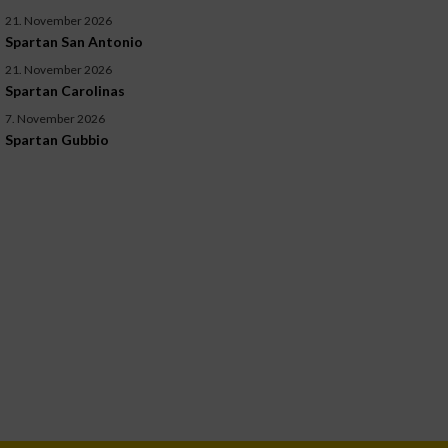
Verwendung reduzierter Daten zur Auswahl
21. November 2026
von Inhalten
Spartan San Antonio
IAB-Besonderheiten:
21. November 2026
Spartan Carolinas
Verwendung genauer Standortdaten
7. November 2026
Spartan Gubbio
Geräte anhand von aktiv angeforderten
Informationen identifizieren
Nicht-IAB-Verarbeitungszwecke:
Notwendig
Performance
Funktional
Werbung