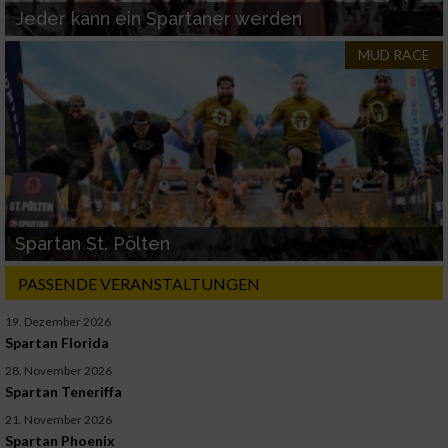
Jeder kann ein Spartaner werden
Verwendung von Profilen zur Auswahl
personalisierter Werbung
MUD RACE
Erstellung von Profilen zur Personalisierung
von Inhalten
Verwendung von Profilen zur Auswahl
personalisierter Inhalte
Messung der Werbeleistung
Spartan St. Pölten
PASSENDE VERANSTALTUNGEN
Messung der Performance von Inhalten
19. Dezember 2026
Analyse von Zielgruppen durch Statistiken
Spartan Florida
oder Kombinationen von Daten aus
verschiedenen Quellen
28. November 2026
Spartan Teneriffa
Entwicklung und Verbesserung der Angebote
21. November 2026
Spartan Phoenix