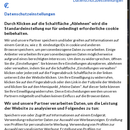
Datenschutzbestimmungen
Spartan Race Mallorca wir kommen
Datenschutzeinstellungen
MUD RACE
Durch Klicken auf die Schaltfläche „Ablehnen“ wird die
Standardeinstellung nur für unbedingt erforderliche cookie
beibehalten.
Wir und unsere Partner speichern und/oder greifen auf Informationen auf
einem Gerät zu, wie z. B. eindeutige IDs in cookie und anderen
Browserspeichern, um personenbezogene Daten zu verarbeiten. Einige
Anbieter verarbeiten Ihre personenbezogenen Daten möglicherweise
aufgrund eines berechtigten Interesses. Um dem zu widersprechen, öffnen
Sie die „Einstellungen“. Sie können Ihre Einstellungen akzeptieren, ablehnen
Matsch, Feuer, Hindernisse: Spartan Race St.
oder verwalten, indem Sie auf die Schaltfläche „Einstellungen verwalten“
Pölten und Kaprun
klicken oder jederzeit auf die Fingerabdruck-Schaltfläche in der linken
unteren Ecke der Website klicken. Um Ihre Einwilligung zu widerrufen,
MUD RACE
klicken Sie auf den Fingerabdruck oder den Link in der Fußzeile der Website
und klicken Sie auf den Menüpunkt „Meine Daten“. Auf dieser Seite können
Sie Ihre Einwilligung widerrufen. Diese Entscheidungen werden unseren
Partnern mitgeteilt und haben keinen Einfluss auf die Browserdaten.
Wir und unsere Partner verarbeiten Daten, um die Leistung
der Website zu analysieren und Folgendes zu tun:
Speichern von oder Zugriff auf Informationen auf einem Endgerät.
Verwendung reduzierter Daten zur Auswahl von Werbeanzeigen. Erstellung
von Profilen für personalisierte Werbung. Verwendung von Profilen zur
Auswahl personalisierter Werbung. Erstellung von Profilen zur