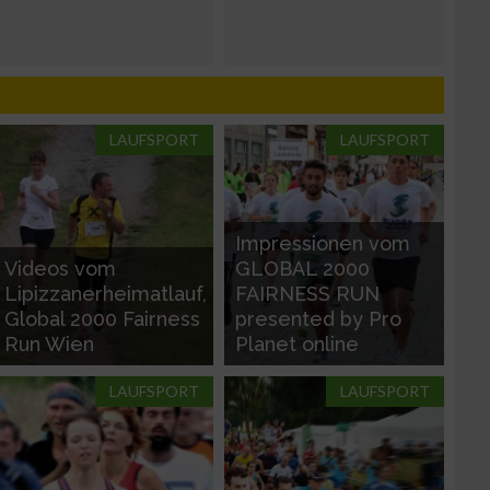
LAUFSPORT
LAUFSPORT
n von Daten aus
Impressionen vom
Videos vom
GLOBAL 2000
Lipizzanerheimatlauf,
FAIRNESS RUN
Global 2000 Fairness
presented by Pro
Run Wien
Planet online
LAUFSPORT
LAUFSPORT
zieren