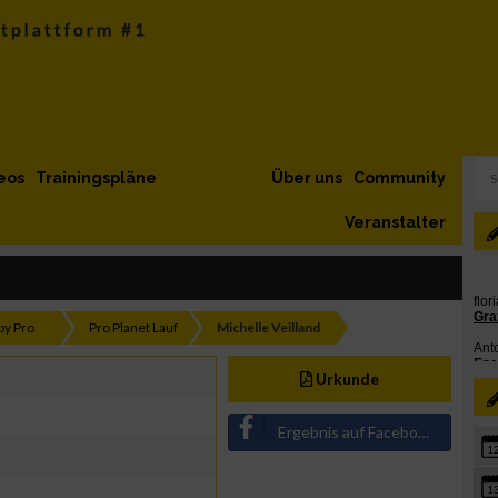
eos
Trainingspläne
Über uns
Community
Veranstalter
by Pro
Pro Planet Lauf
Michelle Veilland
Urkunde
Ergebnis auf Facebook teilen
1
1