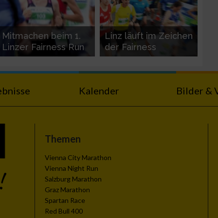
Mitmachen beim 1.
Linz läuft im Zeichen
Linzer Fairness Run
der Fairness
ebnisse
Kalender
Bilder & 
Themen
Vienna City Marathon
Vienna Night Run
Salzburg Marathon
Graz Marathon
Spartan Race
Red Bull 400