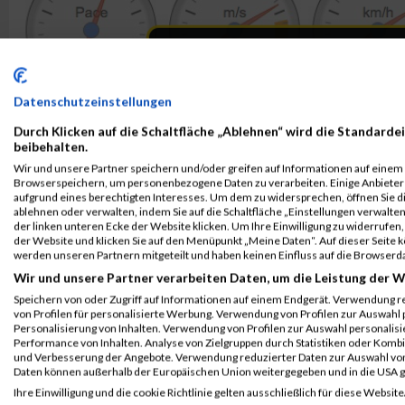
Datenschutzeinstellungen
Durch Klicken auf die Schaltfläche „Ablehnen“ wird die Standardei
beibehalten.
Wir und unsere Partner speichern und/oder greifen auf Informationen auf einem G
Browserspeichern, um personenbezogene Daten zu verarbeiten. Einige Anbiete
aufgrund eines berechtigten Interesses. Um dem zu widersprechen, öffnen Sie die
ablehnen oder verwalten, indem Sie auf die Schaltfläche „Einstellungen verwalten“
der linken unteren Ecke der Website klicken. Um Ihre Einwilligung zu widerrufen, 
der Website und klicken Sie auf den Menüpunkt „Meine Daten“. Auf dieser Seite 
werden unseren Partnern mitgeteilt und haben keinen Einfluss auf die Browserd
Wir und unsere Partner verarbeiten Daten, um die Leistung der W
Speichern von oder Zugriff auf Informationen auf einem Endgerät. Verwendung r
von Profilen für personalisierte Werbung. Verwendung von Profilen zur Auswahl p
Personalisierung von Inhalten. Verwendung von Profilen zur Auswahl personalis
Performance von Inhalten. Analyse von Zielgruppen durch Statistiken oder Komb
und Verbesserung der Angebote. Verwendung reduzierter Daten zur Auswahl von
Daten können außerhalb der Europäischen Union weitergegeben und in die USA 
ALBUM GLOBAL 2000 FAIRNESS RUN PRESENTED BY 
Ihre Einwilligung und die cookie Richtlinie gelten ausschließlich für diese Website