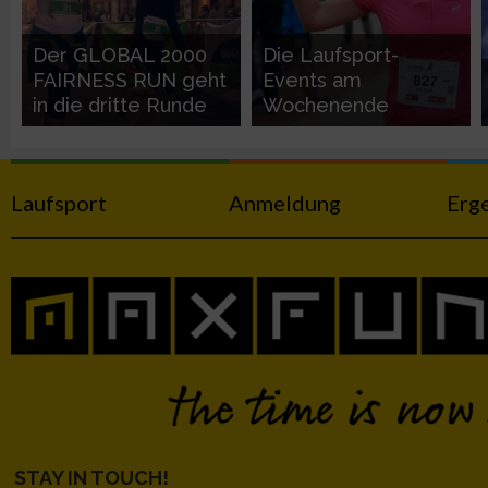
Nicht-IAB-Verarbeitungszwecke:
Der GLOBAL 2000
Die Laufsport-
FAIRNESS RUN geht
Events am
Notwendig
in die dritte Runde
Wochenende
Performance
Laufsport
Anmeldung
Erg
Funktional
Werbung
STAY IN TOUCH!