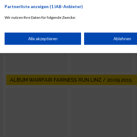
Partnerliste anzeigen (1 IAB-Anbieter)
Wir nutzen Ihre Daten für folgende Zwecke:
IAB-Verarbeitungszwecke:
Speichern von oder Zugriff auf Informationen auf einem Endge
Alle akzeptieren
Ablehnen
Verwendung reduzierter Daten zur Auswahl von Werbeanzeige
Erstellung von Profilen für personalisierte Werbung
ALBUM WAIRFAIR FAIRNESS RUN LINZ / 20.09.2015
Verwendung von Profilen zur Auswahl personalisierter Werbun
Erstellung von Profilen zur Personalisierung von Inhalten
Verwendung von Profilen zur Auswahl personalisierter Inhalte