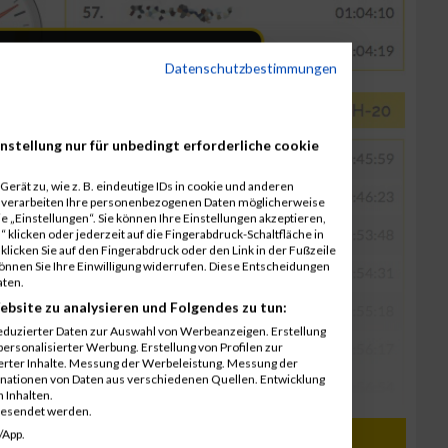
Datenschutzbestimmungen
nstellung nur für unbedingt erforderliche cookie
erät zu, wie z. B. eindeutige IDs in cookie und anderen
r verarbeiten Ihre personenbezogenen Daten möglicherweise
 „Einstellungen“. Sie können Ihre Einstellungen akzeptieren,
 klicken oder jederzeit auf die Fingerabdruck-Schaltfläche in
klicken Sie auf den Fingerabdruck oder den Link in der Fußzeile
können Sie Ihre Einwilligung widerrufen. Diese Entscheidungen
aten.
ebsite zu analysieren und Folgendes zu tun:
eduzierter Daten zur Auswahl von Werbeanzeigen. Erstellung
ersonalisierter Werbung. Erstellung von Profilen zur
ierter Inhalte. Messung der Werbeleistung. Messung der
inationen von Daten aus verschiedenen Quellen. Entwicklung
 Inhalten.
gesendet werden.
PRO PLANET / 28.06.2016
/App.