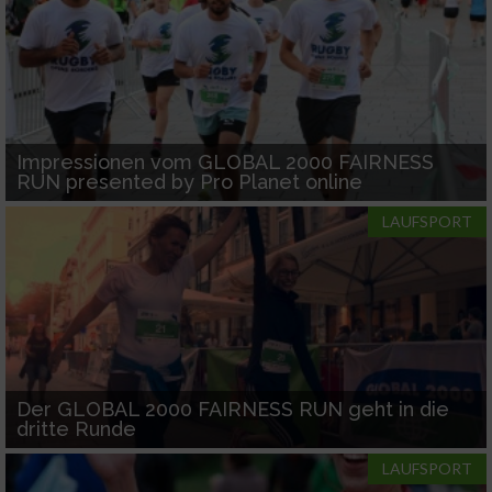
Nicht-IAB-Verarbeitungszwecke:
Notwendig
Performance
Impressionen vom GLOBAL 2000 FAIRNESS
RUN presented by Pro Planet online
Funktional
LAUFSPORT
Werbung
Der GLOBAL 2000 FAIRNESS RUN geht in die
dritte Runde
LAUFSPORT