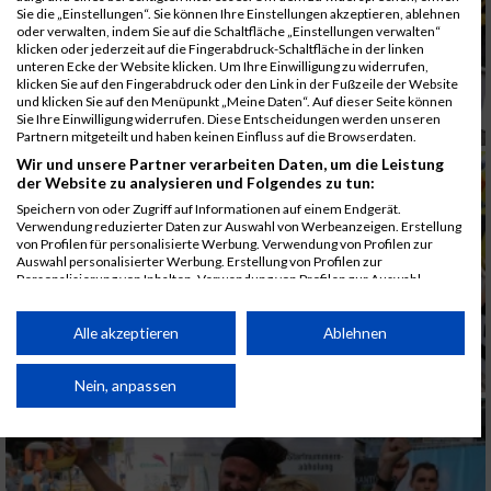
Sie die „Einstellungen“. Sie können Ihre Einstellungen akzeptieren, ablehnen
oder verwalten, indem Sie auf die Schaltfläche „Einstellungen verwalten“
klicken oder jederzeit auf die Fingerabdruck-Schaltfläche in der linken
unteren Ecke der Website klicken. Um Ihre Einwilligung zu widerrufen,
klicken Sie auf den Fingerabdruck oder den Link in der Fußzeile der Website
und klicken Sie auf den Menüpunkt „Meine Daten“. Auf dieser Seite können
Sie Ihre Einwilligung widerrufen. Diese Entscheidungen werden unseren
Partnern mitgeteilt und haben keinen Einfluss auf die Browserdaten.
Wir und unsere Partner verarbeiten Daten, um die Leistung
der Website zu analysieren und Folgendes zu tun:
Speichern von oder Zugriff auf Informationen auf einem Endgerät.
Verwendung reduzierter Daten zur Auswahl von Werbeanzeigen. Erstellung
von Profilen für personalisierte Werbung. Verwendung von Profilen zur
Auswahl personalisierter Werbung. Erstellung von Profilen zur
Personalisierung von Inhalten. Verwendung von Profilen zur Auswahl
personalisierter Inhalte. Messung der Werbeleistung. Messung der
Performance von Inhalten. Analyse von Zielgruppen durch Statistiken oder
Kombinationen von Daten aus verschiedenen Quellen. Entwicklung und
Alle akzeptieren
Ablehnen
Verbesserung der Angebote. Verwendung reduzierter Daten zur Auswahl
von Inhalten.
Daten können außerhalb der Europäischen Union weitergegeben und in die
Nein, anpassen
USA gesendet werden.
Ihre Einwilligung und die cookie Richtlinie gelten ausschließlich für diese
Website/App.
Partnerliste anzeigen (1 IAB-Anbieter)