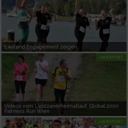
Messung der Werbeleistung
Messung der Performance von Inhalten
Analyse von Zielgruppen durch Statistiken
oder Kombinationen von Daten aus
Laufend Engagement zeigen
verschiedenen Quellen
LAUFSPORT
Entwicklung und Verbesserung der Angebote
Verwendung reduzierter Daten zur Auswahl
von Inhalten
IAB-Besonderheiten:
Verwendung genauer Standortdaten
Videos vom Lipizzanerheimatlauf, Global 2000
Fairness Run Wien
Geräte anhand von aktiv angeforderten
Informationen identifizieren
LAUFSPORT