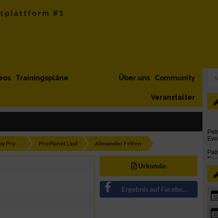
eos
Trainingspläne
Über uns
Community
Veranstalter
by Pro
Pro Planet Lauf
Alexander Felten
Urkunde
Ergebnis auf Facebook teilen
1
1