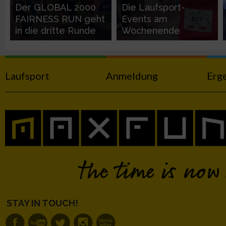
Der GLOBAL 2000
Die Laufsport-
Nicht-IAB-Verarbeitungszwecke:
FAIRNESS RUN geht
Events am
in die dritte Runde
Wochenende
Notwendig
Performance
Laufsport
Anmeldung
Erg
Funktional
Werbung
STAY IN TOUCH!