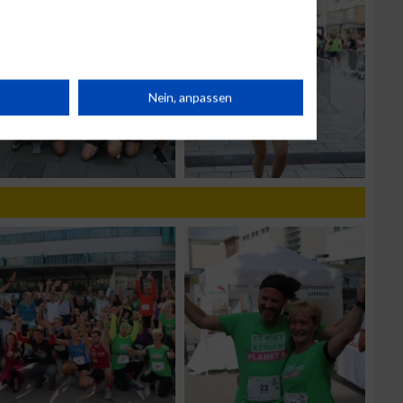
rät
Nein, anpassen
n
g