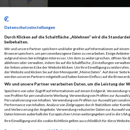
Datenschutzeinstellungen
Durch Klicken auf die Schaltfläche „Ablehnen“ wird die Standardei
beibehalten.
Wir und unsere Partner speichern und/oder greifen auf Informationen auf einem G
Browserspeichern, um personenbezogene Daten zu verarbeiten. Einige Anbiete
aufgrund eines berechtigten Interesses. Um dem zu widersprechen, öffnen Sie die
ablehnen oder verwalten, indem Sie auf die Schaltfläche „Einstellungen verwalten“
der linken unteren Ecke der Website klicken. Um Ihre Einwilligung zu widerrufen, 
der Website und klicken Sie auf den Menüpunkt „Meine Daten“. Auf dieser Seite 
werden unseren Partnern mitgeteilt und haben keinen Einfluss auf die Browserd
Wir und unsere Partner verarbeiten Daten, um die Leistung der W
Speichern von oder Zugriff auf Informationen auf einem Endgerät. Verwendung r
von Profilen für personalisierte Werbung. Verwendung von Profilen zur Auswahl p
Personalisierung von Inhalten. Verwendung von Profilen zur Auswahl personalis
Performance von Inhalten. Analyse von Zielgruppen durch Statistiken oder Komb
und Verbesserung der Angebote. Verwendung reduzierter Daten zur Auswahl von
Daten können außerhalb der Europäischen Union weitergegeben und in die USA 
ALBUM GLOBAL 2000 FAIRNESS RUN PRESENTED BY 
Ihre Einwilligung und die cookie Richtlinie gelten ausschließlich für diese Website