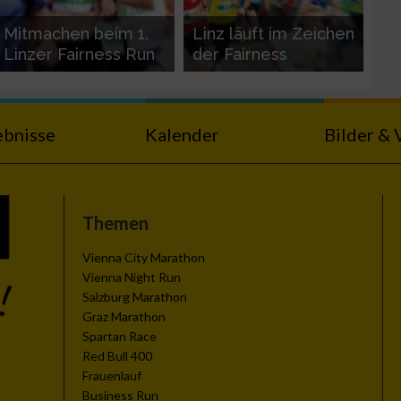
Mitmachen beim 1.
Linz läuft im Zeichen
Linzer Fairness Run
der Fairness
ebnisse
Kalender
Bilder & 
Themen
Vienna City Marathon
Vienna Night Run
Salzburg Marathon
Graz Marathon
Spartan Race
Red Bull 400
Frauenlauf
Business Run