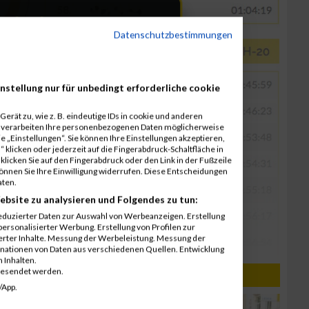
Datenschutzbestimmungen
nstellung nur für unbedingt erforderliche cookie
erät zu, wie z. B. eindeutige IDs in cookie und anderen
r verarbeiten Ihre personenbezogenen Daten möglicherweise
 „Einstellungen“. Sie können Ihre Einstellungen akzeptieren,
 klicken oder jederzeit auf die Fingerabdruck-Schaltfläche in
klicken Sie auf den Fingerabdruck oder den Link in der Fußzeile
können Sie Ihre Einwilligung widerrufen. Diese Entscheidungen
aten.
ebsite zu analysieren und Folgendes zu tun:
eduzierter Daten zur Auswahl von Werbeanzeigen. Erstellung
ersonalisierter Werbung. Erstellung von Profilen zur
ierter Inhalte. Messung der Werbeleistung. Messung der
inationen von Daten aus verschiedenen Quellen. Entwicklung
 Inhalten.
gesendet werden.
PRO PLANET / 28.06.2016
/App.