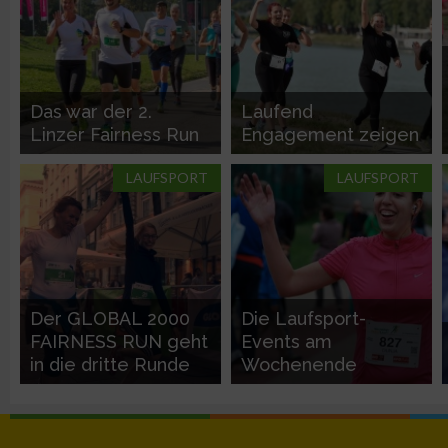
Messung der Performance von Inhalten
Analyse von Zielgruppen durch Statistiken oder Kombinatione
verschiedenen Quellen
Das war der 2.
Laufend
Linzer Fairness Run
Engagement zeigen
Entwicklung und Verbesserung der Angebote
LAUFSPORT
LAUFSPORT
Verwendung reduzierter Daten zur Auswahl von Inhalten
IAB-Besonderheiten:
Verwendung genauer Standortdaten
Der GLOBAL 2000
Die Laufsport-
FAIRNESS RUN geht
Events am
Geräte anhand von aktiv angeforderten Informationen identifi
in die dritte Runde
Wochenende
Nicht-IAB-Verarbeitungszwecke:
Notwendig