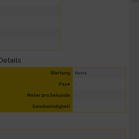
Details
Netto
Wertung
-
Pace
-
Meter pro Sekunde
-
Geschwindigkeit