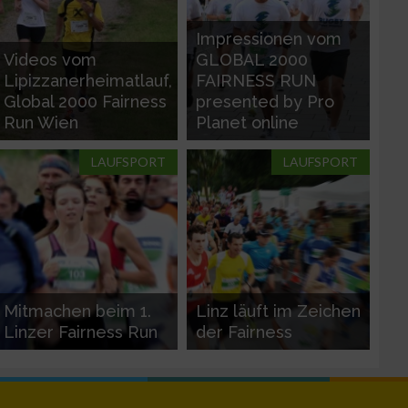
Impressionen vom
Videos vom
GLOBAL 2000
n von Daten aus
Lipizzanerheimatlauf,
FAIRNESS RUN
Global 2000 Fairness
presented by Pro
Run Wien
Planet online
LAUFSPORT
LAUFSPORT
Mitmachen beim 1.
Linz läuft im Zeichen
zieren
Linzer Fairness Run
der Fairness