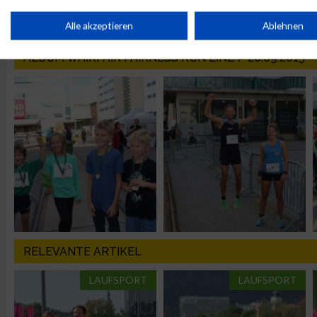
Speichern von oder Zugriff auf Informationen auf einem Endge
Alle akzeptieren
Ablehnen
ALBUM WAIRFAIR FAIRNESS RUN LINZ / 20.09.2015
Verwendung reduzierter Daten zur Auswahl von Werbeanzeige
Erstellung von Profilen für personalisierte Werbung
Verwendung von Profilen zur Auswahl personalisierter Werbun
Erstellung von Profilen zur Personalisierung von Inhalten
Verwendung von Profilen zur Auswahl personalisierter Inhalte
RELEVANTE ARTIKEL
LAUFSPORT
LAUFSPORT
Messung der Werbeleistung