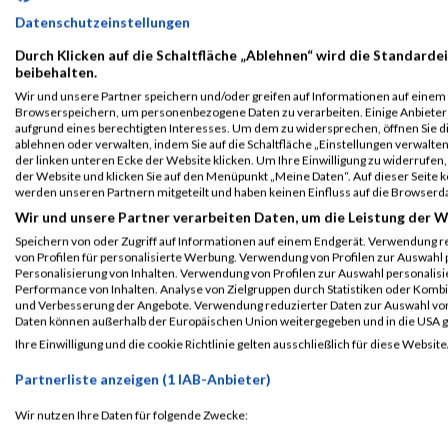
Datenschutzeinstellungen
Durch Klicken auf die Schaltfläche „Ablehnen“ wird die Standardei
beibehalten.
Wir und unsere Partner speichern und/oder greifen auf Informationen auf einem G
Browserspeichern, um personenbezogene Daten zu verarbeiten. Einige Anbiete
aufgrund eines berechtigten Interesses. Um dem zu widersprechen, öffnen Sie die
ablehnen oder verwalten, indem Sie auf die Schaltfläche „Einstellungen verwalten“
der linken unteren Ecke der Website klicken. Um Ihre Einwilligung zu widerrufen, 
der Website und klicken Sie auf den Menüpunkt „Meine Daten“. Auf dieser Seite 
werden unseren Partnern mitgeteilt und haben keinen Einfluss auf die Browserd
Wir und unsere Partner verarbeiten Daten, um die Leistung der W
Speichern von oder Zugriff auf Informationen auf einem Endgerät. Verwendung r
ALBUM GLOBAL 2000 FAIRNESS RUN PRESENTED BY 
von Profilen für personalisierte Werbung. Verwendung von Profilen zur Auswahl p
Personalisierung von Inhalten. Verwendung von Profilen zur Auswahl personalis
Performance von Inhalten. Analyse von Zielgruppen durch Statistiken oder Komb
und Verbesserung der Angebote. Verwendung reduzierter Daten zur Auswahl von
Daten können außerhalb der Europäischen Union weitergegeben und in die USA 
Ihre Einwilligung und die cookie Richtlinie gelten ausschließlich für diese Website
Partnerliste anzeigen (1 IAB-Anbieter)
Wir nutzen Ihre Daten für folgende Zwecke:
IAB-Verarbeitungszwecke: