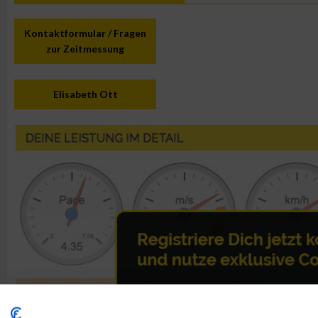
Kontaktformular / Fragen
zur Zeitmessung
Elisabeth Ott