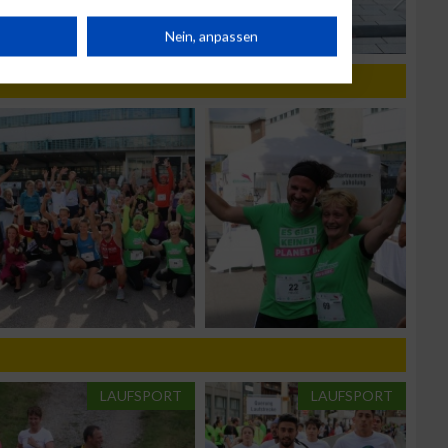
rät
Nein, anpassen
n
g
LAUFSPORT
LAUFSPORT