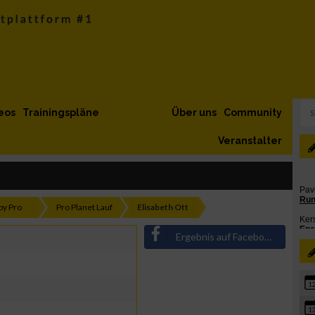
eos
Trainingspläne
Über uns
Community
Veranstalter
by Pro
Pro Planet Lauf
Elisabeth Ott
Ergebnis auf Facebook teilen
1
1