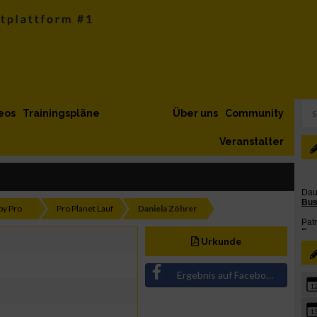
eos
Trainingspläne
Über uns
Community
Veranstalter
by Pro
Pro Planet Lauf
Daniela Zöhrer
Urkunde
Ergebnis auf Facebook teilen
1
1