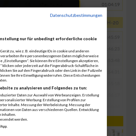
Datenschutzbestimmungen
nstellung nur für unbedingt erforderliche cookie
erät zu, wie z. B. eindeutige IDs in cookie und anderen
r verarbeiten Ihre personenbezogenen Daten möglicherweise
 „Einstellungen“. Sie können Ihre Einstellungen akzeptieren,
 klicken oder jederzeit auf die Fingerabdruck-Schaltfläche in
klicken Sie auf den Fingerabdruck oder den Link in der Fußzeile
können Sie Ihre Einwilligung widerrufen. Diese Entscheidungen
aten.
ebsite zu analysieren und Folgendes zu tun:
eduzierter Daten zur Auswahl von Werbeanzeigen. Erstellung
ersonalisierter Werbung. Erstellung von Profilen zur
ierter Inhalte. Messung der Werbeleistung. Messung der
inationen von Daten aus verschiedenen Quellen. Entwicklung
 Inhalten.
gesendet werden.
PRO PLANET / 28.06.2016
/App.