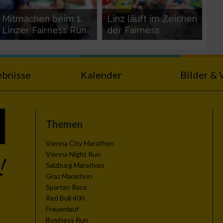
Mitmachen beim 1.
Linz läuft im Zeichen
Linzer Fairness Run
der Fairness
ebnisse
Kalender
Bilder & 
Themen
Vienna City Marathon
Vienna Night Run
Salzburg Marathon
Graz Marathon
Spartan Race
Red Bull 400
Frauenlauf
Business Run