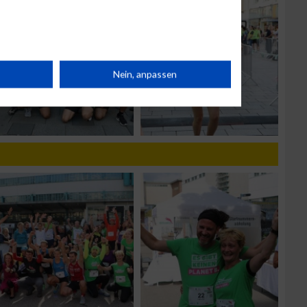
rät
Nein, anpassen
n
g