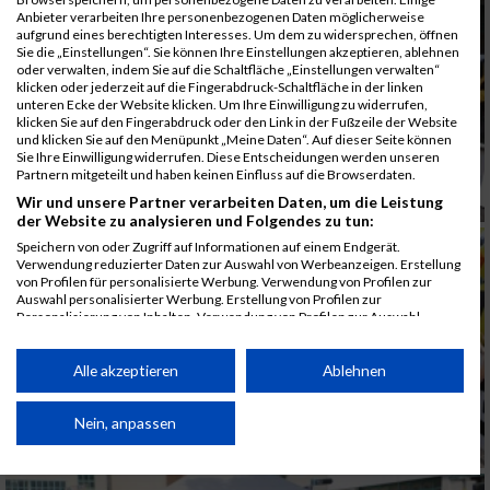
Anbieter verarbeiten Ihre personenbezogenen Daten möglicherweise
aufgrund eines berechtigten Interesses. Um dem zu widersprechen, öffnen
Sie die „Einstellungen“. Sie können Ihre Einstellungen akzeptieren, ablehnen
oder verwalten, indem Sie auf die Schaltfläche „Einstellungen verwalten“
klicken oder jederzeit auf die Fingerabdruck-Schaltfläche in der linken
unteren Ecke der Website klicken. Um Ihre Einwilligung zu widerrufen,
klicken Sie auf den Fingerabdruck oder den Link in der Fußzeile der Website
und klicken Sie auf den Menüpunkt „Meine Daten“. Auf dieser Seite können
Sie Ihre Einwilligung widerrufen. Diese Entscheidungen werden unseren
Partnern mitgeteilt und haben keinen Einfluss auf die Browserdaten.
Wir und unsere Partner verarbeiten Daten, um die Leistung
der Website zu analysieren und Folgendes zu tun:
Speichern von oder Zugriff auf Informationen auf einem Endgerät.
Verwendung reduzierter Daten zur Auswahl von Werbeanzeigen. Erstellung
von Profilen für personalisierte Werbung. Verwendung von Profilen zur
Auswahl personalisierter Werbung. Erstellung von Profilen zur
Personalisierung von Inhalten. Verwendung von Profilen zur Auswahl
personalisierter Inhalte. Messung der Werbeleistung. Messung der
Performance von Inhalten. Analyse von Zielgruppen durch Statistiken oder
Kombinationen von Daten aus verschiedenen Quellen. Entwicklung und
Alle akzeptieren
Ablehnen
Verbesserung der Angebote. Verwendung reduzierter Daten zur Auswahl
von Inhalten.
Daten können außerhalb der Europäischen Union weitergegeben und in die
Nein, anpassen
USA gesendet werden.
Ihre Einwilligung und die cookie Richtlinie gelten ausschließlich für diese
Website/App.