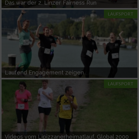
Das war der 2. Linzer Fairness Run
LAUFSPORT
Messung der Werbeleistung
Messung der Performance von Inhalten
Analyse von Zielgruppen durch Statistiken
oder Kombinationen von Daten aus
verschiedenen Quellen
Laufend Engagement zeigen
Entwicklung und Verbesserung der Angebote
LAUFSPORT
Verwendung reduzierter Daten zur Auswahl
von Inhalten
IAB-Besonderheiten:
Verwendung genauer Standortdaten
Geräte anhand von aktiv angeforderten
Videos vom Lipizzanerheimatlauf, Global 2000