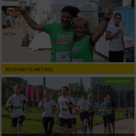
Partnerliste anzeigen (1 IAB-Anbieter)
Wir nutzen Ihre Daten für folgende Zwecke:
IAB-Verarbeitungszwecke:
Speichern von oder Zugriff auf Informationen
auf einem Endgerät
Verwendung reduzierter Daten zur Auswahl
von Werbeanzeigen
RELEVANTE ARTIKEL
Erstellung von Profilen für personalisierte
Werbung
LAUFSPORT
Verwendung von Profilen zur Auswahl
personalisierter Werbung
Erstellung von Profilen zur Personalisierung
von Inhalten
Verwendung von Profilen zur Auswahl
personalisierter Inhalte