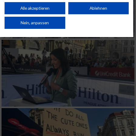
Performance von Inhalten. Analyse von Zielgruppen durch Statistiken oder
Kombinationen von Daten aus verschiedenen Quellen. Entwicklung und
Alle akzeptieren
Ablehnen
Verbesserung der Angebote. Verwendung reduzierter Daten zur Auswahl
von Inhalten.
Daten können außerhalb der Europäischen Union weitergegeben und in die
Nein, anpassen
USA gesendet werden.
Ihre Einwilligung und die cookie Richtlinie gelten ausschließlich für diese
Website/App.
Partnerliste anzeigen (1 IAB-Anbieter)
Wir nutzen Ihre Daten für folgende Zwecke:
IAB-Verarbeitungszwecke:
Speichern von oder Zugriff auf Informationen
auf einem Endgerät
Verwendung reduzierter Daten zur Auswahl
von Werbeanzeigen
Erstellung von Profilen für personalisierte
Werbung
Verwendung von Profilen zur Auswahl