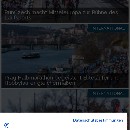
RunCzech macht Mitteleuropa zur Bühne des
Laufsports
INTERNATIONAL
Prag Halbmarathon begeistert Eliteläufer und
Hobbyläufer gleichermaßen
INTERNATIONAL
Datenschutzbestimmungen