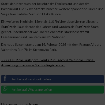
Start, darunter auch der beliebte dm Familienlauf und der dm
Bambinilauf. Die 12 km Strecke brachte weitere spannende Duelle und
Siege fuer Ladislav Sulc und Eliska Kunce.
Ein weiteres Highlight: Mehr als 110 Finisher absolvierten alle acht
RunCzech
Hauptlaeufe des Jahres und wurden als
RunCzech
Stars
geehrt. International war Liberec ebenfalls stark besetzt mit
Laeuferinnen und Laeufern aus 31 Nationen.
Die neue Saison startet am 14. Februar 2026 mit dem Prague Airport
Valentines Run 7K im Stromovka Park.
>>>> HIER die Laufsport Events RunCzech 2026 für die Online-
Anmeldung über www.MaxFunRegister.com
Artikel auf Facebook teilen
Artikel auf Whatsapp teilen
Link:
www.runczech.com