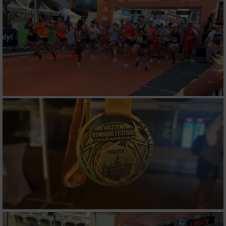
IAB-Besonderheiten:
Verwendung genauer Standortdaten
Geräte anhand von aktiv angeforderten
Informationen identifizieren
Nicht-IAB-Verarbeitungszwecke:
Notwendig
Performance
Funktional
Werbung