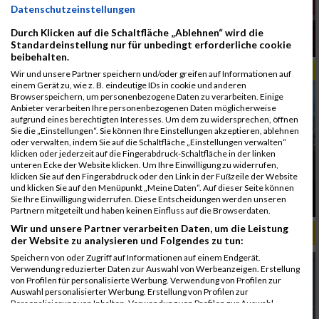
Datenschutzeinstellungen
Kwizera dominiert Prag Halbmarathon mit
Durch Klicken auf die Schaltfläche „Ablehnen“ wird die
Rekordlauf
Standardeinstellung nur für unbedingt erforderliche cookie
beibehalten.
REISEZEIT
Wir und unsere Partner speichern und/oder greifen auf Informationen auf
einem Gerät zu, wie z. B. eindeutige IDs in cookie und anderen
Browserspeichern, um personenbezogene Daten zu verarbeiten. Einige
Anbieter verarbeiten Ihre personenbezogenen Daten möglicherweise
aufgrund eines berechtigten Interesses. Um dem zu widersprechen, öffnen
Sie die „Einstellungen“. Sie können Ihre Einstellungen akzeptieren, ablehnen
oder verwalten, indem Sie auf die Schaltfläche „Einstellungen verwalten“
klicken oder jederzeit auf die Fingerabdruck-Schaltfläche in der linken
unteren Ecke der Website klicken. Um Ihre Einwilligung zu widerrufen,
klicken Sie auf den Fingerabdruck oder den Link in der Fußzeile der Website
und klicken Sie auf den Menüpunkt „Meine Daten“. Auf dieser Seite können
Prag laufend entdecken zwischen Moldau
Sie Ihre Einwilligung widerrufen. Diese Entscheidungen werden unseren
Altstadt und Parks
Partnern mitgeteilt und haben keinen Einfluss auf die Browserdaten.
Wir und unsere Partner verarbeiten Daten, um die Leistung
ALBUM PRAG MARATHON / 03.05.2026
der Website zu analysieren und Folgendes zu tun:
Speichern von oder Zugriff auf Informationen auf einem Endgerät.
Verwendung reduzierter Daten zur Auswahl von Werbeanzeigen. Erstellung
von Profilen für personalisierte Werbung. Verwendung von Profilen zur
Auswahl personalisierter Werbung. Erstellung von Profilen zur
Personalisierung von Inhalten. Verwendung von Profilen zur Auswahl
personalisierter Inhalte. Messung der Werbeleistung. Messung der