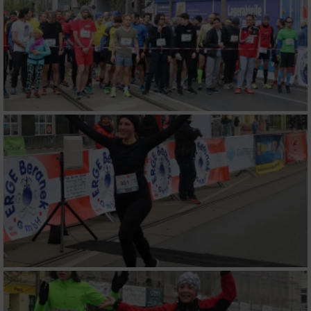
Erstellung von Profilen zur Personalisierung
von Inhalten
Verwendung von Profilen zur Auswahl
personalisierter Inhalte
Messung der Werbeleistung
Messung der Performance von Inhalten
Analyse von Zielgruppen durch Statistiken
oder Kombinationen von Daten aus
verschiedenen Quellen
Entwicklung und Verbesserung der Angebote
Verwendung reduzierter Daten zur Auswahl
von Inhalten
IAB-Besonderheiten: