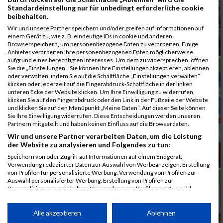
Standardeinstellung nur für unbedingt erforderliche cookie
beibehalten.
Wir und unsere Partner speichern und/oder greifen auf Informationen auf
einem Gerät zu, wie z. B. eindeutige IDs in cookie und anderen
Browserspeichern, um personenbezogene Daten zu verarbeiten. Einige
Lauferlebnis inmitten der Stadt
Anbieter verarbeiten Ihre personenbezogenen Daten möglicherweise
aufgrund eines berechtigten Interesses. Um dem zu widersprechen, öffnen
LAUFSPORT
Sie die „Einstellungen“. Sie können Ihre Einstellungen akzeptieren, ablehnen
oder verwalten, indem Sie auf die Schaltfläche „Einstellungen verwalten“
klicken oder jederzeit auf die Fingerabdruck-Schaltfläche in der linken
unteren Ecke der Website klicken. Um Ihre Einwilligung zu widerrufen,
klicken Sie auf den Fingerabdruck oder den Link in der Fußzeile der Website
und klicken Sie auf den Menüpunkt „Meine Daten“. Auf dieser Seite können
Sie Ihre Einwilligung widerrufen. Diese Entscheidungen werden unseren
Partnern mitgeteilt und haben keinen Einfluss auf die Browserdaten.
Wir und unsere Partner verarbeiten Daten, um die Leistung
der Website zu analysieren und Folgendes zu tun:
15. Run 15 am 2. April – Lauferlebnis inmitten der
Speichern von oder Zugriff auf Informationen auf einem Endgerät.
Stadt
Verwendung reduzierter Daten zur Auswahl von Werbeanzeigen. Erstellung
von Profilen für personalisierte Werbung. Verwendung von Profilen zur
LAUFSPORT
Auswahl personalisierter Werbung. Erstellung von Profilen zur
Personalisierung von Inhalten. Verwendung von Profilen zur Auswahl
personalisierter Inhalte. Messung der Werbeleistung. Messung der
Performance von Inhalten. Analyse von Zielgruppen durch Statistiken oder
Kombinationen von Daten aus verschiedenen Quellen. Entwicklung und
Alle akzeptieren
Ablehnen
Verbesserung der Angebote. Verwendung reduzierter Daten zur Auswahl