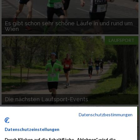
Es gibt schon sehr schöne Läufe in und rund um
Wien
LAUFSPORT
Die nächsten Laufsport-Events
LAUFSPORT
Datenschutzbestimmungen
Datenschutzeinstellungen
Durch Klicken auf die Schaltfläche „Ablehnen“ wird die