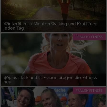
Winterfit in 20 Minuten Walking und Kraft fuer
jeden Tag
FRAUEN FITNESS
40plus stark und fit Frauen prägen die Fitness
neu
FRAUEN FITNESS