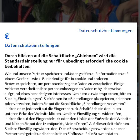
Datenschutzbestimmungen
Frauenfitness 2025 und 2026 – warum Training
heute ein Statement ist
Datenschutzeinstellungen
ALBUM FRAUENLAUF LINZ / 25.06.2017
Durch Klicken auf die Schaltfläche „Ablehnen“ wird die
Standardeinstellung nur für unbedingt erforderliche cookie
beibehalten.
Wir und unsere Partner speichern und/oder greifen auf Informationen auf
einem Gerät zu, wie z. B. eindeutige IDs in cookie und anderen
Browserspeichern, um personenbezogene Daten zu verarbeiten. Einige
Anbieter verarbeiten Ihre personenbezogenen Daten möglicherweise
aufgrund eines berechtigten Interesses. Um dem zu widersprechen, öffnen
Sie die „Einstellungen“. Sie können Ihre Einstellungen akzeptieren, ablehnen
oder verwalten, indem Sie auf die Schaltfläche „Einstellungen verwalten“
klicken oder jederzeit auf die Fingerabdruck-Schaltfläche in der linken
unteren Ecke der Website klicken. Um Ihre Einwilligung zu widerrufen,
klicken Sie auf den Fingerabdruck oder den Link in der Fußzeile der Website
und klicken Sie auf den Menüpunkt „Meine Daten“. Auf dieser Seite können
Sie Ihre Einwilligung widerrufen. Diese Entscheidungen werden unseren
Partnern mitgeteilt und haben keinen Einfluss auf die Browserdaten.