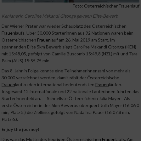
Foto: Österreichischer Frauenlauf
Kenianerin Caroline Makandi Gitonga gewann Elite-Bewerb
Der Wiener Prater war wieder Schauplatz des Österreichischen
Frauen
laufs. Über 30.000 Starterinnen aus 92 Nationen waren beim
Österreichischen
Frauen
lauf am 26. Mai 2019 am Start. Im
spannenden Elite 5km Bewerb siegt Caroline Makandi Gitonga (KEN)
mit 15:48,05, gefolgt von Camille Buscomb 15:49,8 (NZL) mit und Tara
Palm (AUS) 15:55,75 min.
Das 8. Jahr in Folge konnte eine Teilnehmerinnenzahl von mehr als
30.000 verzeichnet werden, damit zählt der Österreichische
Frauen
lauf zu den international bedeutendsten
Frauen
läufen.
Insgesamt 12 internationale und 22 nationale Läuferinnen führten das
Starterinnenfeld an. Schnellste Österreicherin Julia Mayer Als
erste Österreicherin des 5km Bewerbs überquert Julia Mayer (16:06,0
min, Platz 5.) die Ziellinie, gefolgt von Nada Ina Pauer (16:07.8 min,
Platz 6.).
Enjoy the journey!
Das war das Motto des heurigen Österreichischen
Frauen
laufs. Am