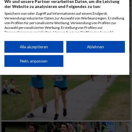
Wir und unsere Partner verarbeiten Daten, um die Leistung
der Website zu analysieren und Folgendes zu tun:
Speichern von oder Zugriff auf Informationen auf einem Endgerät.
Verwendung reduzierter Daten zur Auswahl von Werbeanzeigen. Erstellung
von Profilen für personalisierte Werbung. Verwendung von Profilen zur
Auswahl personalisierter Werbung. Erstellung von Profilen zur
Personalisierung von Inhalten. Verwendung von Profilen zur Auswahl
personalisierter Inhalte. Messung der Werbeleistung. Messung der
Performance von Inhalten. Analyse von Zielgruppen durch Statistiken oder
Kombinationen von Daten aus verschiedenen Quellen. Entwicklung und
Alle akzeptieren
Ablehnen
Verbesserung der Angebote. Verwendung reduzierter Daten zur Auswahl
von Inhalten.
Daten können außerhalb der Europäischen Union weitergegeben und in die
Nein, anpassen
USA gesendet werden.
Ihre Einwilligung und die cookie Richtlinie gelten ausschließlich für diese
Website/App.
Partnerliste anzeigen (1 IAB-Anbieter)
Wir nutzen Ihre Daten für folgende Zwecke:
IAB-Verarbeitungszwecke:
Speichern von oder Zugriff auf Informationen
auf einem Endgerät