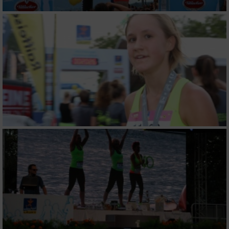
oder Kombinationen von Daten aus
verschiedenen Quellen
Entwicklung und Verbesserung der Angebote
Verwendung reduzierter Daten zur Auswahl
von Inhalten
IAB-Besonderheiten:
Verwendung genauer Standortdaten
Geräte anhand von aktiv angeforderten
Informationen identifizieren
Nicht-IAB-Verarbeitungszwecke:
Notwendig
Performance