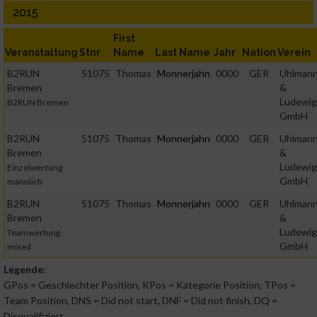
2015
First
Verwendung von Profilen zur Auswahl personalisierter Inhalte
Veranstaltung
Stnr
Name
Last Name
Jahr
Nation
Verein
B2RUN
51075
Thomas
Monnerjahn
0000
GER
Uhlman
Messung der Werbeleistung
Bremen
&
Ludewig
B2RUN Bremen
GmbH
Messung der Performance von Inhalten
B2RUN
51075
Thomas
Monnerjahn
0000
GER
Uhlman
Bremen
&
Ludewig
Einzelwertung
Analyse von Zielgruppen durch Statistiken oder Kombinatione
GmbH
von Daten aus verschiedenen Quellen
männlich
B2RUN
51075
Thomas
Monnerjahn
0000
GER
Uhlman
Bremen
&
Entwicklung und Verbesserung der Angebote
Ludewig
Teamwertung
GmbH
mixed
Verwendung reduzierter Daten zur Auswahl von Inhalten
Legende:
GPos = Geschlechter Position, KPos = Kategorie Position, TPos =
IAB-Besonderheiten:
Team Position, DNS = Did not start, DNF = Did not finish, DQ =
Disqualifiziert