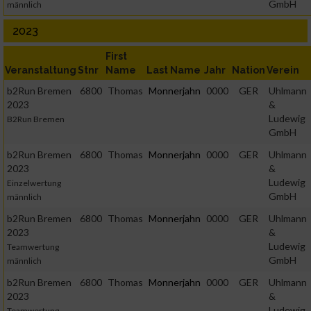
GmbH
männlich
2023
First
Veranstaltung
Stnr
Name
Last Name
Jahr
Nation
Verein
b2Run Bremen
6800
Thomas
Monnerjahn
0000
GER
Uhlmann
2023
&
Ludewig
B2Run Bremen
GmbH
b2Run Bremen
6800
Thomas
Monnerjahn
0000
GER
Uhlmann
2023
&
Ludewig
Einzelwertung
GmbH
männlich
b2Run Bremen
6800
Thomas
Monnerjahn
0000
GER
Uhlmann
2023
&
Ludewig
Teamwertung
GmbH
männlich
b2Run Bremen
6800
Thomas
Monnerjahn
0000
GER
Uhlmann
2023
&
Ludewig
Teamwertung