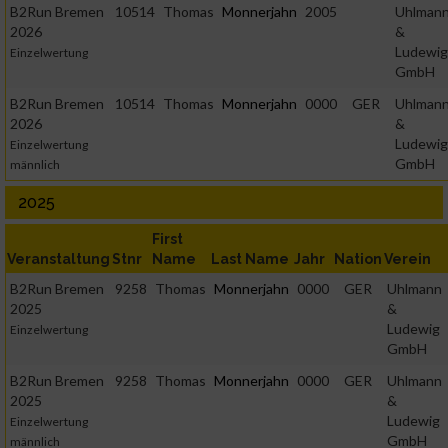
B2Run Bremen
10514
Thomas
Monnerjahn
2005
Uhlman
2026
&
Ludewig
Einzelwertung
GmbH
B2Run Bremen
10514
Thomas
Monnerjahn
0000
GER
Uhlman
2026
&
Ludewig
Einzelwertung
GmbH
männlich
2025
First
Veranstaltung
Stnr
Name
Last Name
Jahr
Nation
Verein
B2Run Bremen
9258
Thomas
Monnerjahn
0000
GER
Uhlmann
2025
&
Ludewig
Einzelwertung
GmbH
B2Run Bremen
9258
Thomas
Monnerjahn
0000
GER
Uhlmann
2025
&
Ludewig
Einzelwertung
GmbH
männlich