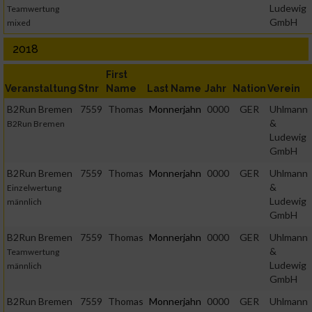
Ludewig
Teamwertung
GmbH
mixed
2018
First
Veranstaltung
Stnr
Name
Last Name
Jahr
Nation
Verein
B2Run Bremen
7559
Thomas
Monnerjahn
0000
GER
Uhlmann
&
B2Run Bremen
Ludewig
GmbH
B2Run Bremen
7559
Thomas
Monnerjahn
0000
GER
Uhlmann
&
Einzelwertung
Ludewig
männlich
GmbH
B2Run Bremen
7559
Thomas
Monnerjahn
0000
GER
Uhlmann
&
Teamwertung
Ludewig
männlich
GmbH
B2Run Bremen
7559
Thomas
Monnerjahn
0000
GER
Uhlmann