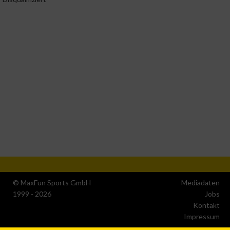
Verwendung genauer Standortdaten
Geräte anhand von aktiv angeforderten Informationen
identifizieren
Nicht-IAB-Verarbeitungszwecke:
Notwendig
Performance
Funktional
Werbung
© MaxFun Sports GmbH
Mediadaten
1999 - 2026
Jobs
Kontakt
Impressum