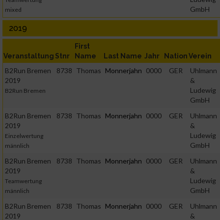
GmbH
mixed
2019
First
Veranstaltung
Stnr
Name
Last Name
Jahr
Nation
Verein
B2Run Bremen
8738
Thomas
Monnerjahn
0000
GER
Uhlmann
2019
&
Ludewig
B2Run Bremen
GmbH
B2Run Bremen
8738
Thomas
Monnerjahn
0000
GER
Uhlmann
2019
&
Ludewig
Einzelwertung
GmbH
männlich
B2Run Bremen
8738
Thomas
Monnerjahn
0000
GER
Uhlmann
2019
&
Ludewig
Teamwertung
GmbH
männlich
B2Run Bremen
8738
Thomas
Monnerjahn
0000
GER
Uhlmann
2019
&