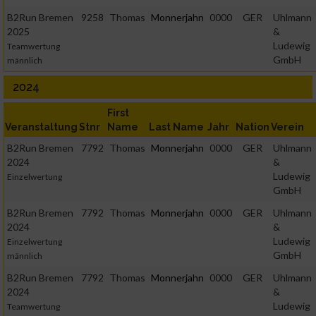
B2Run Bremen
9258
Thomas
Monnerjahn
0000
GER
Uhlmann
2025
&
Ludewig
Teamwertung
GmbH
männlich
2024
First
Veranstaltung
Stnr
Name
Last Name
Jahr
Nation
Verein
B2Run Bremen
7792
Thomas
Monnerjahn
0000
GER
Uhlmann
2024
&
Ludewig
Einzelwertung
GmbH
B2Run Bremen
7792
Thomas
Monnerjahn
0000
GER
Uhlmann
2024
&
Ludewig
Einzelwertung
GmbH
männlich
B2Run Bremen
7792
Thomas
Monnerjahn
0000
GER
Uhlmann
2024
&
Ludewig
Teamwertung