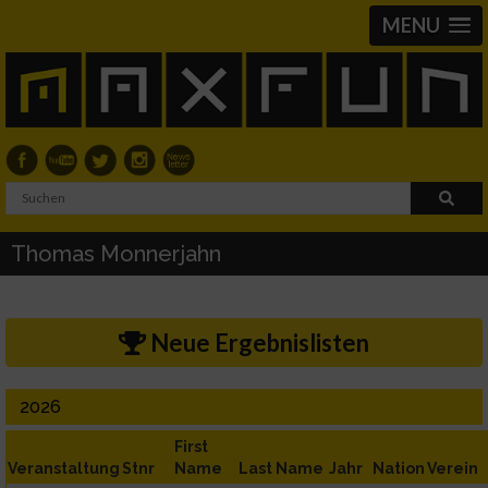
MENU
Thomas Monnerjahn
Neue Ergebnislisten
2026
First
Veranstaltung
Stnr
Name
Last Name
Jahr
Nation
Verein