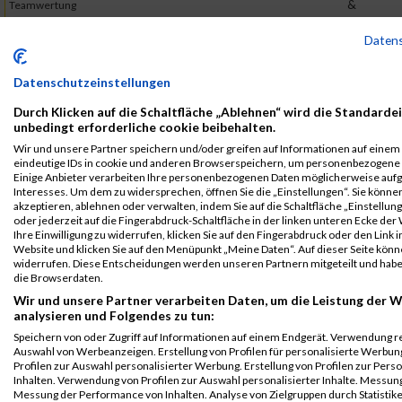
&
Teamwertung
Ludewig
mixed
GmbH
Daten
2017
Datenschutzeinstellungen
First
Durch Klicken auf die Schaltfläche „Ablehnen“ wird die Standardei
Veranstaltung
Stnr
Name
Last Name
Jahr
Nation
Verein
unbedingt erforderliche cookie beibehalten.
Wir und unsere Partner speichern und/oder greifen auf Informationen auf einem G
B2Run Bremen
7016
Thomas
Monnerjahn
0000
GER
Uhlmann
eindeutige IDs in cookie und anderen Browserspeichern, um personenbezogene 
&
B2Run Bremen
Einige Anbieter verarbeiten Ihre personenbezogenen Daten möglicherweise aufg
Ludewig
Interesses. Um dem zu widersprechen, öffnen Sie die „Einstellungen“. Sie können
GmbH
akzeptieren, ablehnen oder verwalten, indem Sie auf die Schaltfläche „Einstellun
oder jederzeit auf die Fingerabdruck-Schaltfläche in der linken unteren Ecke der
B2Run Bremen
7016
Thomas
Monnerjahn
0000
GER
Uhlmann
Ihre Einwilligung zu widerrufen, klicken Sie auf den Fingerabdruck oder den Link i
Website und klicken Sie auf den Menüpunkt „Meine Daten“. Auf dieser Seite könne
&
Einzelwertung
widerrufen. Diese Entscheidungen werden unseren Partnern mitgeteilt und haben
Ludewig
männlich
die Browserdaten.
GmbH
Wir und unsere Partner verarbeiten Daten, um die Leistung der W
analysieren und Folgendes zu tun:
B2Run Bremen
7016
Thomas
Monnerjahn
0000
GER
Uhlmann
&
Teamwertung
Speichern von oder Zugriff auf Informationen auf einem Endgerät. Verwendung r
Auswahl von Werbeanzeigen. Erstellung von Profilen für personalisierte Werbu
Ludewig
mixed
Profilen zur Auswahl personalisierter Werbung. Erstellung von Profilen zur Pers
GmbH
Inhalten. Verwendung von Profilen zur Auswahl personalisierter Inhalte. Messun
Messung der Performance von Inhalten. Analyse von Zielgruppen durch Statisti