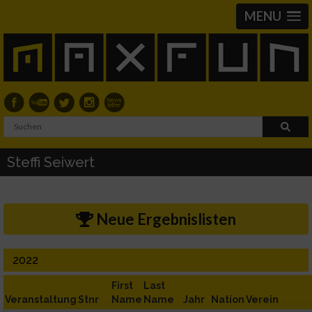
MENU
Steffi Seiwert
Neue Ergebnislisten
2022
First
Last
Veranstaltung
Stnr
Name
Name
Jahr
Nation
Verein