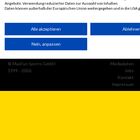
Angebote. Verwendung reduzierter Daten zur Auswahl von Inhalten.
Daten können außerhalb der Europäischen Union weitergegeben und in die USA 
Ihre Einwilligung und die cookie Richtlinie gelten ausschließlich für diese Website
Partnerliste anzeigen (1 IAB-Anbieter)
Alle akzeptieren
Ablehne
Wir nutzen Ihre Daten für folgende Zwecke:
Nein, anpassen
IAB-Verarbeitungszwecke:
Speichern von oder Zugriff auf Informationen auf einem
Endgerät
© MaxFun Sports GmbH
Mediadaten
1999 - 2026
Jobs
Verwendung reduzierter Daten zur Auswahl von
Kontakt
Werbeanzeigen
Impressum
Erstellung von Profilen für personalisierte Werbung
Verwendung von Profilen zur Auswahl personalisierter
Werbung
Erstellung von Profilen zur Personalisierung von Inhalten