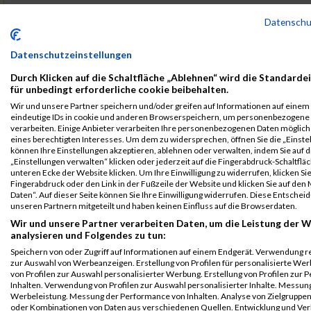
B2Run Koblenz
50986
Steffi
Seiwert
0000
GER
Schiele
Datensch
Maschinenbau
Einzelwertung
GmbH
Datenschutzeinstellungen
B2Run Koblenz
50986
Steffi
Seiwert
0000
GER
Schiele
Maschinenbau
Einzelwertung
Durch Klicken auf die Schaltfläche „Ablehnen“ wird die Standarde
GmbH
weiblich
für unbedingt erforderliche cookie beibehalten.
Wir und unsere Partner speichern und/oder greifen auf Informationen auf einem G
B2Run Koblenz
50986
Steffi
Seiwert
0000
GER
Schiele
eindeutige IDs in cookie und anderen Browserspeichern, um personenbezogene
Maschinenbau
Teamwertung
verarbeiten. Einige Anbieter verarbeiten Ihre personenbezogenen Daten möglic
GmbH
mixed
eines berechtigten Interesses. Um dem zu widersprechen, öffnen Sie die „Einstel
können Ihre Einstellungen akzeptieren, ablehnen oder verwalten, indem Sie auf d
Legende:
„Einstellungen verwalten“ klicken oder jederzeit auf die Fingerabdruck-Schaltfläc
unteren Ecke der Website klicken. Um Ihre Einwilligung zu widerrufen, klicken Si
GPos = Geschlechter Position, KPos = Kategorie Position, TPos =
Fingerabdruck oder den Link in der Fußzeile der Website und klicken Sie auf de
Team Position, DNS = Did not start, DNF = Did not finish, DQ =
Daten“. Auf dieser Seite können Sie Ihre Einwilligung widerrufen. Diese Entsch
Disqualifiziert
unseren Partnern mitgeteilt und haben keinen Einfluss auf die Browserdaten.
Wir und unsere Partner verarbeiten Daten, um die Leistung der W
analysieren und Folgendes zu tun:
Speichern von oder Zugriff auf Informationen auf einem Endgerät. Verwendung r
zur Auswahl von Werbeanzeigen. Erstellung von Profilen für personalisierte W
von Profilen zur Auswahl personalisierter Werbung. Erstellung von Profilen zur 
Inhalten. Verwendung von Profilen zur Auswahl personalisierter Inhalte. Messun
Werbeleistung. Messung der Performance von Inhalten. Analyse von Zielgruppen 
oder Kombinationen von Daten aus verschiedenen Quellen. Entwicklung und Ve