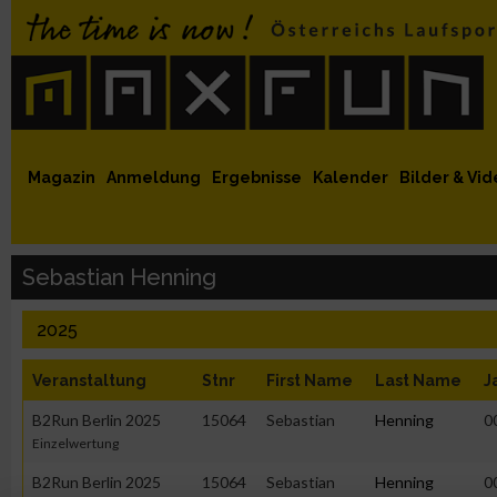
 auf Facebook
MaxFun auf Youtube
MaxFun auf Twitter
MaxFun auf Instagram
MaxFun Newsletter abonnieren
Magazin
Anmeldung
Ergebnisse
Kalender
Bilder & Vid
Sebastian Henning
2025
Veranstaltung
Stnr
First Name
Last Name
J
B2Run Berlin 2025
15064
Sebastian
Henning
0
Einzelwertung
B2Run Berlin 2025
15064
Sebastian
Henning
0