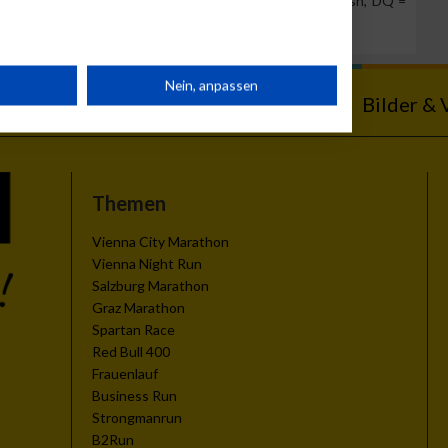
Team Position, DNS = Did not start, DNF = Did not finish, DQ =
rät
Nein, anpassen
ebnisse
Kalender
Bilder & 
n
Themen
Vienna City Marathon
Vienna Night Run
g
Salzburg Marathon
Graz Marathon
Spartan Race
Red Bull 400
Frauenlauf
Business Run
Strongmanrun
B2Run