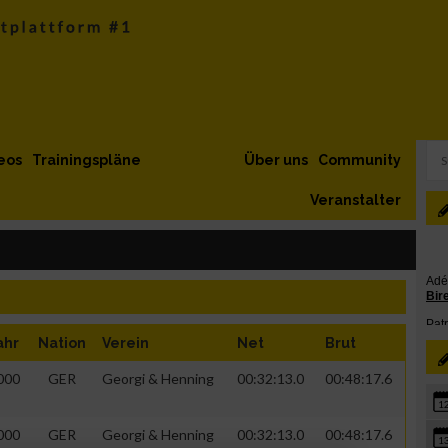
eos
Trainingspläne
Über uns
Community
Veranstalter
ahr
Nation
Verein
Net
Brut
000
GER
Georgi & Henning
00:32:13.0
00:48:17.6
1
000
GER
Georgi & Henning
00:32:13.0
00:48:17.6
1