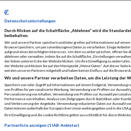
Einzelwertung männlich
2023
Datenschutzeinstellungen
Durch Klicken auf die Schaltfläche „Ablehnen“ wird die Standardei
First
Last
beibehalten.
Veranstaltung
Stnr
Name
Name
Jahr
N
Wir und unsere Partner speichern und/oder greifen auf Informationen auf einem G
Browserspeichern, um personenbezogene Daten zu verarbeiten. Einige Anbiete
b2Run Bremen
1055
Sebastian
Henning
0000
aufgrund eines berechtigten Interesses. Um dem zu widersprechen, öffnen Sie die
2023
ablehnen oder verwalten, indem Sie auf die Schaltfläche „Einstellungen verwalten“
B2Run Bremen
der linken unteren Ecke der Website klicken. Um Ihre Einwilligung zu widerrufen, 
der Website und klicken Sie auf den Menüpunkt „Meine Daten“. Auf dieser Seite 
b2Run Bremen
1055
Sebastian
Henning
0000
werden unseren Partnern mitgeteilt und haben keinen Einfluss auf die Browserd
2023
Wir und unsere Partner verarbeiten Daten, um die Leistung der W
Einzelwertung
Speichern von oder Zugriff auf Informationen auf einem Endgerät. Verwendung r
männlich
von Profilen für personalisierte Werbung. Verwendung von Profilen zur Auswahl p
Personalisierung von Inhalten. Verwendung von Profilen zur Auswahl personalis
b2Run Bremen
1055
Sebastian
Henning
0000
Performance von Inhalten. Analyse von Zielgruppen durch Statistiken oder Komb
und Verbesserung der Angebote. Verwendung reduzierter Daten zur Auswahl von
2023
Daten können außerhalb der Europäischen Union weitergegeben und in die USA 
Teamwertung mixed
Ihre Einwilligung und die cookie Richtlinie gelten ausschließlich für diese Website
Legende:
Partnerliste anzeigen (1 IAB-Anbieter)