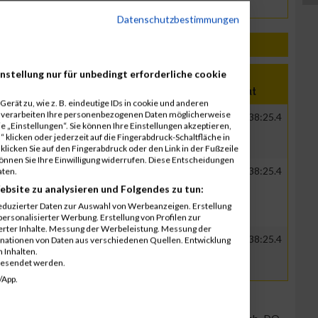
Datenschutzbestimmungen
nstellung nur für unbedingt erforderliche cookie
ation
Verein
Net
Brut
erät zu, wie z. B. eindeutige IDs in cookie und anderen
r verarbeiten Ihre personenbezogenen Daten möglicherweise
GER
ILF Beratende Ingenieure
00:30:47.7
00:38:25.4
 „Einstellungen“. Sie können Ihre Einstellungen akzeptieren,
GmbH
 klicken oder jederzeit auf die Fingerabdruck-Schaltfläche in
klicken Sie auf den Fingerabdruck oder den Link in der Fußzeile
können Sie Ihre Einwilligung widerrufen. Diese Entscheidungen
GER
ILF Beratende Ingenieure
00:30:47.7
00:38:25.4
aten.
GmbH
ebsite zu analysieren und Folgendes zu tun:
eduzierter Daten zur Auswahl von Werbeanzeigen. Erstellung
ersonalisierter Werbung. Erstellung von Profilen zur
ierter Inhalte. Messung der Werbeleistung. Messung der
GER
ILF Beratende Ingenieure
00:30:47.7
00:38:25.4
inationen von Daten aus verschiedenen Quellen. Entwicklung
 Inhalten.
GmbH
gesendet werden.
/App.