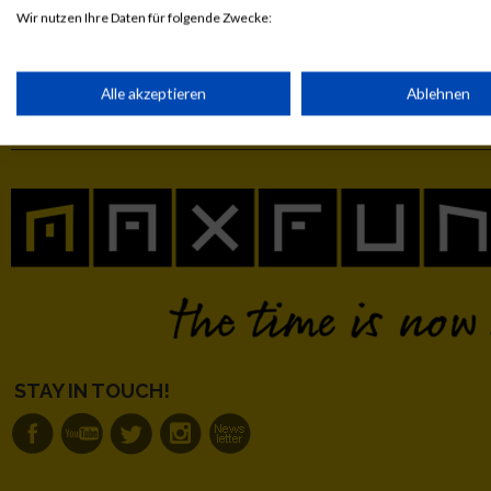
GPos = Geschlechter Position, KPos = Kategorie Position, TPos = 
Wir nutzen Ihre Daten für folgende Zwecke:
Disqualifiziert
IAB-Verarbeitungszwecke:
Speichern von oder Zugriff auf Informationen auf einem Endge
Alle akzeptieren
Ablehnen
Laufsport
Anmeldung
Erg
Verwendung reduzierter Daten zur Auswahl von Werbeanzeige
Erstellung von Profilen für personalisierte Werbung
Verwendung von Profilen zur Auswahl personalisierter Werbun
Erstellung von Profilen zur Personalisierung von Inhalten
STAY IN TOUCH!
Verwendung von Profilen zur Auswahl personalisierter Inhalte