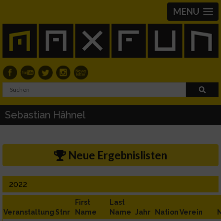
MENU
Sebastian Hähnel
Neue Ergebnislisten
2022
First
Last
Veranstaltung
Stnr
Name
Name
Jahr
Nation
Verein