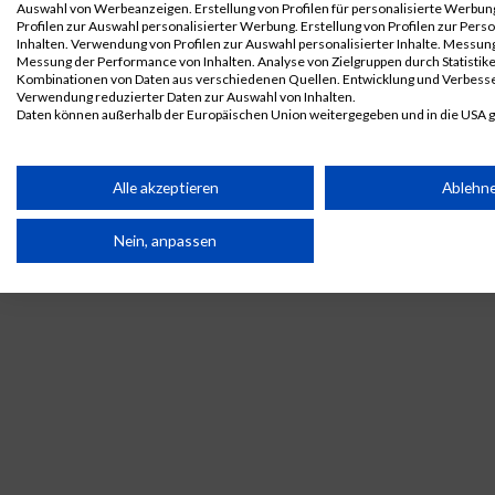
Auswahl von Werbeanzeigen. Erstellung von Profilen für personalisierte Werbu
B2Run
3941
Sebastian
Hähnel
1995
AUT
Mercedes-
Profilen zur Auswahl personalisierter Werbung. Erstellung von Profilen zur Pers
Stuttgart
Benz
Inhalten. Verwendung von Profilen zur Auswahl personalisierter Inhalte. Messun
Messung der Performance von Inhalten. Analyse von Zielgruppen durch Statistik
Museum
B2RUN Stuttgart
Kombinationen von Daten aus verschiedenen Quellen. Entwicklung und Verbess
GmbH
Verwendung reduzierter Daten zur Auswahl von Inhalten.
Daten können außerhalb der Europäischen Union weitergegeben und in die USA 
Legende:
Ihre Einwilligung und die cookie Richtlinie gelten ausschließlich für diese Website
GPos = Geschlechter Position, KPos = Kategorie Position, TPos =
Team Position, DNS = Did not start, DNF = Did not finish, DQ =
Partnerliste anzeigen (1 IAB-Anbieter)
Alle akzeptieren
Ablehn
Disqualifiziert
Wir nutzen Ihre Daten für folgende Zwecke:
Nein, anpassen
IAB-Verarbeitungszwecke:
Speichern von oder Zugriff auf Informationen auf einem
Endgerät
Verwendung reduzierter Daten zur Auswahl von Werbeanzeige
Erstellung von Profilen für personalisierte Werbung