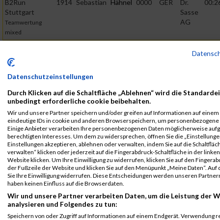
B2Run
1914
Sebastian
Hähnel
0000
GER
Dr.
00:2
Stuttgart
Sasse
AG
Teamwertung
mixed
2016
Datensc
First
Last
Datenschutzeinstellungen
Veranstaltung
Stnr
Name
Name
Jahr
Nation
Verein
Durch Klicken auf die Schaltfläche „Ablehnen“ wird die Standardei
B2Run
3941
Sebastian
Hähnel
0000
GER
Mercedes-
unbedingt erforderliche cookie beibehalten.
Stuttgart
Benz
Museum
Wir und unsere Partner speichern und/oder greifen auf Informationen auf einem G
Einzelwertung
eindeutige IDs in cookie und anderen Browserspeichern, um personenbezogene 
GmbH
männlich
Einige Anbieter verarbeiten Ihre personenbezogenen Daten möglicherweise auf
berechtigten Interesses. Um dem zu widersprechen, öffnen Sie die „Einstellungen
B2Run
3941
Sebastian
Hähnel
0000
GER
Mercedes-
Einstellungen akzeptieren, ablehnen oder verwalten, indem Sie auf die Schaltfläc
Stuttgart
Benz
verwalten“ klicken oder jederzeit auf die Fingerabdruck-Schaltfläche in der linke
Museum
Teamwertung
Website klicken. Um Ihre Einwilligung zu widerrufen, klicken Sie auf den Fingerab
GmbH
der Fußzeile der Website und klicken Sie auf den Menüpunkt „Meine Daten“. Auf 
männlich
Sie Ihre Einwilligung widerrufen. Diese Entscheidungen werden unseren Partnern
B2Run
3941
Sebastian
Hähnel
0000
GER
Mercedes-
haben keinen Einfluss auf die Browserdaten.
Stuttgart
Benz
Wir und unsere Partner verarbeiten Daten, um die Leistung der W
Museum
Teamwertung
analysieren und Folgendes zu tun:
GmbH
mixed
Speichern von oder Zugriff auf Informationen auf einem Endgerät. Verwendung r