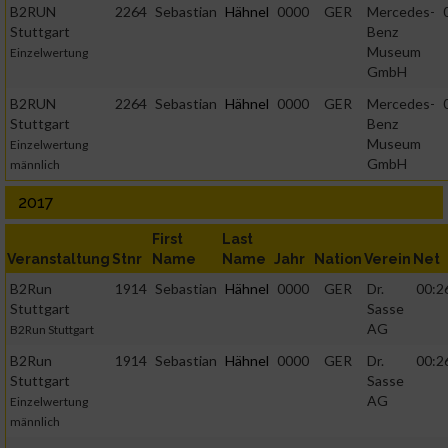
B2RUN
2264
Sebastian
Hähnel
0000
GER
Mercedes-
Stuttgart
Benz
Museum
Einzelwertung
GmbH
B2RUN
2264
Sebastian
Hähnel
0000
GER
Mercedes-
Stuttgart
Benz
Museum
Einzelwertung
GmbH
männlich
2017
First
Last
Veranstaltung
Stnr
Name
Name
Jahr
Nation
Verein
Net
B2Run
1914
Sebastian
Hähnel
0000
GER
Dr.
00:2
Stuttgart
Sasse
AG
B2Run Stuttgart
B2Run
1914
Sebastian
Hähnel
0000
GER
Dr.
00:2
Stuttgart
Sasse
AG
Einzelwertung
männlich