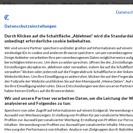
B2Run
11125
Sara
Weghenkel
0000
GER
Omninet
Nürnberg
GmbH
Datensc
Einzelwertung
weiblich
Datenschutzeinstellungen
B2Run
11125
Sara
Weghenkel
0000
GER
Omninet
Durch Klicken auf die Schaltfläche „Ablehnen“ wird die Standardei
Nürnberg
GmbH
unbedingt erforderliche cookie beibehalten.
Teamwertung
Wir und unsere Partner speichern und/oder greifen auf Informationen auf einem G
mixed
eindeutige IDs in cookie und anderen Browserspeichern, um personenbezogene 
Einige Anbieter verarbeiten Ihre personenbezogenen Daten möglicherweise auf
Legende:
berechtigten Interesses. Um dem zu widersprechen, öffnen Sie die „Einstellungen
GPos = Geschlechter Position, KPos = Kategorie Position, TPos =
Einstellungen akzeptieren, ablehnen oder verwalten, indem Sie auf die Schaltfläc
verwalten“ klicken oder jederzeit auf die Fingerabdruck-Schaltfläche in der linke
Team Position, DNS = Did not start, DNF = Did not finish, DQ =
Website klicken. Um Ihre Einwilligung zu widerrufen, klicken Sie auf den Fingerab
Disqualifiziert
der Fußzeile der Website und klicken Sie auf den Menüpunkt „Meine Daten“. Auf 
Sie Ihre Einwilligung widerrufen. Diese Entscheidungen werden unseren Partnern
haben keinen Einfluss auf die Browserdaten.
Wir und unsere Partner verarbeiten Daten, um die Leistung der W
analysieren und Folgendes zu tun:
Speichern von oder Zugriff auf Informationen auf einem Endgerät. Verwendung r
Auswahl von Werbeanzeigen. Erstellung von Profilen für personalisierte Werbu
Profilen zur Auswahl personalisierter Werbung. Erstellung von Profilen zur Pers
Inhalten. Verwendung von Profilen zur Auswahl personalisierter Inhalte. Messun
Messung der Performance von Inhalten. Analyse von Zielgruppen durch Statistik