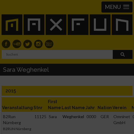
MENU
Sara Weghenkel
2015
First
Veranstaltung
Stnr
Name
Last Name
Jahr
Nation
Verein
B2Run
11125
Sara
Weghenkel
0000
GER
Omninet
Nürnberg
GmbH
B2RUN Nürnberg