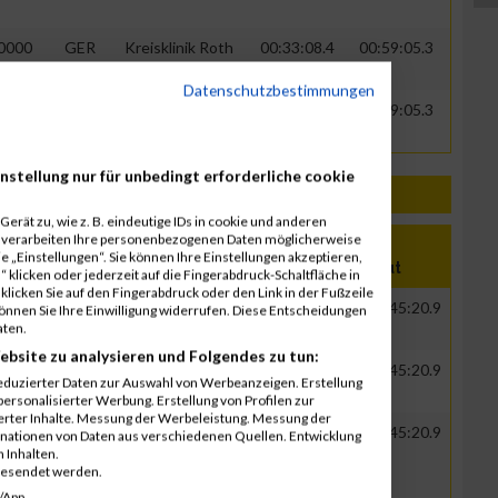
0000
GER
Kreisklinik Roth
00:33:08.4
00:59:05.3
Datenschutzbestimmungen
0000
GER
Kreisklinik Roth
00:33:08.4
00:59:05.3
nstellung nur für unbedingt erforderliche cookie
erät zu, wie z. B. eindeutige IDs in cookie und anderen
r verarbeiten Ihre personenbezogenen Daten möglicherweise
 „Einstellungen“. Sie können Ihre Einstellungen akzeptieren,
Nation
Verein
Net
Brut
 klicken oder jederzeit auf die Fingerabdruck-Schaltfläche in
klicken Sie auf den Fingerabdruck oder den Link in der Fußzeile
GER
DPD iloxx eService
01:11:50.6
01:45:20.9
können Sie Ihre Einwilligung widerrufen. Diese Entscheidungen
aten.
GmbH
ebsite zu analysieren und Folgendes zu tun:
GER
DPD iloxx eService
01:11:50.6
01:45:20.9
eduzierter Daten zur Auswahl von Werbeanzeigen. Erstellung
GmbH
ersonalisierter Werbung. Erstellung von Profilen zur
ierter Inhalte. Messung der Werbeleistung. Messung der
GER
DPD iloxx eService
01:11:50.6
01:45:20.9
inationen von Daten aus verschiedenen Quellen. Entwicklung
 Inhalten.
GmbH
gesendet werden.
/App.