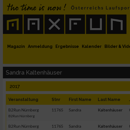
 auf Facebook
MaxFun auf Youtube
MaxFun auf Twitter
MaxFun auf Instagram
MaxFun Newsletter abonnieren
Magazin
Anmeldung
Ergebnisse
Kalender
Bilder & Vid
Sandra Kaltenhäuser
2017
Veranstaltung
Stnr
First Name
Last Name
B2Run Nürnberg
11765
Sandra
Kaltenhäuser
B2Run Nürnberg
B2Run Nürnberg
11765
Sandra
Kaltenhäuser