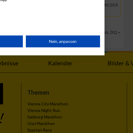
GER
DPD iloxx eService
01:11:50.6
01:45:20.9
GmbH
Team Position, DNS = Did not start, DNF = Did not finish, DQ =
rät
Nein, anpassen
n
ebnisse
Kalender
Bilder & 
Themen
g
Vienna City Marathon
Vienna Night Run
Salzburg Marathon
Graz Marathon
Spartan Race