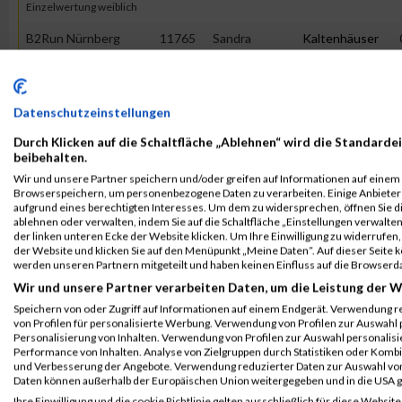
Einzelwertung weiblich
B2Run Nürnberg
11765
Sandra
Kaltenhäuser
Teamwertung mixed
B2Run Nürnberg
11765
Sandra
Kaltenhäuser
Teamwertung weiblich
Datenschutzeinstellungen
Durch Klicken auf die Schaltfläche „Ablehnen“ wird die Standardei
beibehalten.
2015
Wir und unsere Partner speichern und/oder greifen auf Informationen auf einem G
Browserspeichern, um personenbezogene Daten zu verarbeiten. Einige Anbiete
First
aufgrund eines berechtigten Interesses. Um dem zu widersprechen, öffnen Sie die
Veranstaltung
Stnr
Name
Last Name
Jahr
ablehnen oder verwalten, indem Sie auf die Schaltfläche „Einstellungen verwalten“
der linken unteren Ecke der Website klicken. Um Ihre Einwilligung zu widerrufen, 
B2Run Nürnberg
4993
Sandra
Kaltenhäuser
0000
der Website und klicken Sie auf den Menüpunkt „Meine Daten“. Auf dieser Seite 
werden unseren Partnern mitgeteilt und haben keinen Einfluss auf die Browserd
B2RUN Nürnberg
Wir und unsere Partner verarbeiten Daten, um die Leistung der W
B2Run Nürnberg
4993
Sandra
Kaltenhäuser
0000
Speichern von oder Zugriff auf Informationen auf einem Endgerät. Verwendung r
Azubiwertung weiblich
von Profilen für personalisierte Werbung. Verwendung von Profilen zur Auswahl p
Personalisierung von Inhalten. Verwendung von Profilen zur Auswahl personalis
B2Run Nürnberg
4993
Sandra
Kaltenhäuser
0000
Performance von Inhalten. Analyse von Zielgruppen durch Statistiken oder Komb
und Verbesserung der Angebote. Verwendung reduzierter Daten zur Auswahl von
Einzelwertung
Daten können außerhalb der Europäischen Union weitergegeben und in die USA 
weiblich
Ihre Einwilligung und die cookie Richtlinie gelten ausschließlich für diese Website