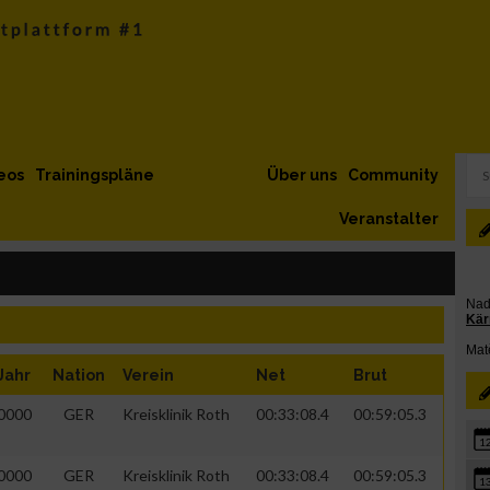
eos
Trainingspläne
Über uns
Community
Veranstalter
Jahr
Nation
Verein
Net
Brut
0000
GER
Kreisklinik Roth
00:33:08.4
00:59:05.3
1
0000
GER
Kreisklinik Roth
00:33:08.4
00:59:05.3
1