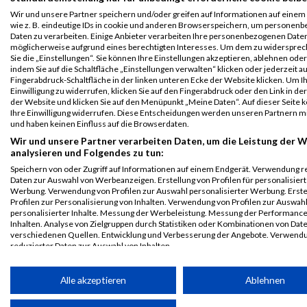
Schülerlauf U12
Wir und unsere Partner speichern und/oder greifen auf Informationen auf einem 
Legende:
wie z. B. eindeutige IDs in cookie und anderen Browserspeichern, um personen
Daten zu verarbeiten. Einige Anbieter verarbeiten Ihre personenbezogenen Date
GPos = Geschlechter Position, KPos = Kategorie Position, TPos =
möglicherweise aufgrund eines berechtigten Interesses. Um dem zu widersprec
Team Position, DNS = Did not start, DNF = Did not finish, DQ =
Sie die „Einstellungen“. Sie können Ihre Einstellungen akzeptieren, ablehnen ode
Disqualifiziert
indem Sie auf die Schaltfläche „Einstellungen verwalten“ klicken oder jederzeit au
Fingerabdruck-Schaltfläche in der linken unteren Ecke der Website klicken. Um I
Einwilligung zu widerrufen, klicken Sie auf den Fingerabdruck oder den Link in de
der Website und klicken Sie auf den Menüpunkt „Meine Daten“. Auf dieser Seite 
Ihre Einwilligung widerrufen. Diese Entscheidungen werden unseren Partnern mi
und haben keinen Einfluss auf die Browserdaten.
Wir und unsere Partner verarbeiten Daten, um die Leistung der W
analysieren und Folgendes zu tun:
Speichern von oder Zugriff auf Informationen auf einem Endgerät. Verwendung r
Daten zur Auswahl von Werbeanzeigen. Erstellung von Profilen für personalisier
Werbung. Verwendung von Profilen zur Auswahl personalisierter Werbung. Erste
Profilen zur Personalisierung von Inhalten. Verwendung von Profilen zur Auswah
personalisierter Inhalte. Messung der Werbeleistung. Messung der Performanc
Inhalten. Analyse von Zielgruppen durch Statistiken oder Kombinationen von Dat
verschiedenen Quellen. Entwicklung und Verbesserung der Angebote. Verwend
reduzierter Daten zur Auswahl von Inhalten.
Daten können außerhalb der Europäischen Union weitergegeben und in die USA 
werden.
Alle akzeptieren
Ablehnen
Ihre Einwilligung und die cookie Richtlinie gelten ausschließlich für diese Website