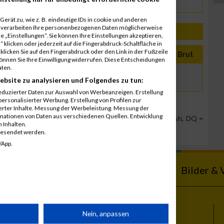
erät zu, wie z. B. eindeutige IDs in cookie und anderen
r verarbeiten Ihre personenbezogenen Daten möglicherweise
 „Einstellungen“. Sie können Ihre Einstellungen akzeptieren,
 klicken oder jederzeit auf die Fingerabdruck-Schaltfläche in
klicken Sie auf den Fingerabdruck oder den Link in der Fußzeile
Jahr
Nation
Verein
Net
Brut
können Sie Ihre Einwilligung widerrufen. Diese Entscheidungen
aten.
1985
AUT
Die Seitenstecher
ebsite zu analysieren und Folgendes zu tun:
eduzierter Daten zur Auswahl von Werbeanzeigen. Erstellung
ersonalisierter Werbung. Erstellung von Profilen zur
ierter Inhalte. Messung der Werbeleistung. Messung der
inationen von Daten aus verschiedenen Quellen. Entwicklung
Team Position, DNS = Did not start, DNF = Did not finish, DQ =
 Inhalten.
gesendet werden.
/App.
ebnisse
Kalender
Bilder & 
rät
Nein, anpassen
Themen