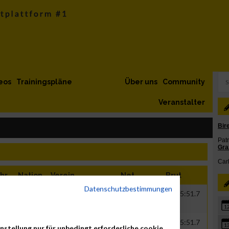
eos
Trainingspläne
Über uns
Community
Veranstalter
hr
Nation
Verein
Net
Brut
Datenschutzbestimmungen
00
GER
Thermische Löser
00:33:50.1
02:05:51.7
1
00
GER
Thermische Löser
00:33:50.1
02:05:51.7
1
nstellung nur für unbedingt erforderliche cookie