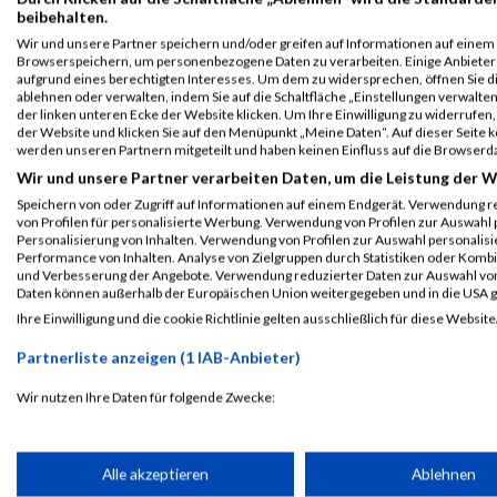
Einzelwertung männlich
beibehalten.
Wir und unsere Partner speichern und/oder greifen auf Informationen auf einem G
Browserspeichern, um personenbezogene Daten zu verarbeiten. Einige Anbiete
2016
aufgrund eines berechtigten Interesses. Um dem zu widersprechen, öffnen Sie die
ablehnen oder verwalten, indem Sie auf die Schaltfläche „Einstellungen verwalten“
der linken unteren Ecke der Website klicken. Um Ihre Einwilligung zu widerrufen, 
Veranstaltung
Stnr
First Name
Last Name
der Website und klicken Sie auf den Menüpunkt „Meine Daten“. Auf dieser Seite 
werden unseren Partnern mitgeteilt und haben keinen Einfluss auf die Browserd
Herzlauf Krieglach
3017
Richard
Sommer
Wir und unsere Partner verarbeiten Daten, um die Leistung der W
Herzlauf - 9.5km
Speichern von oder Zugriff auf Informationen auf einem Endgerät. Verwendung r
von Profilen für personalisierte Werbung. Verwendung von Profilen zur Auswahl p
Legende:
Personalisierung von Inhalten. Verwendung von Profilen zur Auswahl personalis
Performance von Inhalten. Analyse von Zielgruppen durch Statistiken oder Komb
GPos = Geschlechter Position, KPos = Kategorie Position, TPos = 
und Verbesserung der Angebote. Verwendung reduzierter Daten zur Auswahl von
Disqualifiziert
Daten können außerhalb der Europäischen Union weitergegeben und in die USA 
Ihre Einwilligung und die cookie Richtlinie gelten ausschließlich für diese Website
Partnerliste anzeigen (1 IAB-Anbieter)
Laufsport
Anmeldung
Erg
Wir nutzen Ihre Daten für folgende Zwecke:
IAB-Verarbeitungszwecke:
Speichern von oder Zugriff auf Informationen auf einem Endge
Alle akzeptieren
Ablehnen