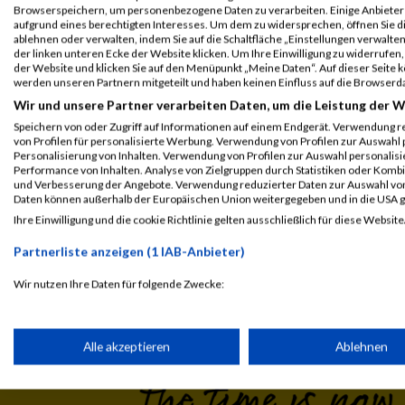
Legende:
Browserspeichern, um personenbezogene Daten zu verarbeiten. Einige Anbiete
GPos = Geschlechter Position, KPos = Kategorie Position, TPos = 
aufgrund eines berechtigten Interesses. Um dem zu widersprechen, öffnen Sie die
ablehnen oder verwalten, indem Sie auf die Schaltfläche „Einstellungen verwalten“
Disqualifiziert
der linken unteren Ecke der Website klicken. Um Ihre Einwilligung zu widerrufen, 
der Website und klicken Sie auf den Menüpunkt „Meine Daten“. Auf dieser Seite 
werden unseren Partnern mitgeteilt und haben keinen Einfluss auf die Browserd
Wir und unsere Partner verarbeiten Daten, um die Leistung der W
Speichern von oder Zugriff auf Informationen auf einem Endgerät. Verwendung r
von Profilen für personalisierte Werbung. Verwendung von Profilen zur Auswahl p
Personalisierung von Inhalten. Verwendung von Profilen zur Auswahl personalis
Performance von Inhalten. Analyse von Zielgruppen durch Statistiken oder Komb
und Verbesserung der Angebote. Verwendung reduzierter Daten zur Auswahl von
Daten können außerhalb der Europäischen Union weitergegeben und in die USA 
Ihre Einwilligung und die cookie Richtlinie gelten ausschließlich für diese Website
Laufsport
Anmeldung
Erg
Partnerliste anzeigen (1 IAB-Anbieter)
Wir nutzen Ihre Daten für folgende Zwecke:
IAB-Verarbeitungszwecke:
Speichern von oder Zugriff auf Informationen auf einem Endge
Alle akzeptieren
Ablehnen
Verwendung reduzierter Daten zur Auswahl von Werbeanzeige