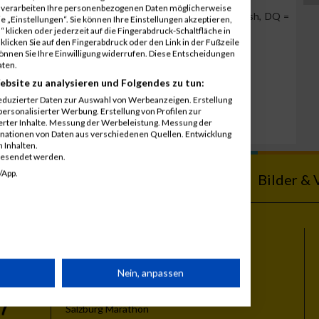
r verarbeiten Ihre personenbezogenen Daten möglicherweise
Team Position, DNS = Did not start, DNF = Did not finish, DQ =
 „Einstellungen“. Sie können Ihre Einstellungen akzeptieren,
 klicken oder jederzeit auf die Fingerabdruck-Schaltfläche in
klicken Sie auf den Fingerabdruck oder den Link in der Fußzeile
können Sie Ihre Einwilligung widerrufen. Diese Entscheidungen
aten.
ebsite zu analysieren und Folgendes zu tun:
eduzierter Daten zur Auswahl von Werbeanzeigen. Erstellung
ersonalisierter Werbung. Erstellung von Profilen zur
ierter Inhalte. Messung der Werbeleistung. Messung der
inationen von Daten aus verschiedenen Quellen. Entwicklung
 Inhalten.
gesendet werden.
/App.
ebnisse
Kalender
Bilder & 
Themen
rät
Nein, anpassen
Vienna City Marathon
Vienna Night Run
Salzburg Marathon
n