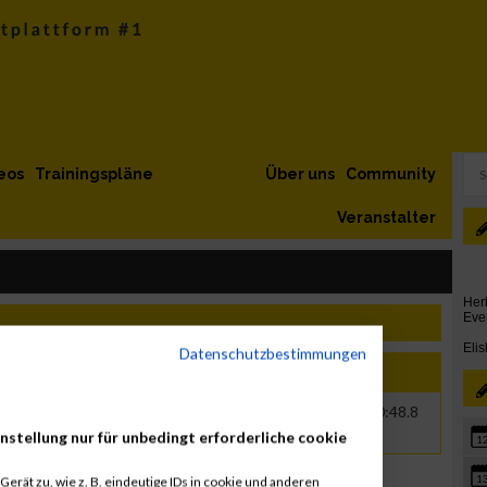
eos
Trainingspläne
Über uns
Community
Veranstalter
Datenschutzbestimmungen
e
Jahr
Nation
Verein
Net
Brut
m
1980
NED
Keinen
00:50:36.8
00:50:48.8
nstellung nur für unbedingt erforderliche cookie
1
1
erät zu, wie z. B. eindeutige IDs in cookie und anderen