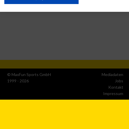
IAB-Verarbeitungszwecke:
Speichern von oder Zugriff auf Informationen auf einem
Endgerät
Verwendung reduzierter Daten zur Auswahl von
Werbeanzeigen
Erstellung von Profilen für personalisierte Werbung
Verwendung von Profilen zur Auswahl personalisierter
Werbung
© MaxFun Sports GmbH
Mediadaten
1999 - 2026
Jobs
Kontakt
Erstellung von Profilen zur Personalisierung von Inhalten
Impressum
Verwendung von Profilen zur Auswahl personalisierter
Inhalte
Messung der Werbeleistung