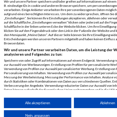
Wir und unsere Partner speichern und/oder greifen auf Informationen auf einem G
B2Run
12
Olayinka
Afuwape
0000
GER
Acando
00:5
B. eindeutige IDs in cookie und anderen Browserspeichern, um personenbezoge
Frankfurt
GmbH
verarbeiten. Einige Anbieter verarbeiten Ihre personenbezogenen Daten möglic
Einzelwertung
aufgrund eines berechtigten Interesses. Um dem zu widersprechen, öffnen Sie d
männlich
„Einstellungen“. Sie können Ihre Einstellungen akzeptieren, ablehnen oder verwa
auf die Schaltfläche „Einstellungen verwalten“ klicken oder jederzeit auf die Fin
B2Run
12
Olayinka
Afuwape
0000
GER
Acando
00:5
Schaltfläche in der linken unteren Ecke der Website klicken. Um Ihre Einwilligung
klicken Sie auf den Fingerabdruck oder den Link in der Fußzeile der Website und k
Frankfurt
GmbH
den Menüpunkt „Meine Daten“. Auf dieser Seite können Sie Ihre Einwilligung wid
Teamwertung
Entscheidungen werden unseren Partnern mitgeteilt und haben keinen Einfluss a
männlich
Browserdaten.
Wir und unsere Partner verarbeiten Daten, um die Leistung der W
B2Run
12
Olayinka
Afuwape
0000
GER
Acando
00:5
analysieren und Folgendes zu tun:
Frankfurt
GmbH
Speichern von oder Zugriff auf Informationen auf einem Endgerät. Verwendung r
Teamwertung
zur Auswahl von Werbeanzeigen. Erstellung von Profilen für personalisierte Wer
mixed
Verwendung von Profilen zur Auswahl personalisierter Werbung. Erstellung von P
Personalisierung von Inhalten. Verwendung von Profilen zur Auswahl personalisie
Legende:
Messung der Werbeleistung. Messung der Performance von Inhalten. Analyse vo
GPos = Geschlechter Position, KPos = Kategorie Position, TPos =
durch Statistiken oder Kombinationen von Daten aus verschiedenen Quellen. En
Team Position, DNS = Did not start, DNF = Did not finish, DQ =
Verbesserung der Angebote. Verwendung reduzierter Daten zur Auswahl von Inh
Daten können außerhalb der Europäischen Union weitergegeben und in die USA 
Disqualifiziert
Ihre Einwilligung und die cookie Richtlinie gelten ausschließlich für diese Website
Alle akzeptieren
Ablehnen
Partnerliste anzeigen (1 IAB-Anbieter)
Wir nutzen Ihre Daten für folgende Zwecke:
Nein, anpassen