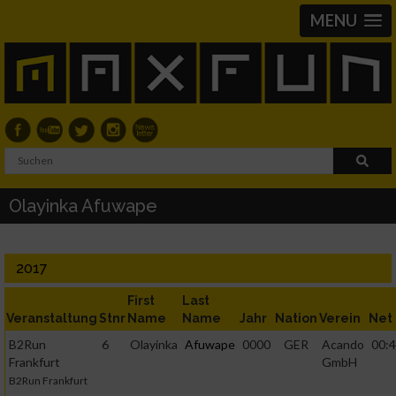
MENU
Olayinka Afuwape
2017
First
Last
Veranstaltung
Stnr
Name
Name
Jahr
Nation
Verein
Net
B2Run
6
Olayinka
Afuwape
0000
GER
Acando
00:4
Frankfurt
GmbH
B2Run Frankfurt