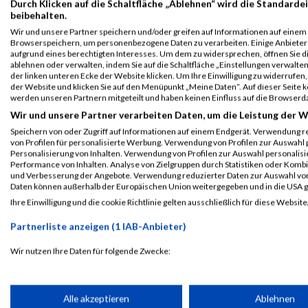
Durch Klicken auf die Schaltfläche „Ablehnen“ wird die Standardei
B2Run München
30457
Michaela
Hook
0000
beibehalten.
Einzelwertung
Wir und unsere Partner speichern und/oder greifen auf Informationen auf einem G
männlich
Browserspeichern, um personenbezogene Daten zu verarbeiten. Einige Anbiete
aufgrund eines berechtigten Interesses. Um dem zu widersprechen, öffnen Sie die
B2Run München
30457
Michaela
Hook
0000
ablehnen oder verwalten, indem Sie auf die Schaltfläche „Einstellungen verwalten“
Teamwertung
der linken unteren Ecke der Website klicken. Um Ihre Einwilligung zu widerrufen, 
männlich
der Website und klicken Sie auf den Menüpunkt „Meine Daten“. Auf dieser Seite 
werden unseren Partnern mitgeteilt und haben keinen Einfluss auf die Browserd
B2Run München
30457
Michaela
Hook
0000
Wir und unsere Partner verarbeiten Daten, um die Leistung der W
Teamwertung mixed
Speichern von oder Zugriff auf Informationen auf einem Endgerät. Verwendung r
von Profilen für personalisierte Werbung. Verwendung von Profilen zur Auswahl p
Personalisierung von Inhalten. Verwendung von Profilen zur Auswahl personalis
Legende:
Performance von Inhalten. Analyse von Zielgruppen durch Statistiken oder Komb
GPos = Geschlechter Position, KPos = Kategorie Position, TPos = 
und Verbesserung der Angebote. Verwendung reduzierter Daten zur Auswahl von
Daten können außerhalb der Europäischen Union weitergegeben und in die USA 
Disqualifiziert
Ihre Einwilligung und die cookie Richtlinie gelten ausschließlich für diese Website
Partnerliste anzeigen (1 IAB-Anbieter)
Laufsport
Anmeldung
Erg
Wir nutzen Ihre Daten für folgende Zwecke:
IAB-Verarbeitungszwecke:
Speichern von oder Zugriff auf Informationen auf einem Endge
Alle akzeptieren
Ablehnen