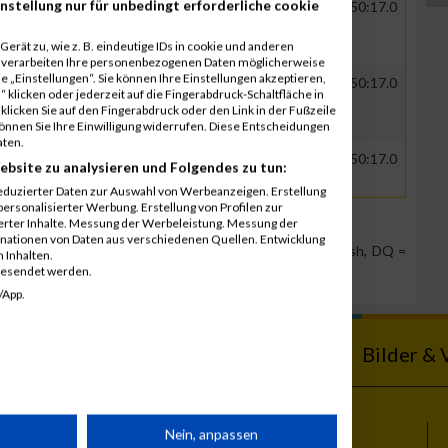
nstellung nur für unbedingt erforderliche cookie
GER
Roche Diagnostics
00:33:24.1
00:50:17.0
GmbH
erät zu, wie z. B. eindeutige IDs in cookie und anderen
r verarbeiten Ihre personenbezogenen Daten möglicherweise
 „Einstellungen“. Sie können Ihre Einstellungen akzeptieren,
GER
Roche Diagnostics
00:33:24.1
00:50:17.0
 klicken oder jederzeit auf die Fingerabdruck-Schaltfläche in
GmbH
klicken Sie auf den Fingerabdruck oder den Link in der Fußzeile
können Sie Ihre Einwilligung widerrufen. Diese Entscheidungen
aten.
GER
Roche Diagnostics
00:33:24.1
00:50:17.0
ebsite zu analysieren und Folgendes zu tun:
GmbH
eduzierter Daten zur Auswahl von Werbeanzeigen. Erstellung
ersonalisierter Werbung. Erstellung von Profilen zur
ierter Inhalte. Messung der Werbeleistung. Messung der
inationen von Daten aus verschiedenen Quellen. Entwicklung
Team Position, DNS = Did not start, DNF = Did not finish, DQ =
 Inhalten.
gesendet werden.
/App.
ebnisse
Kalender
Bilder & 
rät
Nein, anpassen