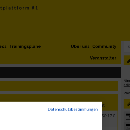
eos
Trainingspläne
Über uns
Community
Veranstalter
Nation
Verein
Net
Brut
Datenschutzbestimmungen
GER
Roche Diagnostics
00:33:24.1
00:50:17.0
1
GmbH
1