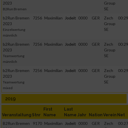
2023
Group
SE
B2Run Bremen
b2Run Bremen
7256
Maximilian
Jodeit
0000
GER
Zech
00:29
2023
Group
SE
Einzelwertung
männlich
b2Run Bremen
7256
Maximilian
Jodeit
0000
GER
Zech
00:29
2023
Group
SE
Teamwertung
männlich
b2Run Bremen
7256
Maximilian
Jodeit
0000
GER
Zech
00:29
2023
Group
SE
Teamwertung
mixed
2019
First
Last
Veranstaltung
Stnr
Name
Name
Jahr
Nation
Verein
Net
B2Run Bremen
9170
Maximilian
Jodeit
0000
GER
Zech
00:27