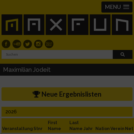
MENU
Maximilian Jodeit
Neue Ergebnislisten
2026
First
Last
Veranstaltung
Stnr
Name
Name
Jahr
Nation
Verein
Net