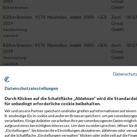
2019
Group
GmbH
B2Run Bremen
B2Run Bremen
9170
Maximilian
Jodeit
0000
GER
Zech
00:27
2019
Group
GmbH
Einzelwertung
männlich
B2Run Bremen
9170
Maximilian
Jodeit
0000
GER
Zech
00:27
2019
Group
GmbH
Teamwertung
männlich
B2Run Bremen
9170
Maximilian
Jodeit
0000
GER
Zech
00:27
Datenschut
2019
Group
GmbH
Teamwertung
Datenschutzeinstellungen
mixed
Durch Klicken auf die Schaltfläche „Ablehnen“ wird die Standarde
2018
für unbedingt erforderliche cookie beibehalten.
Wir und unsere Partner speichern und/oder greifen auf Informationen auf einem G
First
Last
B. eindeutige IDs in cookie und anderen Browserspeichern, um personenbezoge
verarbeiten. Einige Anbieter verarbeiten Ihre personenbezogenen Daten möglic
Veranstaltung
Stnr
Name
Name
Jahr
Nation
Verein
Net
aufgrund eines berechtigten Interesses. Um dem zu widersprechen, öffnen Sie d
B2Run Bremen
8121
Maximilian
Jodeit
0000
GER
Zech
00:27
„Einstellungen“. Sie können Ihre Einstellungen akzeptieren, ablehnen oder verwa
auf die Schaltfläche „Einstellungen verwalten“ klicken oder jederzeit auf die Fin
Group
B2Run Bremen