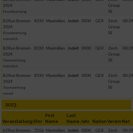
2024
Group
SE
Einzelwertung
B2Run Bremen
8330
Maximilian
Jodeit
0000
GER
Zech
00:29
2024
Group
SE
Einzelwertung
männlich
B2Run Bremen
8330
Maximilian
Jodeit
0000
GER
Zech
00:29
2024
Group
SE
Teamwertung
männlich
B2Run Bremen
8330
Maximilian
Jodeit
0000
GER
Zech
00:29
2024
Group
SE
Teamwertung
mixed
2023
First
Last
Veranstaltung
Stnr
Name
Name
Jahr
Nation
Verein
Net
b2Run Bremen
7256
Maximilian
Jodeit
0000
GER
Zech
00:29