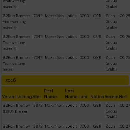
Group
Azubiwertung
Verwendung reduzierter Daten zur Auswahl von
GmbH
männlich
Werbeanzeigen
B2Run Bremen
7342
Maximilian
Jodeit
0000
GER
Zech
00:25
Group
Einzelwertung
Erstellung von Profilen für personalisierte Werbung
GmbH
männlich
B2Run Bremen
7342
Maximilian
Jodeit
0000
GER
Zech
00:25
Verwendung von Profilen zur Auswahl personalisierter
Group
Teamwertung
Werbung
GmbH
männlich
B2Run Bremen
7342
Maximilian
Jodeit
0000
GER
Zech
00:25
Erstellung von Profilen zur Personalisierung von Inhalten
Group
Teamwertung
GmbH
mixed
Verwendung von Profilen zur Auswahl personalisierter
2016
Inhalte
First
Last
Veranstaltung
Stnr
Name
Name
Jahr
Nation
Verein
Net
Messung der Werbeleistung
B2Run Bremen
5872
Maximilian
Jodeit
0000
GER
Zech
00:27
Group
B2RUN Bremen
Messung der Performance von Inhalten
GmbH
B2Run Bremen
5872
Maximilian
Jodeit
0000
GER
Zech
00:27