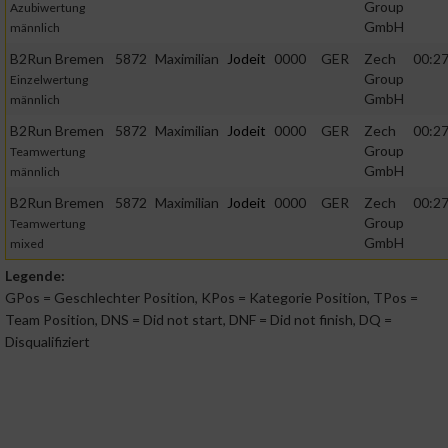
Analyse von Zielgruppen durch Statistiken oder
Group
Azubiwertung
Kombinationen von Daten aus verschiedenen Quellen
GmbH
männlich
B2Run Bremen
5872
Maximilian
Jodeit
0000
GER
Zech
00:27
Entwicklung und Verbesserung der Angebote
Group
Einzelwertung
GmbH
männlich
B2Run Bremen
5872
Maximilian
Jodeit
0000
GER
Zech
00:27
Verwendung reduzierter Daten zur Auswahl von Inhalten
Group
Teamwertung
GmbH
männlich
IAB-Besonderheiten:
B2Run Bremen
5872
Maximilian
Jodeit
0000
GER
Zech
00:27
Verwendung genauer Standortdaten
Group
Teamwertung
GmbH
mixed
Geräte anhand von aktiv angeforderten Informationen
Legende:
identifizieren
GPos = Geschlechter Position, KPos = Kategorie Position, TPos =
Team Position, DNS = Did not start, DNF = Did not finish, DQ =
Nicht-IAB-Verarbeitungszwecke:
Disqualifiziert
Notwendig
Performance