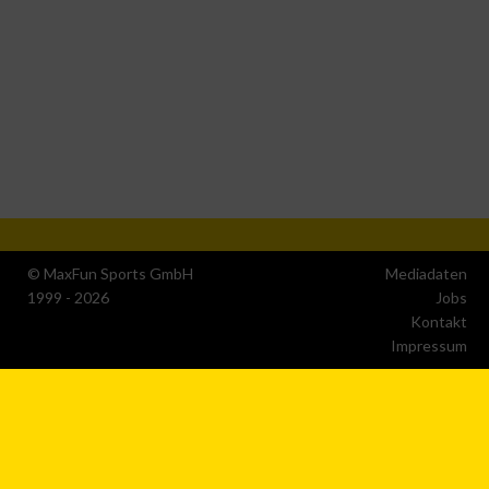
Funktional
Werbung
© MaxFun Sports GmbH
Mediadaten
1999 - 2026
Jobs
Kontakt
Impressum