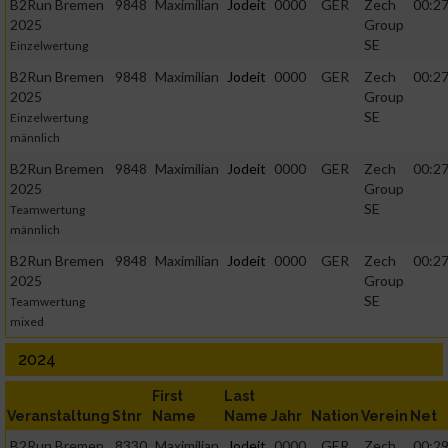
B2Run Bremen
9848
Maximilian
Jodeit
0000
GER
Zech
00:27
2025
Group
SE
Einzelwertung
B2Run Bremen
9848
Maximilian
Jodeit
0000
GER
Zech
00:27
2025
Group
SE
Einzelwertung
männlich
B2Run Bremen
9848
Maximilian
Jodeit
0000
GER
Zech
00:27
2025
Group
SE
Teamwertung
männlich
B2Run Bremen
9848
Maximilian
Jodeit
0000
GER
Zech
00:27
2025
Group
SE
Teamwertung
mixed
2024
First
Last
Veranstaltung
Stnr
Name
Name
Jahr
Nation
Verein
Net
B2Run Bremen
8330
Maximilian
Jodeit
0000
GER
Zech
00:29