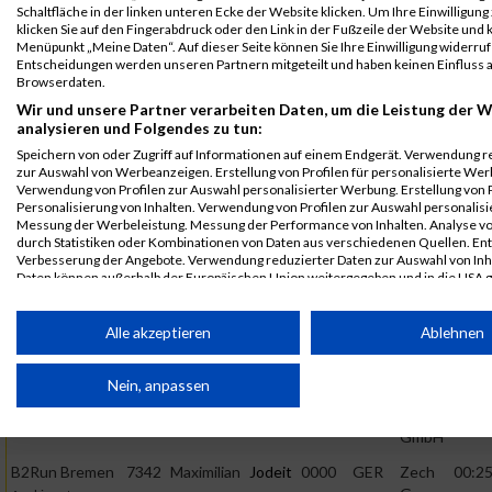
Schaltfläche in der linken unteren Ecke der Website klicken. Um Ihre Einwilligung
GmbH
klicken Sie auf den Fingerabdruck oder den Link in der Fußzeile der Website und k
Menüpunkt „Meine Daten“. Auf dieser Seite können Sie Ihre Einwilligung widerruf
B2Run Bremen
8121
Maximilian
Jodeit
0000
GER
Zech
00:27
Entscheidungen werden unseren Partnern mitgeteilt und haben keinen Einfluss a
Group
Einzelwertung
Browserdaten.
GmbH
männlich
Wir und unsere Partner verarbeiten Daten, um die Leistung der W
analysieren und Folgendes zu tun:
B2Run Bremen
8121
Maximilian
Jodeit
0000
GER
Zech
00:27
Group
Speichern von oder Zugriff auf Informationen auf einem Endgerät. Verwendung r
Teamwertung
zur Auswahl von Werbeanzeigen. Erstellung von Profilen für personalisierte Wer
GmbH
männlich
Verwendung von Profilen zur Auswahl personalisierter Werbung. Erstellung von P
Personalisierung von Inhalten. Verwendung von Profilen zur Auswahl personalisie
B2Run Bremen
8121
Maximilian
Jodeit
0000
GER
Zech
00:27
Messung der Werbeleistung. Messung der Performance von Inhalten. Analyse vo
Group
Teamwertung
durch Statistiken oder Kombinationen von Daten aus verschiedenen Quellen. En
GmbH
mixed
Verbesserung der Angebote. Verwendung reduzierter Daten zur Auswahl von Inh
Daten können außerhalb der Europäischen Union weitergegeben und in die USA 
2017
Ihre Einwilligung und die cookie Richtlinie gelten ausschließlich für diese Website
Alle akzeptieren
Ablehnen
First
Last
Partnerliste anzeigen (1 IAB-Anbieter)
Veranstaltung
Stnr
Name
Name
Jahr
Nation
Verein
Net
Wir nutzen Ihre Daten für folgende Zwecke:
Nein, anpassen
B2Run Bremen
7342
Maximilian
Jodeit
0000
GER
Zech
00:25
IAB-Verarbeitungszwecke:
Group
B2Run Bremen
GmbH
Speichern von oder Zugriff auf Informationen auf einem
Endgerät
B2Run Bremen
7342
Maximilian
Jodeit
0000
GER
Zech
00:25