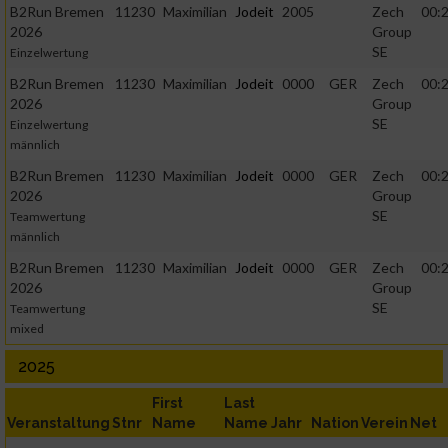
B2Run Bremen
11230
Maximilian
Jodeit
2005
Zech
00:2
2026
Group
SE
Einzelwertung
B2Run Bremen
11230
Maximilian
Jodeit
0000
GER
Zech
00:2
2026
Group
SE
Einzelwertung
männlich
B2Run Bremen
11230
Maximilian
Jodeit
0000
GER
Zech
00:2
2026
Group
SE
Teamwertung
männlich
B2Run Bremen
11230
Maximilian
Jodeit
0000
GER
Zech
00:2
2026
Group
SE
Teamwertung
mixed
2025
First
Last
Veranstaltung
Stnr
Name
Name
Jahr
Nation
Verein
Net