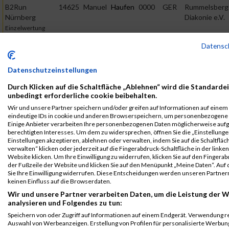
B2Run
14625
Manuel
Haufen
0000
GER
Rummelsberg
Nürnberg
Diakonie e.V.
Einzelwertung
männlich
Datensc
B2Run
14625
Manuel
Haufen
0000
GER
Rummelsberg
Nürnberg
Diakonie e.V.
Datenschutzeinstellungen
Teamwertung
männlich
Durch Klicken auf die Schaltfläche „Ablehnen“ wird die Standardei
unbedingt erforderliche cookie beibehalten.
B2Run
14625
Manuel
Haufen
0000
GER
Rummelsberg
Wir und unsere Partner speichern und/oder greifen auf Informationen auf einem G
Nürnberg
Diakonie e.V.
eindeutige IDs in cookie und anderen Browserspeichern, um personenbezogene 
Teamwertung
Einige Anbieter verarbeiten Ihre personenbezogenen Daten möglicherweise auf
mixed
berechtigten Interesses. Um dem zu widersprechen, öffnen Sie die „Einstellungen
Einstellungen akzeptieren, ablehnen oder verwalten, indem Sie auf die Schaltfläc
Legende:
verwalten“ klicken oder jederzeit auf die Fingerabdruck-Schaltfläche in der linke
Website klicken. Um Ihre Einwilligung zu widerrufen, klicken Sie auf den Fingerab
GPos = Geschlechter Position, KPos = Kategorie Position, TPos =
der Fußzeile der Website und klicken Sie auf den Menüpunkt „Meine Daten“. Auf 
Team Position, DNS = Did not start, DNF = Did not finish, DQ =
Sie Ihre Einwilligung widerrufen. Diese Entscheidungen werden unseren Partnern
keinen Einfluss auf die Browserdaten.
Disqualifiziert
Wir und unsere Partner verarbeiten Daten, um die Leistung der W
analysieren und Folgendes zu tun:
Speichern von oder Zugriff auf Informationen auf einem Endgerät. Verwendung r
Auswahl von Werbeanzeigen. Erstellung von Profilen für personalisierte Werbu