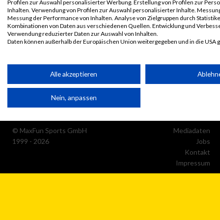
Profilen zur Auswahl personalisierter Werbung. Erstellung von Profilen zur Pers
Inhalten. Verwendung von Profilen zur Auswahl personalisierter Inhalte. Messun
Messung der Performance von Inhalten. Analyse von Zielgruppen durch Statistik
Kombinationen von Daten aus verschiedenen Quellen. Entwicklung und Verbess
Verwendung reduzierter Daten zur Auswahl von Inhalten.
Daten können außerhalb der Europäischen Union weitergegeben und in die USA 
Ihre Einwilligung und die cookie Richtlinie gelten ausschließlich für diese Website
Partnerliste anzeigen (1 IAB-Anbieter)
Alle akzeptieren
Ablehn
Wir nutzen Ihre Daten für folgende Zwecke:
Nein, anpassen
IAB-Verarbeitungszwecke:
Speichern von oder Zugriff auf Informationen auf einem
Endgerät
© MaxFun Sports GmbH
Mediadaten
1999 - 2026
Jobs
Verwendung reduzierter Daten zur Auswahl von Werbeanzeige
Kontakt
Impressum
Erstellung von Profilen für personalisierte Werbung
Verwendung von Profilen zur Auswahl personalisierter Werbun