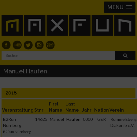
MENU
Manuel Haufen
2018
First
Last
Veranstaltung
Stnr
Name
Name
Jahr
Nation
Verein
B2Run
14625
Manuel
Haufen
0000
GER
Rummelsberg
Nürnberg
Diakonie e.V.
B2Run Nürnberg