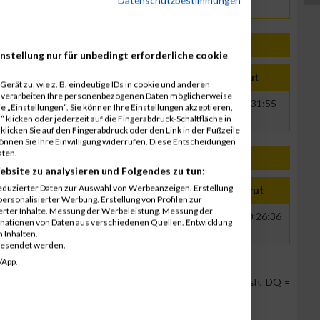
nstellung nur für unbedingt erforderliche cookie
Name
Jahr
Nation
Verein
Net
Brut
erät zu, wie z. B. eindeutige IDs in cookie und anderen
r verarbeiten Ihre personenbezogenen Daten möglicherweise
cik
1994
AUT
00:28:59
00:31:55
 „Einstellungen“. Sie können Ihre Einstellungen akzeptieren,
 klicken oder jederzeit auf die Fingerabdruck-Schaltfläche in
klicken Sie auf den Fingerabdruck oder den Link in der Fußzeile
können Sie Ihre Einwilligung widerrufen. Diese Entscheidungen
aten.
ebsite zu analysieren und Folgendes zu tun:
eduzierter Daten zur Auswahl von Werbeanzeigen. Erstellung
e
Jahr
Nation
Verein
Net
Brut
ersonalisierter Werbung. Erstellung von Profilen zur
ierter Inhalte. Messung der Werbeleistung. Messung der
1994
AUT
I überleg ma wos
00:24:18
00:26:36
inationen von Daten aus verschiedenen Quellen. Entwicklung
 Inhalten.
gesendet werden.
/App.
Team Position, DNS = Did not start, DNF = Did not finish, DQ =