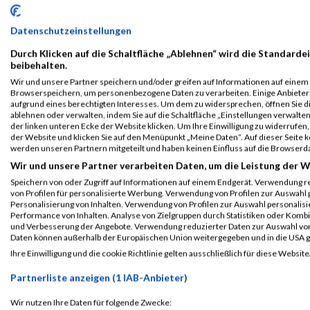
Dirtrun 8KM
Datenschutzeinstellungen
2022
Durch Klicken auf die Schaltfläche „Ablehnen“ wird die Standardei
beibehalten.
Veranstaltung
Stnr
First Name
Last 
Wir und unsere Partner speichern und/oder greifen auf Informationen auf einem G
Browserspeichern, um personenbezogene Daten zu verarbeiten. Einige Anbiete
Raiffeisen Businesslauf Graz
5082
Manuel
Gabers
aufgrund eines berechtigten Interesses. Um dem zu widersprechen, öffnen Sie die
ablehnen oder verwalten, indem Sie auf die Schaltfläche „Einstellungen verwalten“
Lauf - 3er Teams
der linken unteren Ecke der Website klicken. Um Ihre Einwilligung zu widerrufen, 
der Website und klicken Sie auf den Menüpunkt „Meine Daten“. Auf dieser Seite 
werden unseren Partnern mitgeteilt und haben keinen Einfluss auf die Browserd
2021
Wir und unsere Partner verarbeiten Daten, um die Leistung der W
Speichern von oder Zugriff auf Informationen auf einem Endgerät. Verwendung r
Veranstaltung
Stnr
First Name
Last Nam
von Profilen für personalisierte Werbung. Verwendung von Profilen zur Auswahl p
Personalisierung von Inhalten. Verwendung von Profilen zur Auswahl personalis
Raiffeisen Businesslauf Graz
3233
Manuel
Gaberscik
Performance von Inhalten. Analyse von Zielgruppen durch Statistiken oder Komb
3er-Team LAUF
und Verbesserung der Angebote. Verwendung reduzierter Daten zur Auswahl von
Daten können außerhalb der Europäischen Union weitergegeben und in die USA 
Ihre Einwilligung und die cookie Richtlinie gelten ausschließlich für diese Website
Legende:
GPos = Geschlechter Position, KPos = Kategorie Position, TPos = 
Partnerliste anzeigen (1 IAB-Anbieter)
Disqualifiziert
Wir nutzen Ihre Daten für folgende Zwecke: