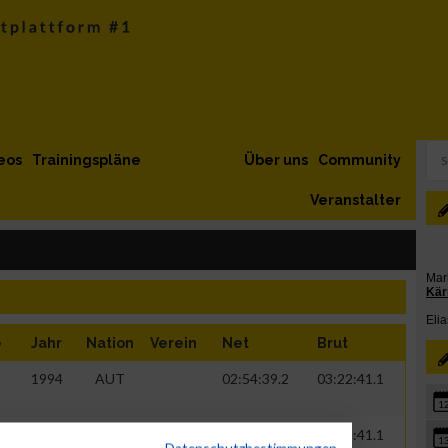
eos
Trainingspläne
Über uns
Community
Veranstalter
e
Jahr
Nation
Verein
Net
Brut
1994
AUT
02:54:39.2
03:22:41.1
1
1994
AUT
02:54:39.2
03:22:41.1
1
Datenschutzbestimmungen