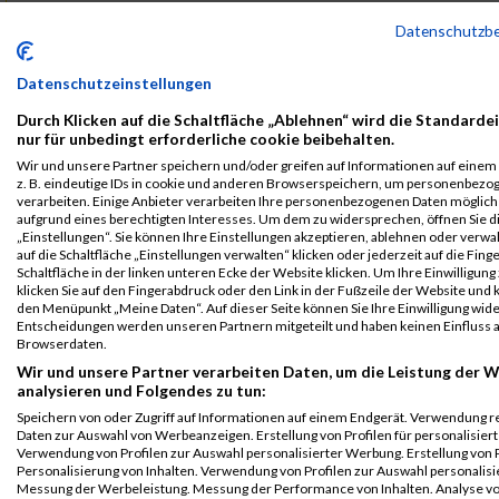
B2Run Koblenz
4558
Lisa
Reichert
0000
GER
Die
00
Datenschutzb
Johanniter
Einzelwertung
B2Run Koblenz
4558
Lisa
Reichert
0000
GER
Die
00
Datenschutzeinstellungen
Johanniter
Einzelwertung
männlich
Durch Klicken auf die Schaltfläche „Ablehnen“ wird die Standarde
nur für unbedingt erforderliche cookie beibehalten.
B2Run Koblenz
4558
Lisa
Reichert
0000
GER
Die
00
Wir und unsere Partner speichern und/oder greifen auf Informationen auf einem 
Johanniter
Teamwertung
z. B. eindeutige IDs in cookie und anderen Browserspeichern, um personenbezo
männlich
verarbeiten. Einige Anbieter verarbeiten Ihre personenbezogenen Daten möglic
aufgrund eines berechtigten Interesses. Um dem zu widersprechen, öffnen Sie d
B2Run Koblenz
4558
Lisa
Reichert
0000
GER
Die
00
„Einstellungen“. Sie können Ihre Einstellungen akzeptieren, ablehnen oder verwa
Johanniter
Teamwertung
auf die Schaltfläche „Einstellungen verwalten“ klicken oder jederzeit auf die Fin
Schaltfläche in der linken unteren Ecke der Website klicken. Um Ihre Einwilligung
mixed
klicken Sie auf den Fingerabdruck oder den Link in der Fußzeile der Website und k
den Menüpunkt „Meine Daten“. Auf dieser Seite können Sie Ihre Einwilligung wid
Legende:
Entscheidungen werden unseren Partnern mitgeteilt und haben keinen Einfluss a
GPos = Geschlechter Position, KPos = Kategorie Position, TPos =
Browserdaten.
Team Position, DNS = Did not start, DNF = Did not finish, DQ =
Wir und unsere Partner verarbeiten Daten, um die Leistung der W
Disqualifiziert
analysieren und Folgendes zu tun:
Speichern von oder Zugriff auf Informationen auf einem Endgerät. Verwendung r
Daten zur Auswahl von Werbeanzeigen. Erstellung von Profilen für personalisier
Verwendung von Profilen zur Auswahl personalisierter Werbung. Erstellung von P
Personalisierung von Inhalten. Verwendung von Profilen zur Auswahl personalisie
Messung der Werbeleistung. Messung der Performance von Inhalten. Analyse vo