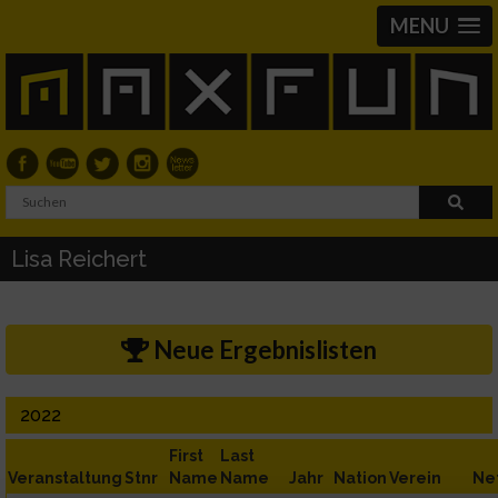
MENU
Lisa Reichert
Neue Ergebnislisten
2022
First
Last
Veranstaltung
Stnr
Name
Name
Jahr
Nation
Verein
Ne