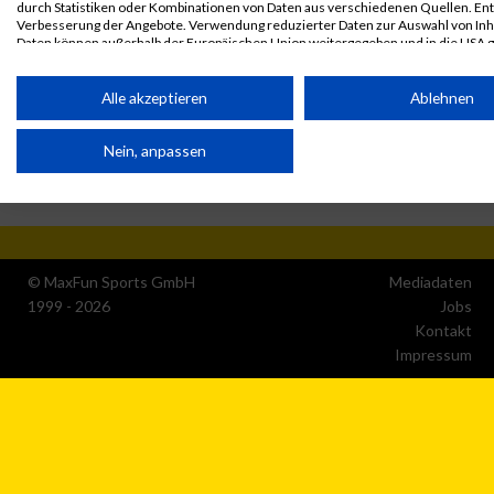
durch Statistiken oder Kombinationen von Daten aus verschiedenen Quellen. En
Verbesserung der Angebote. Verwendung reduzierter Daten zur Auswahl von Inh
Daten können außerhalb der Europäischen Union weitergegeben und in die USA 
werden.
Ihre Einwilligung und die cookie Richtlinie gelten ausschließlich für diese Website
Alle akzeptieren
Ablehnen
Partnerliste anzeigen (1 IAB-Anbieter)
Nein, anpassen
Wir nutzen Ihre Daten für folgende Zwecke:
IAB-Verarbeitungszwecke:
Speichern von oder Zugriff auf Informationen auf einem
Endgerät
© MaxFun Sports GmbH
Mediadaten
Verwendung reduzierter Daten zur Auswahl von
1999 - 2026
Jobs
Werbeanzeigen
Kontakt
Impressum
Erstellung von Profilen für personalisierte Werbung
Verwendung von Profilen zur Auswahl personalisierter
Werbung