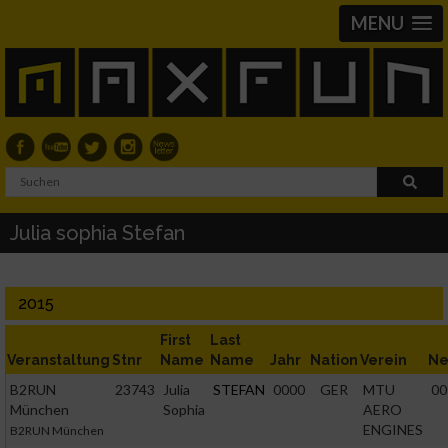
MENU
Julia sophia Stefan
2015
First
Last
Veranstaltung
Stnr
Name
Name
Jahr
Nation
Verein
Ne
B2RUN
23743
Julia
STEFAN
0000
GER
MTU
00
München
Sophia
AERO
ENGINES
B2RUN München