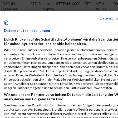
B2RUN
23743
Julia
STEFAN
0000
GER
MTU
00
München
Sophia
AERO
ENGINES
Einzelwertung
Datenschu
weiblich
B2RUN
23743
Julia
STEFAN
0000
GER
MTU
00
Datenschutzeinstellungen
München
Sophia
AERO
ENGINES
Teamwertung
Durch Klicken auf die Schaltfläche „Ablehnen“ wird die Standarde
für unbedingt erforderliche cookie beibehalten.
mixed
Wir und unsere Partner speichern und/oder greifen auf Informationen auf einem G
B2RUN
23743
Julia
STEFAN
0000
GER
MTU
00
eindeutige IDs in cookie und anderen Browserspeichern, um personenbezogene
München
Sophia
AERO
verarbeiten. Einige Anbieter verarbeiten Ihre personenbezogenen Daten möglic
ENGINES
eines berechtigten Interesses. Um dem zu widersprechen, öffnen Sie die „Einstel
Teamwertung
können Ihre Einstellungen akzeptieren, ablehnen oder verwalten, indem Sie auf d
weiblich
„Einstellungen verwalten“ klicken oder jederzeit auf die Fingerabdruck-Schaltfläc
unteren Ecke der Website klicken. Um Ihre Einwilligung zu widerrufen, klicken Si
Legende:
Fingerabdruck oder den Link in der Fußzeile der Website und klicken Sie auf de
GPos = Geschlechter Position, KPos = Kategorie Position, TPos =
Daten“. Auf dieser Seite können Sie Ihre Einwilligung widerrufen. Diese Entsch
Team Position, DNS = Did not start, DNF = Did not finish, DQ =
unseren Partnern mitgeteilt und haben keinen Einfluss auf die Browserdaten.
Disqualifiziert
Wir und unsere Partner verarbeiten Daten, um die Leistung der W
analysieren und Folgendes zu tun:
Speichern von oder Zugriff auf Informationen auf einem Endgerät. Verwendung r
zur Auswahl von Werbeanzeigen. Erstellung von Profilen für personalisierte W
von Profilen zur Auswahl personalisierter Werbung. Erstellung von Profilen zur 
von Inhalten. Verwendung von Profilen zur Auswahl personalisierter Inhalte. Me