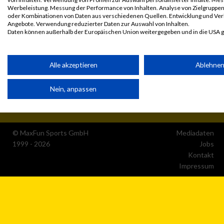
Werbeleistung. Messung der Performance von Inhalten. Analyse von Zielgruppen 
oder Kombinationen von Daten aus verschiedenen Quellen. Entwicklung und Ve
Angebote. Verwendung reduzierter Daten zur Auswahl von Inhalten.
Daten können außerhalb der Europäischen Union weitergegeben und in die USA 
Ihre Einwilligung und die cookie Richtlinie gelten ausschließlich für diese Website
Partnerliste anzeigen (1 IAB-Anbieter)
Alle akzeptieren
Ablehne
Wir nutzen Ihre Daten für folgende Zwecke:
Nein, anpassen
IAB-Verarbeitungszwecke:
Speichern von oder Zugriff auf Informationen auf einem
Endgerät
© MaxFun Sports GmbH
Mediadaten
Verwendung reduzierter Daten zur Auswahl von
1999 - 2026
Jobs
Werbeanzeigen
Kontakt
Impressum
Erstellung von Profilen für personalisierte Werbung
Verwendung von Profilen zur Auswahl personalisierter
Werbung