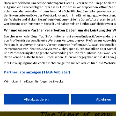
Athlon Mixed Team
Browserspeichern, um personenbezogene Daten zu verarbeiten. Einige Anbiete
aufgrund eines berechtigten Interesses. Um dem zu widersprechen, öffnen Sie die
ablehnen oder verwalten, indem Sie auf die Schaltfläche „Einstellungen verwalten“
Legende:
der linken unteren Ecke der Website klicken. Um Ihre Einwilligung zu widerrufen, 
der Website und klicken Sie auf den Menüpunkt „Meine Daten“. Auf dieser Seite 
GPos = Geschlechter Position, KPos = Kategorie Position, TPos = 
werden unseren Partnern mitgeteilt und haben keinen Einfluss auf die Browserd
Disqualifiziert
Wir und unsere Partner verarbeiten Daten, um die Leistung der W
Speichern von oder Zugriff auf Informationen auf einem Endgerät. Verwendung r
von Profilen für personalisierte Werbung. Verwendung von Profilen zur Auswahl p
Personalisierung von Inhalten. Verwendung von Profilen zur Auswahl personalis
Performance von Inhalten. Analyse von Zielgruppen durch Statistiken oder Komb
und Verbesserung der Angebote. Verwendung reduzierter Daten zur Auswahl von
Daten können außerhalb der Europäischen Union weitergegeben und in die USA 
Ihre Einwilligung und die cookie Richtlinie gelten ausschließlich für diese Website
Laufsport
Anmeldung
Erg
Partnerliste anzeigen (1 IAB-Anbieter)
Wir nutzen Ihre Daten für folgende Zwecke:
IAB-Verarbeitungszwecke:
Speichern von oder Zugriff auf Informationen auf einem Endge
Alle akzeptieren
Ablehnen
Verwendung reduzierter Daten zur Auswahl von Werbeanzeige