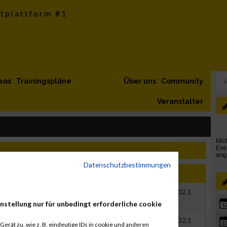
eos
Trainingspläne
Über uns
Community
Veranstalter
Datenschutzbestimmungen
Jahr
Nation
Verein
Net
Brut
1993
AUT
02:11:34.3
04:17:32.1
nstellung nur für unbedingt erforderliche cookie
1
1993
AUT
02:11:34.3
04:17:32.1
1
erät zu, wie z. B. eindeutige IDs in cookie und anderen