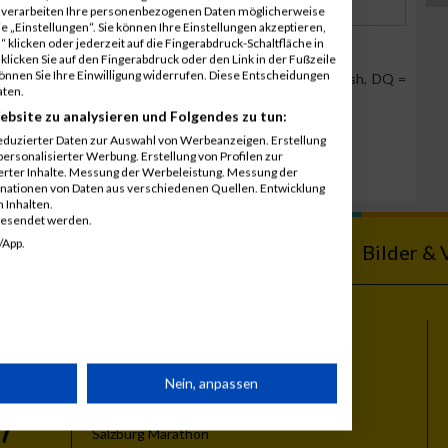
r verarbeiten Ihre personenbezogenen Daten möglicherweise
 „Einstellungen“. Sie können Ihre Einstellungen akzeptieren,
 klicken oder jederzeit auf die Fingerabdruck-Schaltfläche in
klicken Sie auf den Fingerabdruck oder den Link in der Fußzeile
können Sie Ihre Einwilligung widerrufen. Diese Entscheidungen
Team Position, DNS = Did not start, DNF = Did not finish, DQ =
aten.
ebsite zu analysieren und Folgendes zu tun:
eduzierter Daten zur Auswahl von Werbeanzeigen. Erstellung
ersonalisierter Werbung. Erstellung von Profilen zur
ierter Inhalte. Messung der Werbeleistung. Messung der
inationen von Daten aus verschiedenen Quellen. Entwicklung
 Inhalten.
gesendet werden.
/App.
ebnisse
Kalender
Bilder & 
Themen
rät
Nein, anpassen
Vienna City Marathon
Vienna Night Run
Salzburg Marathon
n