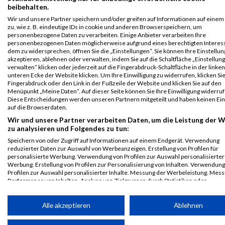
Mattoni
F645
Jana
Hatová
1988
CZE
02:14:23
beibehalten.
Karlovy Vary
Wir und unsere Partner speichern und/oder greifen auf Informationen auf einem
Half Marathon
zu, wie z. B. eindeutige IDs in cookie und anderen Browserspeichern, um
personenbezogene Daten zu verarbeiten. Einige Anbieter verarbeiten Ihre
Mattoni Karlovy
personenbezogenen Daten möglicherweise aufgrund eines berechtigten Intere
Vary Half
dem zu widersprechen, öffnen Sie die „Einstellungen“. Sie können Ihre Einstellu
Marathon 2017
akzeptieren, ablehnen oder verwalten, indem Sie auf die Schaltfläche „Einstellun
verwalten“ klicken oder jederzeit auf die Fingerabdruck-Schaltfläche in der linken
Legende:
unteren Ecke der Website klicken. Um Ihre Einwilligung zu widerrufen, klicken Si
Fingerabdruck oder den Link in der Fußzeile der Website und klicken Sie auf den
GPos = Geschlechter Position, KPos = Kategorie Position, TPos =
Menüpunkt „Meine Daten“. Auf dieser Seite können Sie Ihre Einwilligung widerruf
Team Position, DNS = Did not start, DNF = Did not finish, DQ =
Diese Entscheidungen werden unseren Partnern mitgeteilt und haben keinen Ein
Disqualifiziert
auf die Browserdaten.
Wir und unsere Partner verarbeiten Daten, um die Leistung der 
zu analysieren und Folgendes zu tun:
Speichern von oder Zugriff auf Informationen auf einem Endgerät. Verwendung
reduzierter Daten zur Auswahl von Werbeanzeigen. Erstellung von Profilen für
personalisierte Werbung. Verwendung von Profilen zur Auswahl personalisierter
Werbung. Erstellung von Profilen zur Personalisierung von Inhalten. Verwendung
Profilen zur Auswahl personalisierter Inhalte. Messung der Werbeleistung. Mes
Performance von Inhalten. Analyse von Zielgruppen durch Statistiken oder
Kombinationen von Daten aus verschiedenen Quellen. Entwicklung und Verbess
der Angebote. Verwendung reduzierter Daten zur Auswahl von Inhalten.
Daten können außerhalb der Europäischen Union weitergegeben und in die USA
Alle akzeptieren
Ablehnen
gesendet werden.
Ihre Einwilligung und die cookie Richtlinie gelten ausschließlich für diese Website