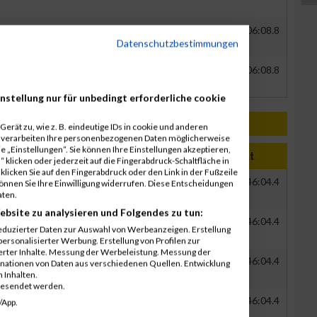
000
GER
Robert Bosch GmbH
00:40:49.7
01:06:08.8
Datenschutzbestimmungen
000
GER
Robert Bosch GmbH
00:40:49.7
01:06:08.8
nstellung nur für unbedingt erforderliche cookie
erät zu, wie z. B. eindeutige IDs in cookie und anderen
r verarbeiten Ihre personenbezogenen Daten möglicherweise
 „Einstellungen“. Sie können Ihre Einstellungen akzeptieren,
ahr
Nation
Verein
Net
Brut
 klicken oder jederzeit auf die Fingerabdruck-Schaltfläche in
klicken Sie auf den Fingerabdruck oder den Link in der Fußzeile
000
GER
Robert Bosch GmbH
00:39:41.0
01:46:04.4
können Sie Ihre Einwilligung widerrufen. Diese Entscheidungen
aten.
ebsite zu analysieren und Folgendes zu tun:
000
GER
Robert Bosch GmbH
00:39:41.0
01:46:04.4
eduzierter Daten zur Auswahl von Werbeanzeigen. Erstellung
ersonalisierter Werbung. Erstellung von Profilen zur
ierter Inhalte. Messung der Werbeleistung. Messung der
000
GER
Robert Bosch GmbH
00:39:41.0
01:46:04.4
inationen von Daten aus verschiedenen Quellen. Entwicklung
 Inhalten.
gesendet werden.
000
GER
Robert Bosch GmbH
00:39:41.0
01:46:04.4
/App.