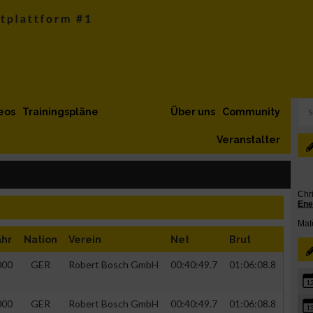
eos
Trainingspläne
Über uns
Community
Veranstalter
ahr
Nation
Verein
Net
Brut
000
GER
Robert Bosch GmbH
00:40:49.7
01:06:08.8
1
000
GER
Robert Bosch GmbH
00:40:49.7
01:06:08.8
1