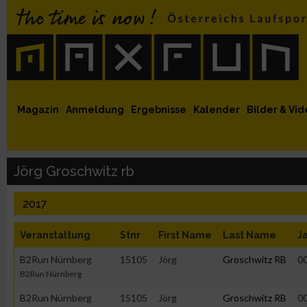
 auf Facebook
MaxFun auf Youtube
MaxFun auf Twitter
MaxFun auf Instagram
MaxFun Newsletter abonnieren
Magazin
Anmeldung
Ergebnisse
Kalender
Bilder & Vid
Jörg Groschwitz rb
2017
Veranstaltung
Stnr
First Name
Last Name
J
B2Run Nürnberg
15105
Jörg
Groschwitz RB
0
B2Run Nürnberg
B2Run Nürnberg
15105
Jörg
Groschwitz RB
0