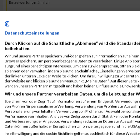
Einzelwertung männlich
B2Run Nürnberg
15105
Jörg
Groschwitz RB
0
Teamwertung männlich
B2Run Nürnberg
15105
Jörg
Groschwitz RB
0
Datenschutzeinstellungen
Teamwertung mixed
Durch Klicken auf die Schaltfläche „Ablehnen“ wird die Standardei
beibehalten.
2015
Wir und unsere Partner speichern und/oder greifen auf Informationen auf einem G
Browserspeichern, um personenbezogene Daten zu verarbeiten. Einige Anbiete
aufgrund eines berechtigten Interesses. Um dem zu widersprechen, öffnen Sie die
Veranstaltung
Stnr
First Name
Last Name
J
ablehnen oder verwalten, indem Sie auf die Schaltfläche „Einstellungen verwalten“
der linken unteren Ecke der Website klicken. Um Ihre Einwilligung zu widerrufen, 
B2Run Nürnberg
11984
Jörg
Groschwitz RB
0
der Website und klicken Sie auf den Menüpunkt „Meine Daten“. Auf dieser Seite 
werden unseren Partnern mitgeteilt und haben keinen Einfluss auf die Browserd
B2RUN Nürnberg
Wir und unsere Partner verarbeiten Daten, um die Leistung der W
B2Run Nürnberg
11984
Jörg
Groschwitz RB
0
Speichern von oder Zugriff auf Informationen auf einem Endgerät. Verwendung r
Einzelwertung männlich
von Profilen für personalisierte Werbung. Verwendung von Profilen zur Auswahl p
Personalisierung von Inhalten. Verwendung von Profilen zur Auswahl personalis
B2Run Nürnberg
11984
Jörg
Groschwitz RB
0
Performance von Inhalten. Analyse von Zielgruppen durch Statistiken oder Komb
und Verbesserung der Angebote. Verwendung reduzierter Daten zur Auswahl von
Teamwertung männlich
Daten können außerhalb der Europäischen Union weitergegeben und in die USA 
B2Run Nürnberg
11984
Jörg
Groschwitz RB
0
Ihre Einwilligung und die cookie Richtlinie gelten ausschließlich für diese Website
Teamwertung mixed