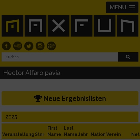
MENU
Hector Alfaro pavia
Neue Ergebnislisten
2025
First
Last
Veranstaltung
Stnr
Name
Name
Jahr
Nation
Verein
Net