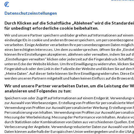
2019
Pavia
B2Run Bremen
Datenschutzeinstellungen
B2Run Bremen
1230
Hector
Alfaro
0000
GER
AKKA
00:28:29
Durch Klicken auf die Schaltfläche „Ablehnen“ wird die Standarde
2019
Pavia
für unbedingt erforderliche cookie beibehalten.
Einzelwertung
Wir und unsere Partner speichern und/oder greifen auf Informationen auf einem G
männlich
eindeutige IDs in cookie und anderen Browserspeichern, um personenbezogene
verarbeiten. Einige Anbieter verarbeiten Ihre personenbezogenen Daten möglic
B2Run Bremen
1230
Hector
Alfaro
0000
GER
AKKA
00:28:29
eines berechtigten Interesses. Um dem zu widersprechen, öffnen Sie die „Einstel
2019
Pavia
können Ihre Einstellungen akzeptieren, ablehnen oder verwalten, indem Sie auf d
„Einstellungen verwalten“ klicken oder jederzeit auf die Fingerabdruck-Schaltfläc
Teamwertung
unteren Ecke der Website klicken. Um Ihre Einwilligung zu widerrufen, klicken Si
männlich
Fingerabdruck oder den Link in der Fußzeile der Website und klicken Sie auf de
„Meine Daten“. Auf dieser Seite können Sie Ihre Einwilligung widerrufen. Diese 
B2Run Bremen
1230
Hector
Alfaro
0000
GER
AKKA
00:28:29
werden unseren Partnern mitgeteilt und haben keinen Einfluss auf die Browserd
2019
Pavia
Wir und unsere Partner verarbeiten Daten, um die Leistung der W
Teamwertung
analysieren und Folgendes zu tun:
mixed
Speichern von oder Zugriff auf Informationen auf einem Endgerät. Verwendung r
zur Auswahl von Werbeanzeigen. Erstellung von Profilen für personalisierte Wer
2018
Verwendung von Profilen zur Auswahl personalisierter Werbung. Erstellung von P
Personalisierung von Inhalten. Verwendung von Profilen zur Auswahl personalisie
First
Last
Messung der Werbeleistung. Messung der Performance von Inhalten. Analyse vo
durch Statistiken oder Kombinationen von Daten aus verschiedenen Quellen. En
Veranstaltung
Stnr
Name
Name
Jahr
Nation
Verein
Net
Verbesserung der Angebote. Verwendung reduzierter Daten zur Auswahl von Inh
B2Run Bremen
5805
Hector
Alfaro
0000
GER
AKKA
00:27:5
Daten können außerhalb der Europäischen Union weitergegeben und in die USA 