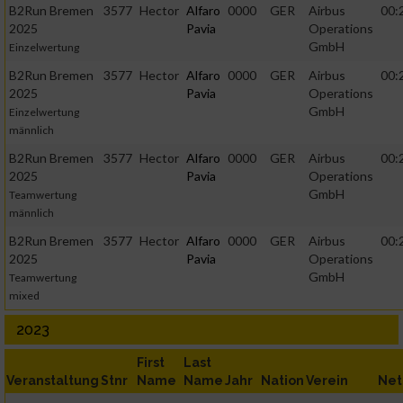
B2Run Bremen
3577
Hector
Alfaro
0000
GER
Airbus
00:
2025
Pavia
Operations
GmbH
Einzelwertung
B2Run Bremen
3577
Hector
Alfaro
0000
GER
Airbus
00:
2025
Pavia
Operations
GmbH
Einzelwertung
männlich
B2Run Bremen
3577
Hector
Alfaro
0000
GER
Airbus
00:
2025
Pavia
Operations
GmbH
Teamwertung
männlich
B2Run Bremen
3577
Hector
Alfaro
0000
GER
Airbus
00:
2025
Pavia
Operations
GmbH
Teamwertung
mixed
2023
First
Last
Veranstaltung
Stnr
Name
Name
Jahr
Nation
Verein
Net